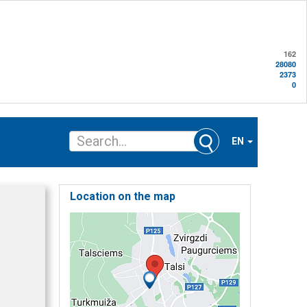
162
28080
2373
0
EN
Location on the map