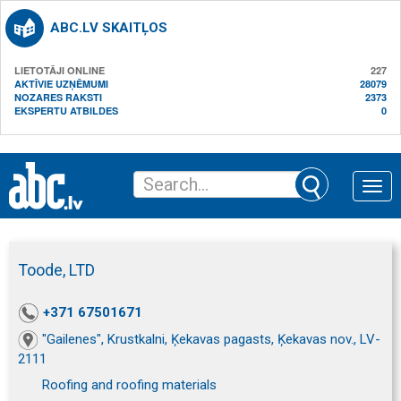
ABC.LV SKAITĻOS
LIETOTĀJI ONLINE
227
AKTĪVIE UZŅĒMUMI
28079
NOZARES RAKSTI
2373
EKSPERTU ATBILDES
0
Toggle
naviga
Toode, LTD
+371 67501671
"Gailenes", Krustkalni, Ķekavas pagasts, Ķekavas nov., LV-
2111
Roofing and roofing materials