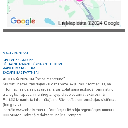
ABC.LV KONTAKTI
DECLARE COMPANY
SĪKDATŅU IZMANTOŠANAS NOTEIKUMI
PRIVĀTUMA POLITIKA
SADARBĪBAS PARTNERI
ABC.LV © 2026 SIA "heise marketing".
Šīs datu bāzes, tās daļas vai datu bāzē iekļautās informācijas, vai
informācijas daļas pavairošana vai izplatīšana jebkādā formā stingri
aizliegta. Tāpat arī ir aizliegta lejupielāde automātiskā režīmā.
Portālā izmantota informācija no Būvniecības informācijas sistēmas
(bis.gov.lv).
Portāla www.abc.lv masu informācijas līdzekļa reģistrācijas numurs:
000740427. Galvenā redaktore: Ingūna Pempere.