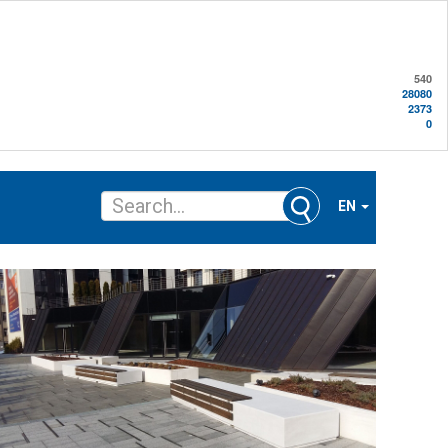
540
28080
2373
0
EN