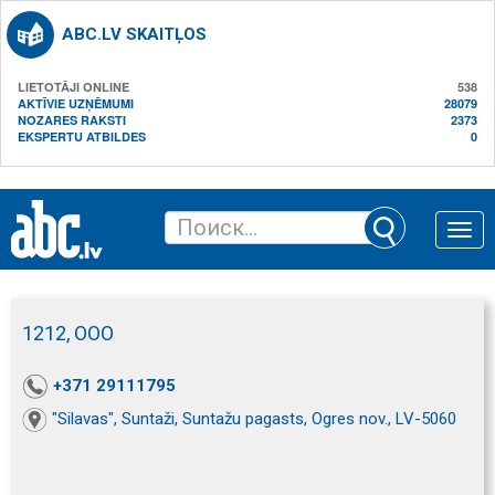
ABC.LV SKAITĻOS
LIETOTĀJI ONLINE
538
AKTĪVIE UZŅĒMUMI
28079
NOZARES RAKSTI
2373
EKSPERTU ATBILDES
0
Toggle
naviga
1212, ООО
+371 29111795
"Silavas", Suntaži, Suntažu pagasts, Ogres nov., LV-5060