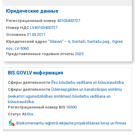
Юридические данные
Регистрационный номер
40103400727
Номер НДС
LV40103400727
Основана
31.03.2011
Юридический адрес
"Silavas" – 6, Suntaži, Suntažu pag., Ogres
nov., LV-5060
Представленные годовые отчеты
2025
BIS.GOV.LV информация
Сферы деятельности
Ēku būvdarbu vadīšana un būvuzraudzība
Сферы деятельности
Ūdensapgādes un kanalizācijas sistēmu
(ieskaitot ugunsdzēsības sistēmas) būvdarbu vadīšana un
būvuzraudzība
Регистрационный номер BIS
16500
Статус
Aktīvs
Būvkomersantu reģistrā iekļautie projektēšanas biroji un firmas