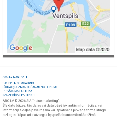
ABC.LV KONTAKTI
ЗАЯВИТЬ КОМПАНИЮ
SĪKDATŅU IZMANTOŠANAS NOTEIKUMI
PRIVĀTUMA POLITIKA
SADARBĪBAS PARTNERI
ABC.LV © 2026 SIA "heise marketing".
Šīs datu bāzes, tās daļas vai datu bāzē iekļautās informācijas, vai
informācijas daļas pavairošana vai izplatīšana jebkādā formā stingri
aizliegta. Tāpat arī ir aizliegta lejupielāde automātiskā režīmā.