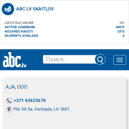
ABC.LV SKAITĻOS
LIETOTĀJI ONLINE
181
AKTĪVIE UZŅĒMUMI
28075
NOZARES RAKSTI
2373
EKSPERTU ATBILDES
0
Toggle
naviga
AJA, ООО
+371 63623670
Pils 54-5a, Ventspils, LV-3601