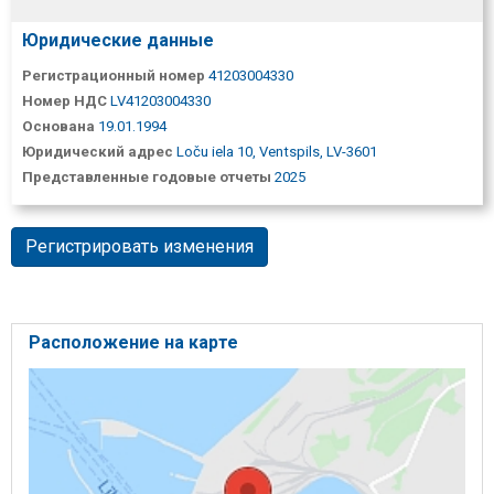
Юридические данные
Регистрационный номер
41203004330
Номер НДС
LV41203004330
Основана
19.01.1994
Юридический адрес
Loču iela 10, Ventspils, LV-3601
Представленные годовые отчеты
2025
Регистрировать изменения
Расположение на карте