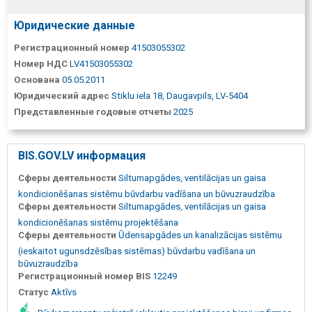
Юридические данные
Регистрационный номер
41503055302
Номер НДС
LV41503055302
Основана
05.05.2011
Юридический адрес
Stiklu iela 18, Daugavpils, LV-5404
Представленные годовые отчеты
2025
BIS.GOV.LV информация
Сферы деятельности
Siltumapgādes, ventilācijas un gaisa
kondicionēšanas sistēmu būvdarbu vadīšana un būvuzraudzība
Сферы деятельности
Siltumapgādes, ventilācijas un gaisa
kondicionēšanas sistēmu projektēšana
Сферы деятельности
Ūdensapgādes un kanalizācijas sistēmu
(ieskaitot ugunsdzēsības sistēmas) būvdarbu vadīšana un
būvuzraudzība
Регистрационный номер BIS
12249
Статус
Aktīvs