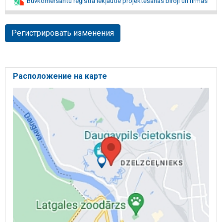
Būvkomersantu reģistrā iekļautie projektēšanas biroji un firmas
Регистрировать изменения
Расположение на карте