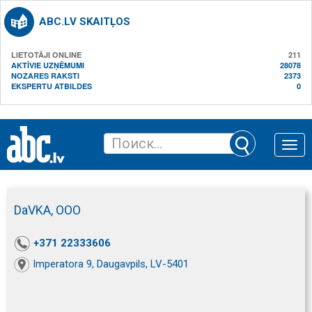
ABC.LV SKAITĻOS
LIETOTĀJI ONLINE
211
AKTĪVIE UZŅĒMUMI
28078
NOZARES RAKSTI
2373
EKSPERTU ATBILDES
0
Toggle
naviga
DaVKA, ООО
+371 22333606
Imperatora 9, Daugavpils, LV-5401