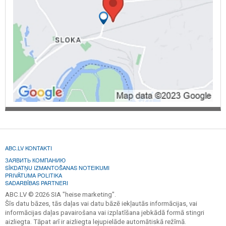
ABC.LV KONTAKTI
ЗАЯВИТЬ КОМПАНИЮ
SĪKDATŅU IZMANTOŠANAS NOTEIKUMI
PRIVĀTUMA POLITIKA
SADARBĪBAS PARTNERI
ABC.LV © 2026 SIA "heise marketing".
Šīs datu bāzes, tās daļas vai datu bāzē iekļautās informācijas, vai
informācijas daļas pavairošana vai izplatīšana jebkādā formā stingri
aizliegta. Tāpat arī ir aizliegta lejupielāde automātiskā režīmā.