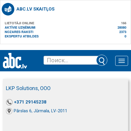
ABC.LV SKAITĻOS
LIETOTĀJI ONLINE
166
AKTĪVIE UZŅĒMUMI
28080
NOZARES RAKSTI
2373
EKSPERTU ATBILDES
0
Toggle
naviga
LKP Solutions, ООО
+371 29145238
Pārslas 6, Jūrmala, LV-2011