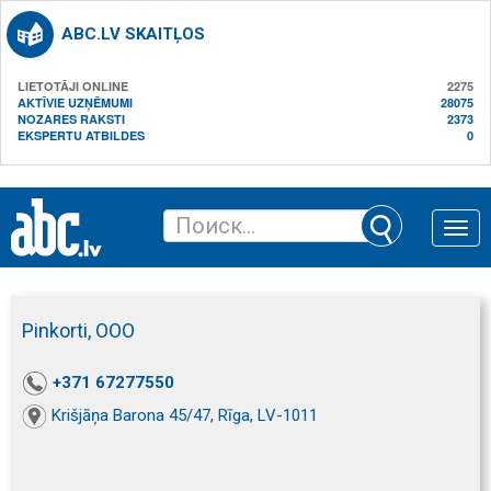
ABC.LV SKAITĻOS
LIETOTĀJI ONLINE
2275
AKTĪVIE UZŅĒMUMI
28075
NOZARES RAKSTI
2373
EKSPERTU ATBILDES
0
Toggle
naviga
Pinkorti, ООО
+371 67277550
Krišjāņa Barona 45/47, Rīga, LV-1011