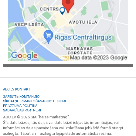
ABC.LV KONTAKTI
ЗАЯВИТЬ КОМПАНИЮ
SĪKDATŅU IZMANTOŠANAS NOTEIKUMI
PRIVĀTUMA POLITIKA
SADARBĪBAS PARTNERI
ABC.LV © 2026 SIA "heise marketing".
Šīs datu bāzes, tās daļas vai datu bāzē iekļautās informācijas, vai
informācijas daļas pavairošana vai izplatīšana jebkādā formā stingri
aizliegta. Tāpat arī ir aizliegta lejupielāde automātiskā režīmā.