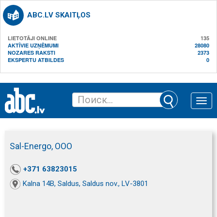
ABC.LV SKAITĻOS
LIETOTĀJI ONLINE
135
AKTĪVIE UZŅĒMUMI
28080
NOZARES RAKSTI
2373
EKSPERTU ATBILDES
0
Toggle
naviga
Sal-Energo, ООО
+371 63823015
Kalna 14B, Saldus, Saldus nov., LV-3801