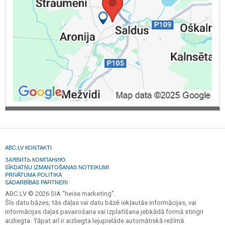
ABC.LV KONTAKTI
ЗАЯВИТЬ КОМПАНИЮ
SĪKDATŅU IZMANTOŠANAS NOTEIKUMI
PRIVĀTUMA POLITIKA
SADARBĪBAS PARTNERI
ABC.LV © 2026 SIA "heise marketing".
Šīs datu bāzes, tās daļas vai datu bāzē iekļautās informācijas, vai
informācijas daļas pavairošana vai izplatīšana jebkādā formā stingri
aizliegta. Tāpat arī ir aizliegta lejupielāde automātiskā režīmā.