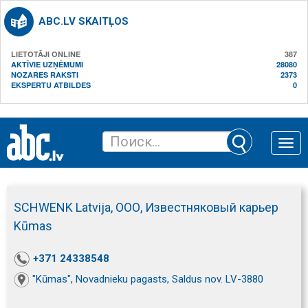
ABC.LV SKAITĻOS
LIETOTĀJI ONLINE
387
AKTĪVIE UZŅĒMUMI
28080
NOZARES RAKSTI
2373
EKSPERTU ATBILDES
0
Toggle
naviga
SCHWENK Latvija, ООО, Известняковый карьер
Kūmas
+371 24338548
"Kūmas", Novadnieku pagasts, Saldus nov. LV-3880