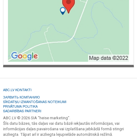
ABC.LV KONTAKTI
ЗАЯВИТЬ КОМПАНИЮ
SĪKDATŅU IZMANTOŠANAS NOTEIKUMI
PRIVĀTUMA POLITIKA
SADARBĪBAS PARTNERI
ABC.LV © 2026 SIA "heise marketing".
Šīs datu bāzes, tās daļas vai datu bāzē iekļautās informācijas, vai
informācijas daļas pavairošana vai izplatīšana jebkādā formā stingri
aizliegta. Tāpat arī ir aizliegta lejupielāde automātiskā režīmā.