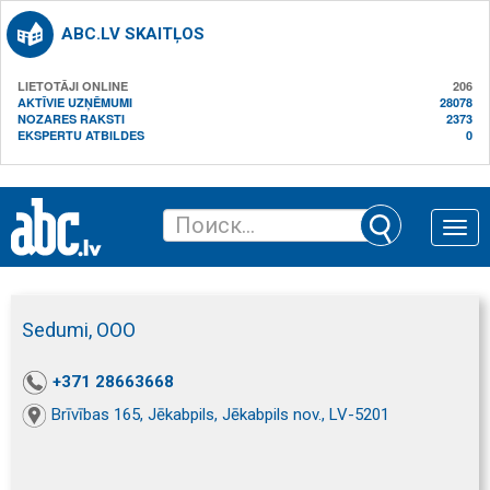
ABC.LV SKAITĻOS
LIETOTĀJI ONLINE
206
AKTĪVIE UZŅĒMUMI
28078
NOZARES RAKSTI
2373
EKSPERTU ATBILDES
0
Toggle
naviga
Sedumi, ООО
+371 28663668
Brīvības 165, Jēkabpils, Jēkabpils nov., LV-5201