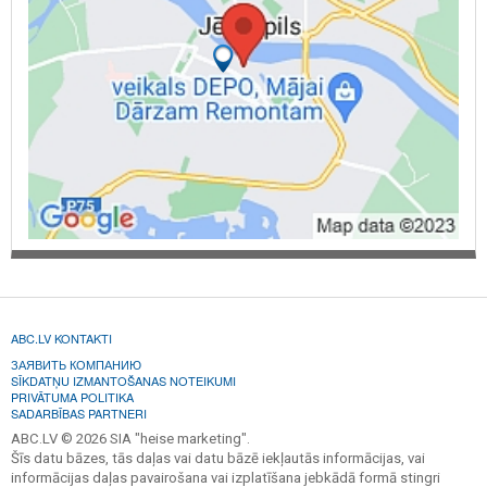
ABC.LV KONTAKTI
ЗАЯВИТЬ КОМПАНИЮ
SĪKDATŅU IZMANTOŠANAS NOTEIKUMI
PRIVĀTUMA POLITIKA
SADARBĪBAS PARTNERI
ABC.LV © 2026 SIA "heise marketing".
Šīs datu bāzes, tās daļas vai datu bāzē iekļautās informācijas, vai
informācijas daļas pavairošana vai izplatīšana jebkādā formā stingri