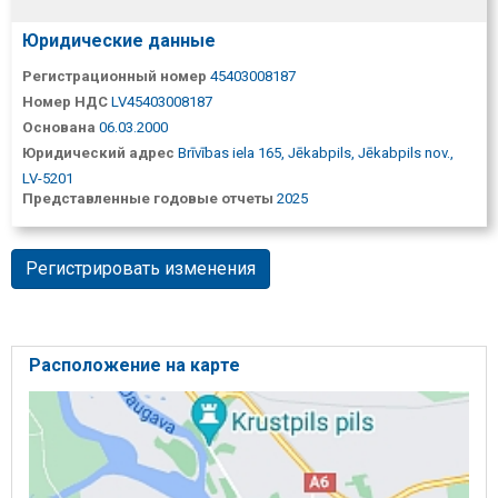
Юридические данные
Регистрационный номер
45403008187
Номер НДС
LV45403008187
Основана
06.03.2000
Юридический адрес
Brīvības iela 165, Jēkabpils, Jēkabpils nov.,
LV-5201
Представленные годовые отчеты
2025
Регистрировать изменения
Расположение на карте