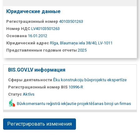
Юридические данные
Регистрационный номер
40103501263
Номер НДС
LV40103501263
Основана
16.01.2012
Юридический адрес
Rīga, Blaumaņa iela 38/40, LV-1011
Представленные годовые отчеты
2025
BIS.GOV.LV информация
Сферы деятельности
Ēku konstrukciju būvprojektu ekspertīze
Регистрационный номер BIS
10996-R
Статус
Aktīvs
Būvkomersantu reģistrā iekļautie projektēšanas biroji un firmas
Регистрировать изменения