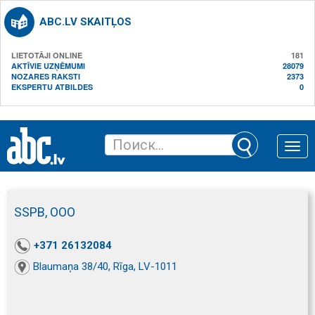
ABC.LV SKAITĻOS
LIETOTĀJI ONLINE
181
AKTĪVIE UZŅĒMUMI
28079
NOZARES RAKSTI
2373
EKSPERTU ATBILDES
0
Toggle
naviga
SSPB, ООО
+371 26132084
Blaumaņa 38/40, Rīga, LV-1011