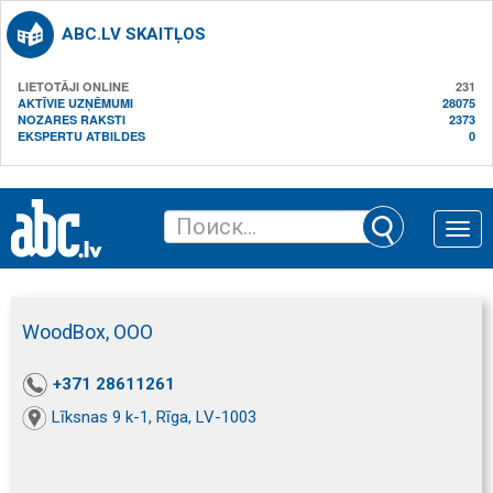
ABC.LV SKAITĻOS
LIETOTĀJI ONLINE
231
AKTĪVIE UZŅĒMUMI
28075
NOZARES RAKSTI
2373
EKSPERTU ATBILDES
0
Toggle
naviga
WoodBox, ООО
+371 28611261
Līksnas 9 k-1, Rīga, LV-1003