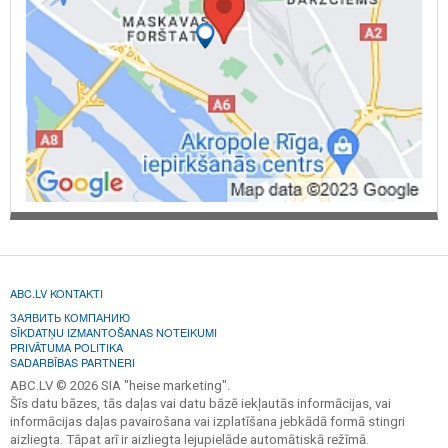
ABC.LV KONTAKTI
ЗАЯВИТЬ КОМПАНИЮ
SĪKDATŅU IZMANTOŠANAS NOTEIKUMI
PRIVĀTUMA POLITIKA
SADARBĪBAS PARTNERI
ABC.LV © 2026 SIA "heise marketing".
Šīs datu bāzes, tās daļas vai datu bāzē iekļautās informācijas, vai
informācijas daļas pavairošana vai izplatīšana jebkādā formā stingri
aizliegta. Tāpat arī ir aizliegta lejupielāde automātiskā režīmā.