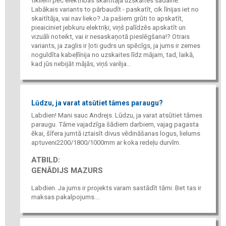
tīkliem pēc elektrības skaitītāja uzskaites sadalnē.
Labākais variants to pārbaudīt - paskatīt, cik līnijas iet no
skaitītāja, vai nav lieko? Ja pašiem grūti to apskatīt,
pieaiciniet jebkuru elektriķi, viņš palīdzēs apskatīt un
vizuāli noteikt, vai ir nesaskaņotā pieslēgšana!? Otrais
variants, ja zaglis ir ļoti gudrs un spēcīgs, ja jums ir zemes
noguldīta kabeļlīnija no uzskaites līdz mājam, tad, laikā,
kad jūs nebijāt mājās, viņš varēja...
Lūdzu, ja varat atsūtiet tāmes paraugu?
Labdien! Mani sauc Andrejs. Lūdzu, ja varat atsūtiet tāmes
paraugu. Tāme vajadzīga šādiem darbiem, vajag pagasta
ēkai, šīfera jumtā iztaisīt divus vēdināšanas logus, lielums
aptuveni2200/1800/1000mm ar koka redeļu durvīm.
ATBILD:
GENĀDIJS MAZURS
Labdien. Ja jums ir projekts varam sastādīt tāmi. Bet tas ir
maksas pakalpojums....