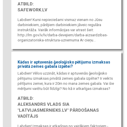
ATBILD:
SAFEWORK.LV
Labdien! Kursi nepieciešami vismaz vienam no Jūsu
darbiniekiem, pārējiem darbiniekiem jāveic regulāra
instruktāža. Vairāk informācijas var atrast šeit:
http://lm.gov.lv/lv/darba-devejiem/darba-aizsardzibas-
organizatoriska-struktura-uznemuma Ar cieņu...
Kādas ir aptuvenās ģeoloģisko pētijumu izmaksas
privātā zemes gabala izpētei?
Labdien! Vēlos uzzināt, kādas ir aptuvenās ģeoloģisko
pētijumu izmaksas privātā zemes gabala izpētei? Ir veikts
pētījums zemei, kura ir 20m no mana zemes gabala. Vai šie
mērījumi varētu būt līdzīgi? No kā ir atkarīgas izmaksas?
ATBILD:
ALEKSANDRS VLADS SIA
"LATVIJASMERNIEKS.LV" PĀRDOŠANAS
VADĪTĀJS
Labdien! Izmaksas ir atkarīgas no vairākiem faktoriem -