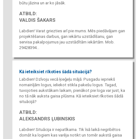
būtu jāzina un ar ko jāsāk.
ATBILD:
VALDIS ŠAKARS
Labdien! Varat griezties arī pie mums. Mēs piedāvājam gan
projektēšanas darbus, gan iekārtu uzstādīšanu, gan
servisa pakalpojumus jau uzstādītām iekārtām. Mob.
29428394...
Kā ieteiksiet rīkoties šādā situācijā?
Labdien! Dzīvoju vecā ķieģeļu mājā. Pusgadu iepriekš
nomainījām logus, ieliekot stikla pakešu logus. Tagad,
tuvojoties aukstākam laikam, pienākot pie loga var just, ka
no tā nāk auksta gaisa plūsma. Kā ieteiksiet rīkoties šādā
situācijā?
ATBILD:
ALEKSANDRS ĻUBINSKIS
Labdien! Situācija ir nepatīkama. Tik īsā laikā negribētos
domāt ka logiem kas varēja notikt un tomēr aukstā gaisa