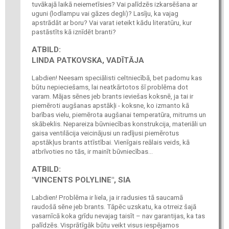
tuvākajā laikā neiemetīsies? Vai palīdzēs izkarsēšana ar
uguni (lodlampu vai gāzes degli)? Lasīju, ka vajag
apstrādāt ar boru? Vai varat ieteikt kādu literatūru, kur
pastāstīts kā iznīdēt branti?
ATBILD:
LINDA PATKOVSKA, VADĪTĀJA
Labdien! Neesam speciālisti celtniecībā, bet padomu kas
būtu nepieciešams, lai neatkārtotos šī problēma dot
varam. Mājas sēnes jeb brants ieviešas koksnē, ja tai ir
piemēroti augšanas apstākļi - koksne, ko izmanto kā
barības vielu, piemērota augšanai temperatūra, mitrums un
skābeklis. Nepareiza būvniecības konstrukcija, materiāli un
gaisa ventilācija veicinājusi un radījusi piemērotus
apstākļus brants attīstībai. Vienīgais reālais veids, kā
atbrīvoties no tās, ir mainīt būvniecības...
ATBILD:
"VINCENTS POLYLINE", SIA
Labdien! Problēma ir liela, ja ir radusies tā saucamā
raudošā sēne jeb brants. Tāpēc uzskatu, ka otrreiz šajā
vasarnīcā koka grīdu nevajag taisīt – nav garantijas, ka tas
palīdzēs. Visprātīgāk būtu veikt visus iespējamos