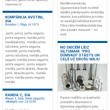
Metālkonstrukciju
nojumes no
izgatavošana bieži nozīmē
vairāku pakalpojumu sniedzēju
iesaisti, kas paildzina procesu
KOMPĀNIJA AVOTIŅI,
SIA
un sarežģī kvalitātes kontroli.
Rustēnu 1, Rīga, LV-1073
Pilna cikla metālapstrāde ļauj
visu paveikt vienuviet – no
Jumti, jumts, jumtu segumi,
rasē...
jumta segums, metāla jumti,
metāldakstiņi, metāla jumtu
ražošana, jumta seguma
NO SKICĒM LĪDZ
SILTUMAM: "PRO
materiāli, jumta materiāli,
DŪMVADI" STĀSTS UN
jumtu ražošana, metāla jumta
CEĻŠ UZ DROŠU MĀJU
segumi, metāla jumta segums,
jumta segumi, jumta segumi
metāla, jumta skārds, tērauda
jumti, tērauda jumts, metāla
jumts, metāla jumtu segumi,
metāla
RAMDA C, SIA
Pareizi izvēlēts un kvalitatīvi
Alejas 3, Sala, Salas pagasts,
Jēkabpils nov., LV-5230
uzstādīts skurstenis ir
ilgtermiņa ieguldījums jūsu