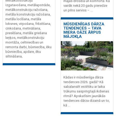
Metālkonstrukciju
mājas drošībā un komfortā. Kā
izgatavošana, metālapstrāde,
vairāk nekā 20 gadu pieredze
metālkonstrukciju ražošana,
un pilns serviss – ...
metāla konstrukciju ražošana,
metāla locīšana, metāla
loksnes, virpošana, frēzēšana,
MŪSDIENĪGAS DĀRZA
TENDENCES – TAVA
cinkošana, metināšana,
MIERA OĀZE ĀRPUS
presēšana, metāla griešana
MĀJOKĻA
leņķos, metālkonstrukciju
montāža, celtniecības un
remonta darbi, būvniecība, ēku
būvniecība, apdare, ēku
siltināšana,
Kādas ir mūsdienīga dārza
tendences 2026. gadā? Kā
sabalansēt estētiku ar laika
trūkumu saspringtajā ikdienas
ritmā? Apskatīsim jaunākās
tendences dārza dizainā un to,
kā ...