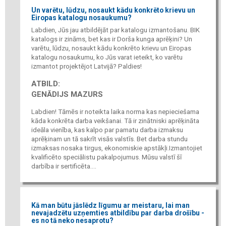
Un varētu, lūdzu, nosaukt kādu konkrēto krievu un
Eiropas katalogu nosaukumu?
Labdien, Jūs jau atbildējāt par katalogu izmantošanu. BIK
katalogs ir zināms, bet kas ir Dorša kunga aprēķini? Un
varētu, lūdzu, nosaukt kādu konkrēto krievu un Eiropas
katalogu nosaukumu, ko Jūs varat ieteikt, ko varētu
izmantot projektējot Latvijā? Paldies!
ATBILD:
GENĀDIJS MAZURS
Labdien! Tāmēs ir noteikta laika norma kas nepieciešama
kāda konkrēta darba veikšanai. Tā ir zinātniski aprēķināta
ideāla vienība, kas kalpo par pamatu darba izmaksu
aprēķinam un tā sakrīt visās valstīs. Bet darba stundu
izmaksas nosaka tirgus, ekonomiskie apstākļi.Izmantojiet
kvalificēto speciālistu pakalpojumus. Mūsu valstī šī
darbība ir sertificēta....
Kā man būtu jāslēdz līgumu ar meistaru, lai man
nevajadzētu uzņemties atbildību par darba drošību -
es no tā neko nesaprotu?