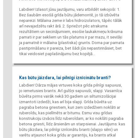
Labdien! Izlasot jūsu jautājumu, varu atbildēt sekojoši: 1.
Bez šaubām esošā grīda būtu jādemontē, jo tā izbūvēta
nepareizi. Mālaina zeme ir labs hidroizolators, tāpēc tālāk
arī nevajadzētu rakt ārā. 2. Spriežot pēc atrakuma
rezultātiem un secinājumiem, esošie laukakmeņu krāvuma
pamati ir par sekliem un tās platums ir par mazu, it sevišķi
ja pamatnē ir mālaina (plastiska) grunts. Doma par pamata
pastiprināšanu ir pareiza, bet šādi jūs nepastirināsiet, bet
tikai veidosiet paplašinājumu bez kopējā...
Kas būtu jāizdara, lai pilnīgi iznīcinātu branti?
Labdien! Dārza mājas virtuves koka grīda pilnīgi sapuvusi,
jo iemetusies brants. Arī gulšņi sapuvuši, slapji. Vasarnīca
būvēta pirms vairāk nekā 30 gadiem un siltumizolācijai
izmantoti izdedži, kas arī bija slapji. Grīda būvēta uz
pagraba betona griestiem, kuri zem izdedžiem noklāti ar
ruberoīdu, kas pielīmēts ar bitumu. Esmu visu grīdas
konstrukciju izvācis līdz ruberoīdam, ar ko noklāti pagraba
betona griesti, līdz ārsienām un starpsienai. Jautājums: kas
būtu jāizdara, lai pilnīgi iznīcinātu branti (slapjo sēni) un
varētu atjaunot koka grīdu ar garantiju, ka brants atkal