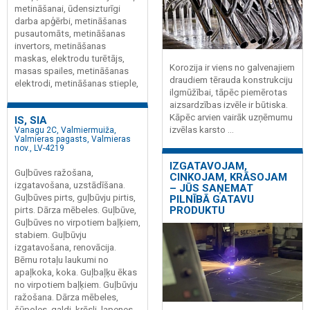
metināšanai, ūdensizturīgi
darba apģērbi, metināšanas
pusautomāts, metināšanas
invertors, metināšanas
maskas, elektrodu turētājs,
Korozija ir viens no galvenajiem
masas spailes, metināšanas
draudiem tērauda konstrukciju
elektrodi, metināšanas stieple,
ilgmūžībai, tāpēc piemērotas
aizsardzības izvēle ir būtiska.
Kāpēc arvien vairāk uzņēmumu
IS, SIA
izvēlas karsto ...
Vanagu 2C, Valmiermuiža,
Valmieras pagasts, Valmieras
nov., LV-4219
IZGATAVOJAM,
Guļbūves ražošana,
CINKOJAM, KRĀSOJAM
izgatavošana, uzstādīšana.
– JŪS SAŅEMAT
Guļbūves pirts, guļbūvju pirtis,
PILNĪBĀ GATAVU
PRODUKTU
pirts. Dārza mēbeles. Guļbūve,
Guļbūves no virpotiem baļķiem,
stabiem. Guļbūvju
izgatavošana, renovācija.
Bērnu rotaļu laukumi no
apaļkoka, koka. Guļbaļķu ēkas
no virpotiem baļķiem. Guļbūvju
ražošana. Dārza mēbeles,
šūpoles, galdi, krēsli, lapenes,