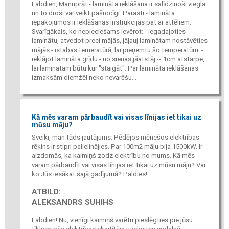
Labdien, Manuprāt - lamināta ieklāšana ir salīdzinoši viegla
un to droši var veikt pašrocīgi. Parasti - lamināta
iepakojumos ir ieklāšanas instrukcijas pat ar attēliem.
Svarīgākais, ko nepieciešams ievērot: - iegadajoties
laminātu, atvedot preci mājās, jāļauj laminātam nostāvēties
mājās - istabas temeratūrā, lai pieņemtu šo temperatūru. -
ieklājot lamināta grīdu - no sienas jāatstāj ~ 1cm atstarpe,
lai laminatam būtu kur "staigāt". Par lamināta ieklāšanas
izmaksām diemžēl neko nevarēšu...
Kā mēs varam pārbaudīt vai visas līnijas iet tikai uz
mūsu māju?
Sveiki, man tāds jautājums. Pēdējos mēnešos elektrības
rēķins ir stipri palielinājies. Par 100m2 māju bija 1500kW. Ir
aizdomās, ka kaimiņš zodz elektrību no mums. Kā mēs
varam pārbaudīt vai visas līnijas iet tikai uz mūsu māju? Vai
ko Jūs iesākat šajā gadījumā? Paldies!
ATBILD:
ALEKSANDRS SUHIHS
Labdien! Nu, vienīgi kaimiņš varētu pieslēgties pie jūsu