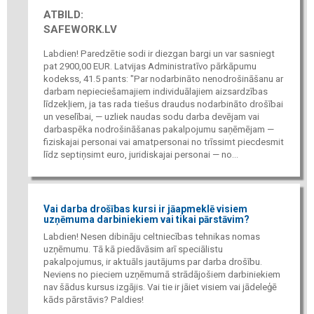
ATBILD:
SAFEWORK.LV
Labdien! Paredzētie sodi ir diezgan bargi un var sasniegt
pat 2900,00 EUR. Latvijas Administratīvo pārkāpumu
kodekss, 41.5 pants: "Par nodarbināto nenodrošināšanu ar
darbam nepieciešamajiem individuālajiem aizsardzības
līdzekļiem, ja tas rada tiešus draudus nodarbināto drošībai
un veselībai, — uzliek naudas sodu darba devējam vai
darbaspēka nodrošināšanas pakalpojumu saņēmējam —
fiziskajai personai vai amatpersonai no trīssimt piecdesmit
līdz septiņsimt euro, juridiskajai personai — no...
Vai darba drošības kursi ir jāapmeklē visiem
uzņēmuma darbiniekiem vai tikai pārstāvim?
Labdien! Nesen dibināju celtniecības tehnikas nomas
uzņēmumu. Tā kā piedāvāsim arī speciālistu
pakalpojumus, ir aktuāls jautājums par darba drošību.
Neviens no pieciem uzņēmumā strādājošiem darbiniekiem
nav šādus kursus izgājis. Vai tie ir jāiet visiem vai jādeleģē
kāds pārstāvis? Paldies!