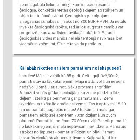
zemes gabala lieluma, mērķi, kam ir nepieciešama
ģeoloģija, konkrētās vietas ģeoloģiskajiem apstākļiem un
objekta atrašanās vietai. Ģeoloģisko pakalpojumu
sniegšanas izmaksas ir, sākot no 300 EUR + PVN. Ja netālu
ir veikta ģeoloģiskā izpēte, tad ar ļoti augstu ticamību var
prognozēt, kas atradīsies tuvākajā apkārtnē. Parasti
ģeoloģiskās vides mainība nelielā teritorijā nav krasa, bet
vienmēr ir izņēmumi. Šī un cita veida papildus...
Kā labāk rīkoties ar šiem pamatiem no iekšpuses?
Labdien! Mājai ir vairāk kā 85 gadi. Celta guļbūvē,90m2,
pamati stāv uz laukakmeņiem! Māja ir atbrīvota un neviens
nedzīvo. Domāju atjaunot. Sāku protams ar grīdām!
Atlaužot vecās grīdas secinājām, ka zeme piedzīta līdz
dēļiem. Izteikti pa perimetru gar pamatu malu. Zemi
izvedām un tikām līdz mālainai zemei. Tas ir aptuveni 15-20
cm no pamatu augšējās malas! Atrakām arī malu gar
pamatiem iekšpusē apmēram 70cm dziļumā un 25cm
platumā. Pamati ir apmēram 70-80cm dziļi. Par cik pamati ir
no laukakmeņiem, šī mala nepavisam nav līdzena. Pamatus
atrokot no ārpuses - pamati ir līdzeni un blīvi. Pamati
izskatās vienkāršs akmeņu krāvums. Kaļķi vai kaut ko