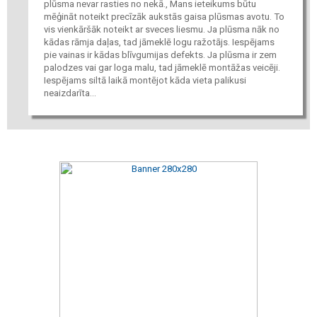
plūsma nevar rasties no nekā., Mans ieteikums būtu
mēģināt noteikt precīzāk aukstās gaisa plūsmas avotu. To
vis vienkāršāk noteikt ar sveces liesmu. Ja plūsma nāk no
kādas rāmja daļas, tad jāmeklē logu ražotājs. Iespējams
pie vainas ir kādas blīvgumijas defekts. Ja plūsma ir zem
palodzes vai gar loga malu, tad jāmeklē montāžas veicēji.
Iespējams siltā laikā montējot kāda vieta palikusi
neaizdarīta...