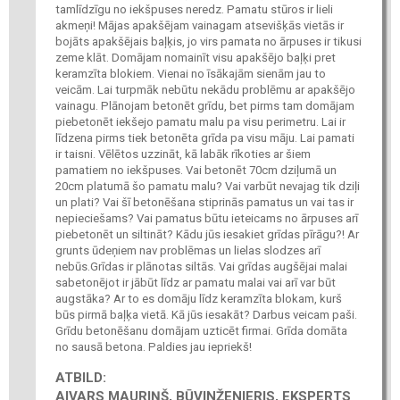
tamlīdzīgu no iekšpuses neredz. Pamatu stūros ir lieli
akmeņi! Mājas apakšējam vainagam atsevišķās vietās ir
bojāts apakšējais baļķis, jo virs pamata no ārpuses ir tikusi
zeme klāt. Domājam nomainīt visu apakšējo baļķi pret
keramzīta blokiem. Vienai no īsākajām sienām jau to
veicām. Lai turpmāk nebūtu nekādu problēmu ar apakšējo
vainagu. Plānojam betonēt grīdu, bet pirms tam domājam
piebetonēt iekšejo pamatu malu pa visu perimetru. Lai ir
līdzena pirms tiek betonēta grīda pa visu māju. Lai pamati
ir taisni. Vēlētos uzzināt, kā labāk rīkoties ar šiem
pamatiem no iekšpuses. Vai betonēt 70cm dziļumā un
20cm platumā šo pamatu malu? Vai varbūt nevajag tik dziļi
un plati? Vai šī betonēšana stiprinās pamatus un vai tas ir
nepieciešams? Vai pamatus būtu ieteicams no ārpuses arī
piebetonēt un siltināt? Kādu jūs iesakiet grīdas pīrāgu?! Ar
grunts ūdeņiem nav problēmas un lielas slodzes arī
nebūs.Grīdas ir plānotas siltās. Vai grīdas augšējai malai
sabetonējot ir jābūt līdz ar pamatu malai vai arī var būt
augstāka? Ar to es domāju līdz keramzīta blokam, kurš
būs pirmā baļķa vietā. Kā jūs iesakāt? Darbus veicam paši.
Grīdu betonēšanu domājam uzticēt firmai. Grīda domāta
no sausā betona. Paldies jau iepriekš!
ATBILD:
AIVARS MAURIŅŠ, BŪVINŽENIERIS, EKSPERTS