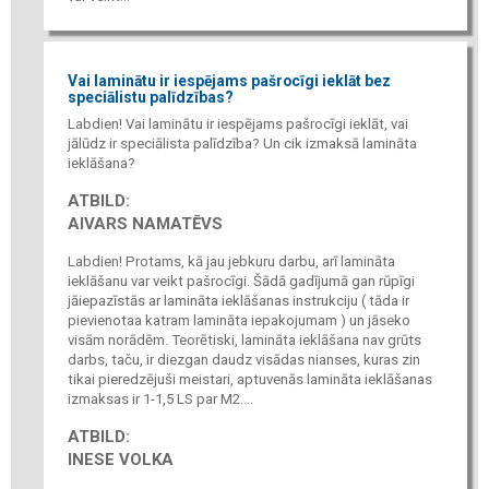
Vai laminātu ir iespējams pašrocīgi ieklāt bez
speciālistu palīdzības?
Labdien! Vai laminātu ir iespējams pašrocīgi ieklāt, vai
jālūdz ir speciālista palīdzība? Un cik izmaksā lamināta
ieklāšana?
ATBILD:
AIVARS NAMATĒVS
Labdien! Protams, kā jau jebkuru darbu, arī lamināta
ieklāšanu var veikt pašrocīgi. Šādā gadījumā gan rūpīgi
jāiepazīstās ar lamināta ieklāšanas instrukciju ( tāda ir
pievienotaa katram lamināta iepakojumam ) un jāseko
visām norādēm. Teorētiski, lamināta ieklāšana nav grūts
darbs, taču, ir diezgan daudz visādas nianses, kuras zin
tikai pieredzējuši meistari, aptuvenās lamināta ieklāšanas
izmaksas ir 1-1,5 LS par M2....
ATBILD:
INESE VOLKA