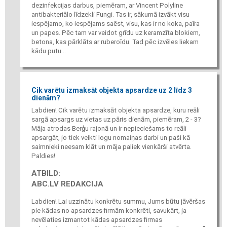
dezinfekcijas darbus, piemēram, ar Vincent Polyline
antibakteriālo līdzekli Fungi. Tas ir, sākumā izvākt visu
iespējamo, ko iespējams saēst, visu, kas ir no koka, paīra
un papes. Pēc tam var veidot grīdu uz keramzīta blokiem,
betona, kas pārklāts ar ruberoīdu. Tad pēc izvēles liekam
kādu putu...
Cik varētu izmaksāt objekta apsardze uz 2 līdz 3
dienām?
Labdien! Cik varētu izmaksāt objekta apsardze, kuru reāli
sargā apsargs uz vietas uz pāris dienām, piemēram, 2 - 3?
Māja atrodas Berģu rajonā un ir nepieciešams to reāli
apsargāt, jo tiek veikti logu nomaiņas darbi un paši kā
saimnieki neesam klāt un māja paliek vienkārši atvērta.
Paldies!
ATBILD:
ABC.LV REDAKCIJA
Labdien! Lai uzzinātu konkrētu summu, Jums būtu jāvēršas
pie kādas no apsardzes firmām konkrēti, savukārt, ja
nevēlaties izmantot kādas apsardzes firmas