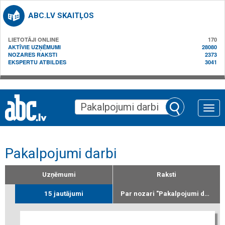
ABC.LV SKAITĻOS
LIETOTĀJI ONLINE
170
AKTĪVIE UZŅĒMUMI
28080
NOZARES RAKSTI
2373
EKSPERTU ATBILDES
3041
Toggle
naviga
Pakalpojumi darbi
Uzņēmumi
Raksti
15 jautājumi
Par nozari "Pakalpojumi darbi"