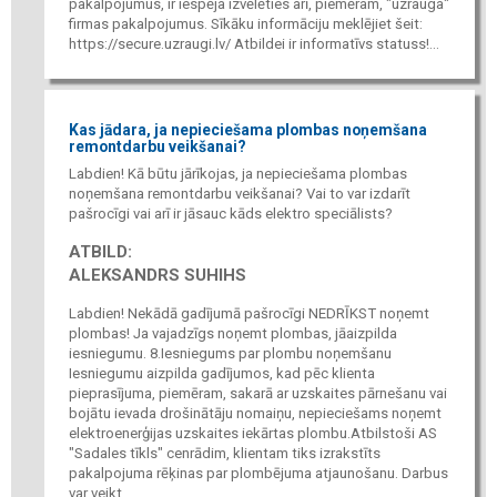
pakalpojumus, ir iespēja izvēlēties arī, piemēram, "uzrauga"
firmas pakalpojumus. Sīkāku informāciju meklējiet šeit:
https://secure.uzraugi.lv/ Atbildei ir informatīvs statuss!...
Kas jādara, ja nepieciešama plombas noņemšana
remontdarbu veikšanai?
Labdien! Kā būtu jārīkojas, ja nepieciešama plombas
noņemšana remontdarbu veikšanai? Vai to var izdarīt
pašrocīgi vai arī ir jāsauc kāds elektro speciālists?
ATBILD:
ALEKSANDRS SUHIHS
Labdien! Nekādā gadījumā pašrocīgi NEDRĪKST noņemt
plombas! Ja vajadzīgs noņemt plombas, jāaizpilda
iesniegumu. 8.Iesniegums par plombu noņemšanu
Iesniegumu aizpilda gadījumos, kad pēc klienta
pieprasījuma, piemēram, sakarā ar uzskaites pārnešanu vai
bojātu ievada drošinātāju nomaiņu, nepieciešams noņemt
elektroenerģijas uzskaites iekārtas plombu.Atbilstoši AS
"Sadales tīkls" cenrādim, klientam tiks izrakstīts
pakalpojuma rēķinas par plombējuma atjaunošanu. Darbus
var veikt...