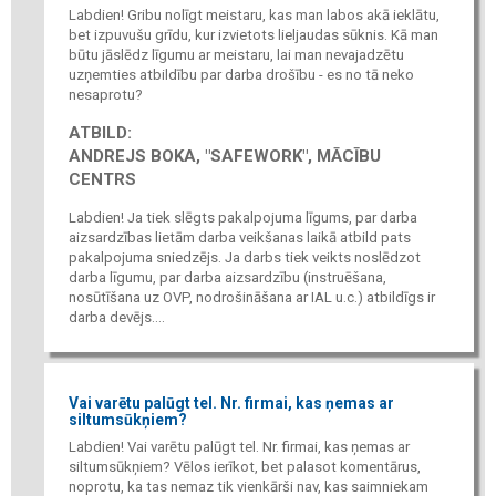
Labdien! Gribu nolīgt meistaru, kas man labos akā ieklātu,
bet izpuvušu grīdu, kur izvietots lieljaudas sūknis. Kā man
būtu jāslēdz līgumu ar meistaru, lai man nevajadzētu
uzņemties atbildību par darba drošību - es no tā neko
nesaprotu?
ATBILD:
ANDREJS BOKA, "SAFEWORK", MĀCĪBU
CENTRS
Labdien! Ja tiek slēgts pakalpojuma līgums, par darba
aizsardzības lietām darba veikšanas laikā atbild pats
pakalpojuma sniedzējs. Ja darbs tiek veikts noslēdzot
darba līgumu, par darba aizsardzību (instruēšana,
nosūtīšana uz OVP, nodrošināšana ar IAL u.c.) atbildīgs ir
darba devējs....
Vai varētu palūgt tel. Nr. firmai, kas ņemas ar
siltumsūkņiem?
Labdien! Vai varētu palūgt tel. Nr. firmai, kas ņemas ar
siltumsūkņiem? Vēlos ierīkot, bet palasot komentārus,
noprotu, ka tas nemaz tik vienkārši nav, kas saimniekam