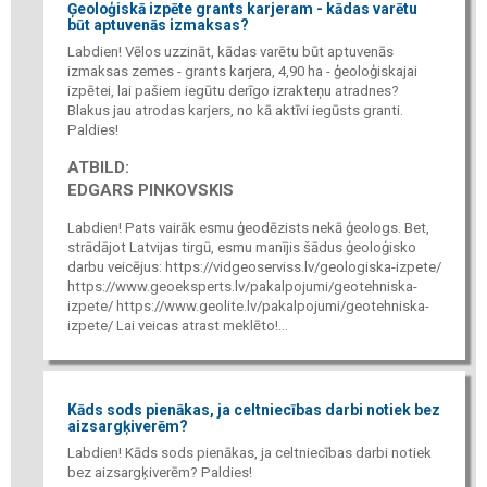
Ģeoloģiskā izpēte grants karjeram - kādas varētu
būt aptuvenās izmaksas?
Labdien! Vēlos uzzināt, kādas varētu būt aptuvenās
izmaksas zemes - grants karjera, 4,90 ha - ģeoloģiskajai
izpētei, lai pašiem iegūtu derīgo izrakteņu atradnes?
Blakus jau atrodas karjers, no kā aktīvi iegūsts granti.
Paldies!
ATBILD:
EDGARS PINKOVSKIS
Labdien! Pats vairāk esmu ģeodēzists nekā ģeologs. Bet,
strādājot Latvijas tirgū, esmu manījis šādus ģeoloģisko
darbu veicējus: https://vidgeoserviss.lv/geologiska-izpete/
https://www.geoeksperts.lv/pakalpojumi/geotehniska-
izpete/ https://www.geolite.lv/pakalpojumi/geotehniska-
izpete/ Lai veicas atrast meklēto!...
Kāds sods pienākas, ja celtniecības darbi notiek bez
aizsargķiverēm?
Labdien! Kāds sods pienākas, ja celtniecības darbi notiek
bez aizsargķiverēm? Paldies!