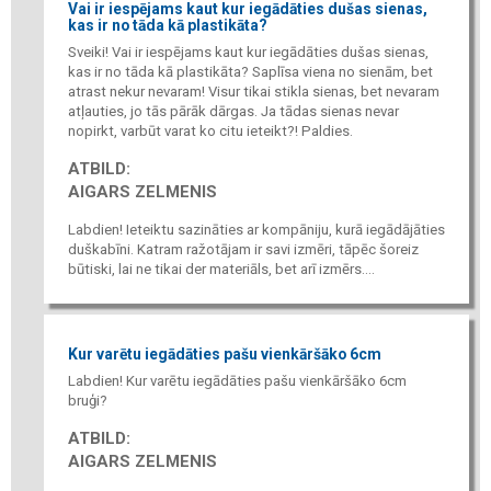
Vai ir iespējams kaut kur iegādāties dušas sienas,
kas ir no tāda kā plastikāta?
Sveiki! Vai ir iespējams kaut kur iegādāties dušas sienas,
kas ir no tāda kā plastikāta? Saplīsa viena no sienām, bet
atrast nekur nevaram! Visur tikai stikla sienas, bet nevaram
atļauties, jo tās pārāk dārgas. Ja tādas sienas nevar
nopirkt, varbūt varat ko citu ieteikt?! Paldies.
ATBILD:
AIGARS ZELMENIS
Labdien! Ieteiktu sazināties ar kompāniju, kurā iegādājāties
duškabīni. Katram ražotājam ir savi izmēri, tāpēc šoreiz
būtiski, lai ne tikai der materiāls, bet arī izmērs....
Kur varētu iegādāties pašu vienkāršāko 6cm
Labdien! Kur varētu iegādāties pašu vienkāršāko 6cm
bruģi?
ATBILD:
AIGARS ZELMENIS