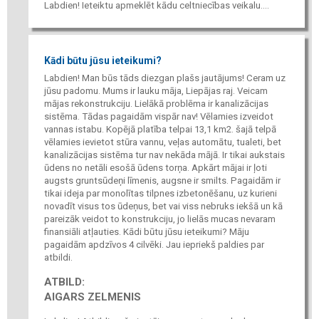
Labdien! Ieteiktu apmeklēt kādu celtniecības veikalu....
Kādi būtu jūsu ieteikumi?
Labdien! Man būs tāds diezgan plašs jautājums! Ceram uz
jūsu padomu. Mums ir lauku māja, Liepājas raj. Veicam
mājas rekonstrukciju. Lielākā problēma ir kanalizācijas
sistēma. Tādas pagaidām vispār nav! Vēlamies izveidot
vannas istabu. Kopējā platība telpai 13,1 km2. šajā telpā
vēlamies ievietot stūra vannu, veļas automātu, tualeti, bet
kanalizācijas sistēma tur nav nekāda mājā. Ir tikai aukstais
ūdens no netāli esošā ūdens torņa. Apkārt mājai ir ļoti
augsts gruntsūdeņi līmenis, augsne ir smilts. Pagaidām ir
tikai ideja par monolītas tilpnes izbetonēšanu, uz kurieni
novadīt visus tos ūdeņus, bet vai viss nebruks iekšā un kā
pareizāk veidot to konstrukciju, jo lielās mucas nevaram
finansiāli atļauties. Kādi būtu jūsu ieteikumi? Māju
pagaidām apdzīvos 4 cilvēki. Jau iepriekš paldies par
atbildi.
ATBILD:
AIGARS ZELMENIS