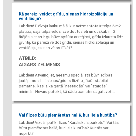
Kā pareizi veidot grīdu, sienas hidroizolāciju un
ventilāciju?
Labdien! Dzīvoju lauku mājā, kur neizmantota ir telpa 6 m2
platībā, šajā telpā vēlos izveidot tualeti un duškabīni. 2
ārējās sienas ir guļbūve apšūta ar reģipsi, grīda izlauzta līdz
gruntij, kā pareizi veidot grīdu, sienas hidroizolāciju un
ventilāciju, sienas vēlos flīzēt?
ATBILD:
AIGARS ZELMENIS
Labdien! Atvainojiet, neesmu speciālists būvniecības
jautājumos. Lai sienas/grīdas flīzētu, jābūt stabilai
pamatnei, kas laika gaitā "nestaigās" vai "staigās"
minimāli. Nevaru pateikt, kā šādu pamatni sagatavot....
Vai flīzes būtu piemērotas hallē, kur liela kustība?
Labdien! Vizuāli patīk flīzes "Karaliskais parkets". Vai tās
būtu piemērotas hallē, kur liela kustība? Kur tās var
nopirkt?