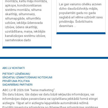
montāža, katlu māju montāža,
Lai gan vairums cilvēku aizvien
apkope, kondicionēšanas
dzīvo daudzdzīvokļu mājās,
sistēmu montāža, siltuma
popularitāti gadu no gada
skaitītāji, siltummaiņi,
saglabā arī vēlme uzbūvēt savu
siltumapgāde, siltumtīklu
privātmāju. Šobrīd katrs
uzbūve, iekšēja ūdensvada
desmitais ...
izbūve, ūdens skaitītāji,
uzstādīšana, maiņa, iekšējās
kanalizācijas sistēmu izbūve,
santehniskie darbi
ABC.LV KONTAKTI
PIETEIKT UZŅĒMUMU
SĪKDATŅU IZMANTOŠANAS NOTEIKUMI
PRIVĀTUMA POLITIKA
SADARBĪBAS PARTNERI
ABC.LV © 2026 SIA "heise marketing".
Šīs datu bāzes, tās daļas vai datu bāzē iekļautās informācijas, vai
informācijas daļas pavairošana vai izplatīšana jebkādā formā stingri
aizliegta. Tāpat arī ir aizliegta lejupielāde automātiskā režīmā.
Portālā izmantota informācija no Būvniecības informācijas sistēmas