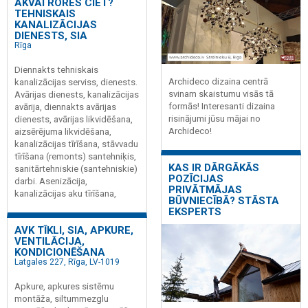
AKVAI RORES CIET?
TEHNISKAIS
KANALIZĀCIJAS
DIENESTS, SIA
Rīga
Diennakts tehniskais
Archideco dizaina centrā
kanalizācijas serviss, dienests.
svinam skaistumu visās tā
Avārijas dienests, kanalizācijas
formās! Interesanti dizaina
avārija, diennakts avārijas
risinājumi jūsu mājai no
dienests, avārijas likvidēšana,
Archideco!
aizsērējuma likvidēšana,
kanalizācijas tīrīšana, stāvvadu
tīrīšana (remonts) santehniķis,
KAS IR DĀRGĀKĀS
sanitārtehniskie (santehniskie)
POZĪCIJAS
darbi. Asenizācija,
PRIVĀTMĀJAS
kanalizācijas aku tīrīšana,
BŪVNIECĪBĀ? STĀSTA
EKSPERTS
AVK TĪKLI, SIA, APKURE,
VENTILĀCIJA,
KONDICIONĒŠANA
Latgales 227, Rīga, LV-1019
Apkure, apkures sistēmu
montāža, siltummezglu