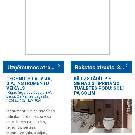
Uzņēmumos atrasts: 238
Rakstos atrasts: 301
TECHNITIS LATVIJA,
KĀ UZSTĀDĪT PIE
SIA, INSTRUMENTU
SIENAS STIPRINĀMO
VEIKALS
TUALETES PODU: SOLI
"Rīgas-Siguldas šoseja 3A",
PA SOLIM
Berģi, Garkalnes pagasts,
Ropažu nov., LV-1024
instrumentu un celtniecības
tehnikas tirdzniecība visā
Latvijā, rezerves daļas,
remonts, serviss,
internetveikals, akcijas,