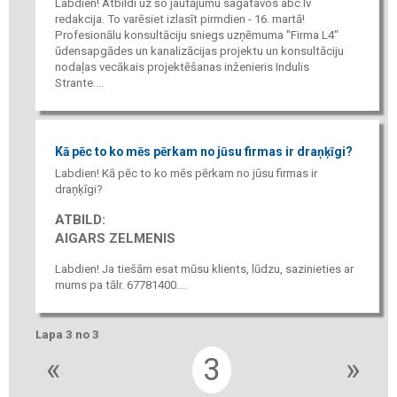
Labdien! Atbildi uz šo jautājumu sagatavos abc.lv
redakcija. To varēsiet izlasīt pirmdien - 16. martā!
Profesionālu konsultāciju sniegs uzņēmuma "Firma L4"
ūdensapgādes un kanalizācijas projektu un konsultāciju
nodaļas vecākais projektēšanas inženieris Indulis
Strante....
Kā pēc to ko mēs pērkam no jūsu firmas ir draņķīgi?
Labdien! Kā pēc to ko mēs pērkam no jūsu firmas ir
draņķīgi?
ATBILD:
AIGARS ZELMENIS
Labdien! Ja tiešām esat mūsu klients, lūdzu, sazinieties ar
mums pa tālr. 67781400....
Lapa 3 no 3
«
3
»