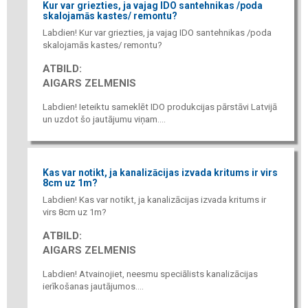
Kur var griezties, ja vajag IDO santehnikas /poda
skalojamās kastes/ remontu?
Labdien! Kur var griezties, ja vajag IDO santehnikas /poda
skalojamās kastes/ remontu?
ATBILD:
AIGARS ZELMENIS
Labdien! Ieteiktu sameklēt IDO produkcijas pārstāvi Latvijā
un uzdot šo jautājumu viņam....
Kas var notikt, ja kanalizācijas izvada kritums ir virs
8cm uz 1m?
Labdien! Kas var notikt, ja kanalizācijas izvada kritums ir
virs 8cm uz 1m?
ATBILD:
AIGARS ZELMENIS
Labdien! Atvainojiet, neesmu speciālists kanalizācijas
ierīkošanas jautājumos....