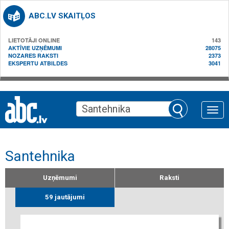
ABC.LV SKAITĻOS
LIETOTĀJI ONLINE
143
AKTĪVIE UZŅĒMUMI
28075
NOZARES RAKSTI
2373
EKSPERTU ATBILDES
3041
Toggle
naviga
Santehnika
Uzņēmumi
Raksti
59 jautājumi