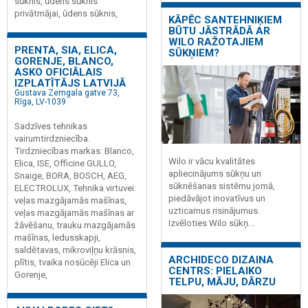
sūknis, ūdens sūknis
privātmājai, ūdens sūknis,
KĀPĒC SANTEHNIĶIEM
BŪTU JĀSTRĀDĀ AR
WILO RAŽOTAJIEM
PRENTA, SIA, ELICA,
SŪKŅIEM?
GORENJE, BLANCO,
ASKO OFICIĀLAIS
IZPLATĪTĀJS LATVIJĀ
Gustava Zemgala gatve 73,
Rīga, LV-1039
Sadzīves tehnikas
vairumtirdzniecība.
Tirdzniecības markas: Blanco,
Wilo ir vācu kvalitātes
Elica, ISE, Officine GULLO,
apliecinājums sūkņu un
Snaige, BORA, BOSCH, AEG,
sūknēšanas sistēmu jomā,
ELECTROLUX, Tehnika virtuvei:
piedāvājot inovatīvus un
veļas mazgājamās mašīnas,
uzticamus risinājumus.
veļas mazgājamās mašīnas ar
Izvēloties Wilo sūkņ...
žāvēšanu, trauku mazgājamās
mašīnas, ledusskapji,
saldētavas, mikroviļņu krāsnis,
ARCHIDECO DIZAINA
plītis, tvaika nosūcēji Elica un
CENTRS: PIELAIKO
Gorenje,
TELPU, MĀJU, DĀRZU