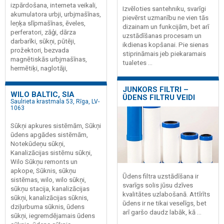
izpārdošana, interneta veikali,
Izvēloties santehniku, svarīgi
akumulatora urbji, urbjmašīnas,
pievērst uzmanību ne vien tās
leņķa slīpmašīnas, ēveles,
dizainam un funkcijām, bet arī
perferatori, zāģi, dārza
uzstādīšanas procesam un
darbarīki, sūkņi, pūtēji,
ikdienas kopšanai. Pie sienas
prožektori, bezvada
stiprināmais jeb piekaramais
magnētiskās urbjmašīnas,
tualetes ...
hermētiķi, naglotāji,
JUNKORS FILTRI –
WILO BALTIC, SIA
ŪDENS FILTRU VEIDI
Saulrieta krastmala 53, Rīga, LV-
1063
Sūkņi apkures sistēmām, Sūkņi
ūdens apgādes sistēmām,
Notekūdeņu sūkņi,
Kanalizācijas sistēmu sūkņi,
Wilo Sūkņu remonts un
apkope, Sūknis, sūkņu
Ūdens filtra uzstādīšana ir
sistēmas, wilo, wilo sūkņi,
svarīgs solis jūsu dzīves
sūkņu stacija, kanalizācijas
kvalitātes uzlabošanā. Attīrīts
sūkņi, kanalizācijas sūknis,
ūdens ir ne tikai veselīgs, bet
dziļurbuma sūknis, ūdens
arī garšo daudz labāk, kā ...
sūkņi, iegremdējamais ūdens