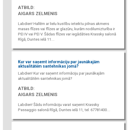
ATBILD:
AIGARS ZELMENIS
Labdien! Hallēm ar lielu kustību ieteiktu pilnas akmens
masas flīzes vai flīzes ar glazūru, kurām nodilumizturība ir
PEI IV vai PEI V. Šādas flīzes var iegādāties Krassky salonā
Rīgā, Duntes ielā 11....
Kur var saņemt informāciju par jaunākajām
aktualitātēm santehnikas jomā?
Labdien! Kur var saņemt informāciju par jaunākajām
aktualitātēm santehnikas jomā?
ATBILD:
AIGARS ZELMENIS
Labdien! Šādu informāciju varat saņemt Krassky
Passaggio salonā Rīgā, Duntes ielā 11, tel. 67781400....