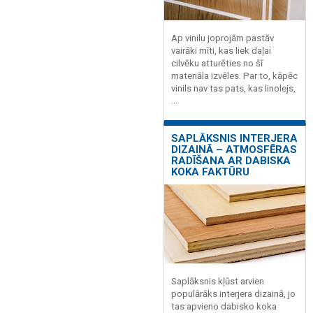
Ap vinilu joprojām pastāv
vairāki mīti, kas liek daļai
cilvēku atturēties no šī
materiāla izvēles. Par to, kāpēc
vinils nav tas pats, kas linolejs,
...
SAPLĀKSNIS INTERJERA
DIZAINĀ – ATMOSFĒRAS
RADĪŠANA AR DABISKA
KOKA FAKTŪRU
Saplāksnis kļūst arvien
populārāks interjera dizainā, jo
tas apvieno dabisko koka