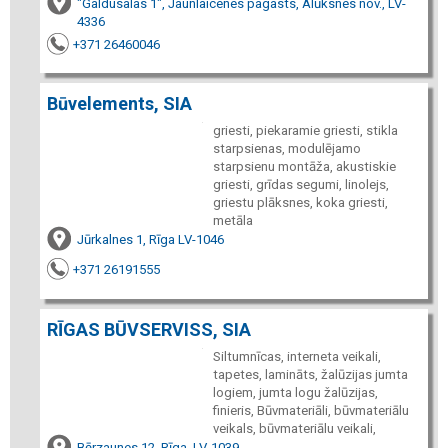
"Galdusalas 1", Jaunlaicenes pagasts, Alūksnes nov., LV-
4336
+371 26460046
Būvelements, SIA
griesti, piekaramie griesti, stikla
starpsienas, modulējamo
starpsienu montāža, akustiskie
griesti, grīdas segumi, linolejs,
griestu plāksnes, koka griesti,
metāla
Jūrkalnes 1, Rīga LV-1046
+371 26191555
RĪGAS BŪVSERVISS, SIA
Siltumnīcas, interneta veikali,
tapetes, lamināts, žalūzijas jumta
logiem, jumta logu žalūzijas,
finieris, Būvmateriāli, būvmateriālu
veikals, būvmateriālu veikali,
Bērzaunes 12, Rīga, LV-1039