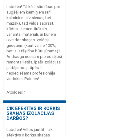
Labdien! Tā kā ir sūdzības par
augšējiem kaimiņiem (arī
kaimiņiem aiz sienas, bet
mazāk), tad vēlos saprast,
kāds ir elementārākais
variants, materiāli, ar kuriem
izveidot skaņas izolāciju
griestiem (kaut vai ne 100%,
bet lai atšķirība būtu jūtama)?
Ar draugu neesam pieredzējuši
remonta lietās, īpaši izolācijas
jautājumos, tāpēc ir
nepieciešams profesionāļa
viedoklis. Paldies!
Atbildes:
1
CIK EFEKTĪVS IR KORĶIS
SKAŅAS IZOLĀCIJAS
DARBOS?
Labdien! Vēlos jautāt - cik
efektīvs ir korķis skaņas