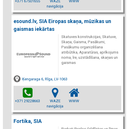
+371 67501655
WAZE
WWW
navigācija
esound.lv, SIA Eiropas skaņa, mūzikas un
gaismas iekārtas
Skatuves konstrukcijas, Skatuve,
Skaņa, Gaisma, Pasākumi,
Pasākumu organizēšana
atribūtika, Aparatūras, aprīkojums
noma, īre, uzstādīšana, skaņas un
gaismas
Ķengaraga 6, Rīga, LV-1063
+371 29228663
WAZE
WWW
navigācija
Fortika, SIA
Parketi Preiļos Grīdlīstes un līmes