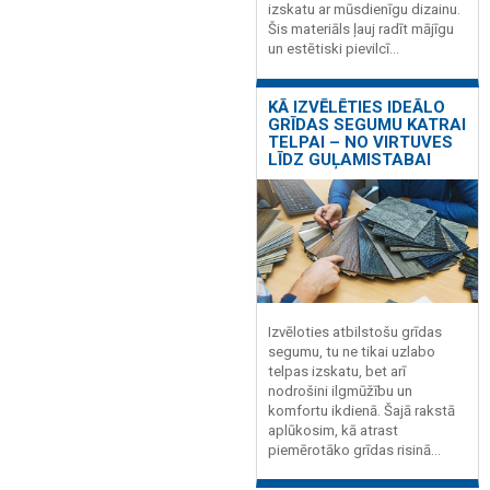
izskatu ar mūsdienīgu dizainu.
Šis materiāls ļauj radīt mājīgu
un estētiski pievilcī...
KĀ IZVĒLĒTIES IDEĀLO
GRĪDAS SEGUMU KATRAI
TELPAI – NO VIRTUVES
LĪDZ GUĻAMISTABAI
Izvēloties atbilstošu grīdas
segumu, tu ne tikai uzlabo
telpas izskatu, bet arī
nodrošini ilgmūžību un
komfortu ikdienā. Šajā rakstā
aplūkosim, kā atrast
piemērotāko grīdas risinā...