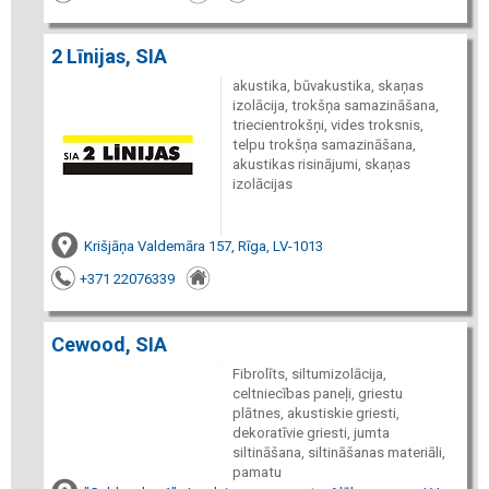
2 Līnijas, SIA
akustika, būvakustika, skaņas
izolācija, trokšņa samazināšana,
triecientrokšņi, vides troksnis,
telpu trokšņa samazināšana,
akustikas risinājumi, skaņas
izolācijas
Krišjāņa Valdemāra 157, Rīga, LV-1013
+371 22076339
Cewood, SIA
Fibrolīts, siltumizolācija,
celtniecības paneļi, griestu
plātnes, akustiskie griesti,
dekoratīvie griesti, jumta
siltināšana, siltināšanas materiāli,
pamatu