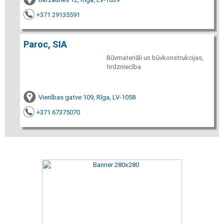
+371 29135591
Paroc, SIA
Būvmateriāli un būvkonstrukcijas,
tirdzniecība
Vienības gatve 109, Rīga, LV-1058
+371 67375070