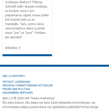
izolācijas darbos? Plānoju
dzīvoklī veikt skaņas izolāciju,
un korķim cena ir ļoti
pieņemama, tāpēc mana izvēle
krīt šobrīd tieši uz šo
materiālu. Taču, pirms veicu
remontdarbus vēlos uzzināt
visus "par" un "pret". Paldies
jau iepriekš!
Atbildes:
1
ABC.LV KONTAKTI
PIETEIKT UZŅĒMUMU
SĪKDATŅU IZMANTOŠANAS NOTEIKUMI
PRIVĀTUMA POLITIKA
SADARBĪBAS PARTNERI
ABC.LV © 2026 SIA "heise marketing".
Šīs datu bāzes, tās daļas vai datu bāzē iekļautās informācijas, vai
informācijas daļas pavairošana vai izplatīšana jebkādā formā stingri