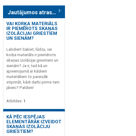
Jautājumos atrasts: 21
VAI KORĶA MATERIĀLS
IR PIEMĒROTS SKAŅAS
IZOLĀCIJAI GRIESTIEM
UN SIENĀM?
Labdien! Sakiet, lūdzu, vai
korķa materiāls ir piemērots
skaņas izolācijai griestiem un
sienām? Ja ir, tad kā un
apvienojumā ar kādiem
materiāliem to pareizāk
stiprināt, kādi darbi pirms tam
jāveic? Paldies!
Atbildes:
1
KĀ PĒC IESPĒJAS
ELEMENTĀRĀK IZVEIDOT
SKAŅAS IZOLĀCIJU
GRIESTIEM?