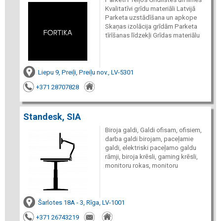
Kvalitatīvi grīdu materiāli Latvijā
Parketa uzstādīšana un apkope
Skaņas izolācija grīdām Parketa
tīrīšanas līdzekļi Grīdas materiālu
Liepu 9, Preiļi, Preiļu nov., LV-5301
+371 28707828
Standesk, SIA
Biroja galdi, Galdi ofisam, ofisiem,
darba galdi birojam, paceļamie
galdi, elektriski paceļamo galdu
rāmji, biroja krēsli, gaming krēsli,
monitoru rokas, monitoru
Šarlotes 18A - 3, Rīga, LV-1001
+371 26743219