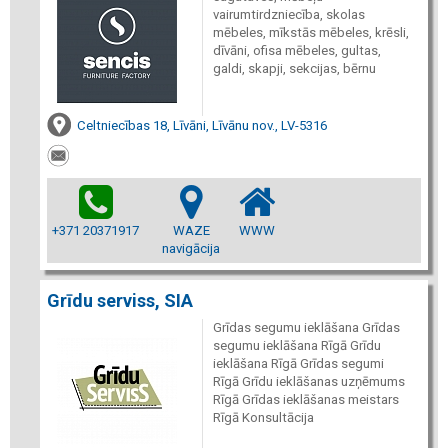
vairumtirdzniecība, skolas
mēbeles, mīkstās mēbeles, krēsli,
dīvāni, ofisa mēbeles, gultas,
galdi, skapji, sekcijas, bērnu
Celtniecības 18, Līvāni, Līvānu nov., LV-5316
+371 20371917
WAZE
WWW
navigācija
Grīdu serviss, SIA
Grīdas segumu ieklāšana Grīdas
segumu ieklāšana Rīgā Grīdu
ieklāšana Rīgā Grīdas segumi
Rīgā Grīdu ieklāšanas uzņēmums
Rīgā Grīdas ieklāšanas meistars
Rīgā Konsultācija