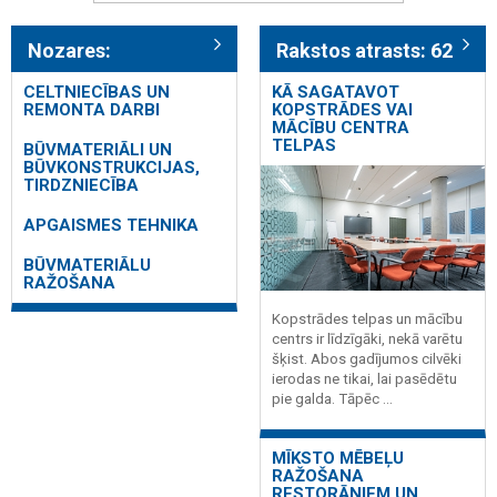
Nozares:
Rakstos atrasts: 62
CELTNIECĪBAS UN
KĀ SAGATAVOT
REMONTA DARBI
KOPSTRĀDES VAI
MĀCĪBU CENTRA
TELPAS
BŪVMATERIĀLI UN
BŪVKONSTRUKCIJAS,
TIRDZNIECĪBA
APGAISMES TEHNIKA
BŪVMATERIĀLU
RAŽOŠANA
Kopstrādes telpas un mācību
centrs ir līdzīgāki, nekā varētu
šķist. Abos gadījumos cilvēki
ierodas ne tikai, lai pasēdētu
pie galda. Tāpēc ...
MĪKSTO MĒBEĻU
RAŽOŠANA
RESTORĀNIEM UN