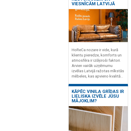
VIESNĪCĀM LATVIJĀ
HoReCa nozare ir vide, kurā
klientu pieredze, komforts un
atmosfēra ir izšķiroši faktori.
Arvien vairāk uzņēmumu
izvēlas Latvijā ražotas mīkstās
mēbeles, kas apvieno kvalitā...
KĀPĒC VINILA GRĪDAS IR
LIELISKA IZVĒLE JŪSU
MĀJOKLIM?