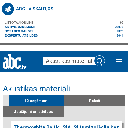
ABC.LV SKAITĻOS
LIETOTĀJI ONLINE
99
AKTĪVIE UZŅĒMUMI
28078
NOZARES RAKSTI
2373
EKSPERTU ATBILDES
3041
Toggle
naviga
Akustikas materiāli
12 uzņēmumi
Raksti
Jautājumi un atbildes
Thermowhite Baltic, SIA, Siltumizolācija bez