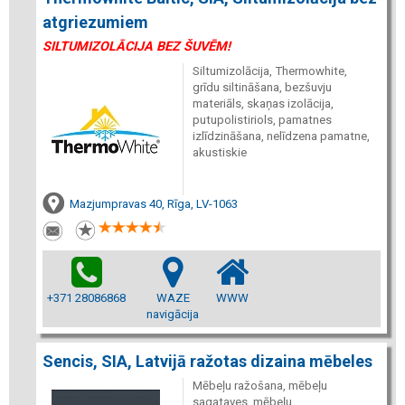
atgriezumiem
SILTUMIZOLĀCIJA BEZ ŠUVĒM!
Siltumizolācija, Thermowhite,
grīdu siltināšana, bezšuvju
materiāls, skaņas izolācija,
putupolistiriols, pamatnes
izlīdzināšana, nelīdzena pamatne,
akustiskie
Mazjumpravas 40, Rīga, LV-1063
+371 28086868
WAZE
WWW
navigācija
Sencis, SIA, Latvijā ražotas dizaina mēbeles
Mēbeļu ražošana, mēbeļu
sagataves, mēbeļu