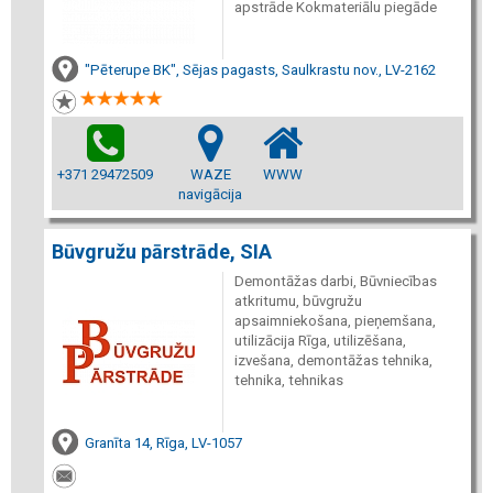
apstrāde Kokmateriālu piegāde
"Pēterupe BK", Sējas pagasts, Saulkrastu nov., LV-2162
+371 29472509
WAZE
WWW
navigācija
Būvgružu pārstrāde, SIA
Demontāžas darbi, Būvniecības
atkritumu, būvgružu
apsaimniekošana, pieņemšana,
utilizācija Rīga, utilizēšana,
izvešana, demontāžas tehnika,
tehnika, tehnikas
Granīta 14, Rīga, LV-1057