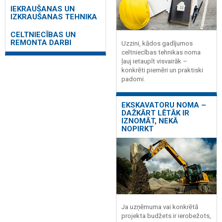
IEKRAUŠANAS UN
IZKRAUŠANAS TEHNIKA
CELTNIECĪBAS UN
REMONTA DARBI
Uzzini, kādos gadījumos
celtniecības tehnikas noma
ļauj ietaupīt visvairāk –
konkrēti piemēri un praktiski
padomi.
EKSKAVATORU NOMA –
DAŽKĀRT LĒTĀK IR
IZNOMĀT, NEKĀ
NOPIRKT
Ja uzņēmuma vai konkrētā
projekta budžets ir ierobežots,