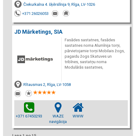
Čiekurkalna 4. šķērslīnija 9, Rīga, LV-1026
+371 26026053
JD Mārketings, SIA
Fasādes sastatnes, fasādes
sastatnes noma Alumīnija torņi,
pārvietojamie torņi Mobilais žogs,
pagaidu žogs Skatuves un
tribīnes, sastatņu noma
Modulārās sastatnes,
Rītausmas 2, Rīga, LV-1058
+371 67450293
WAZE
WWW
navigācija
Lapa 1 no 15