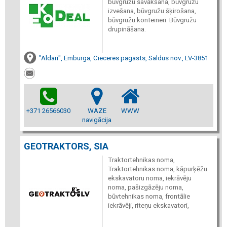
būvgružu savākšana, būvgružu
izvešana, būvgružu šķirošana,
būvgružu konteineri. Būvgružu
drupināšana.
"Aldari", Emburga, Cieceres pagasts, Saldus nov., LV-3851
+371 26566030
WAZE
WWW
navigācija
GEOTRAKTORS, SIA
Traktortehnikas noma,
Traktortehnikas noma, kāpurķēžu
ekskavatoru noma, iekrāvēju
noma, pašizgāzēju noma,
būvtehnikas noma, frontālie
iekrāvēji, riteņu ekskavatori,