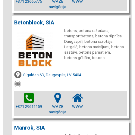
+371 23665775
WAZE
WWW
navigācija
Betonblock, SIA
betons, betona ražošana,
transportbetons, betona rūpnīca
Daugavpilī, betona ražotājs
Latgalē, betona maisījumi, betona
sastāvi, betons pamatiem,
betons grīdām, betons
Siguldas 6D, Daugavpils, LV-5404
+371 29611159
WAZE
WWW
navigācija
Manrok, SIA