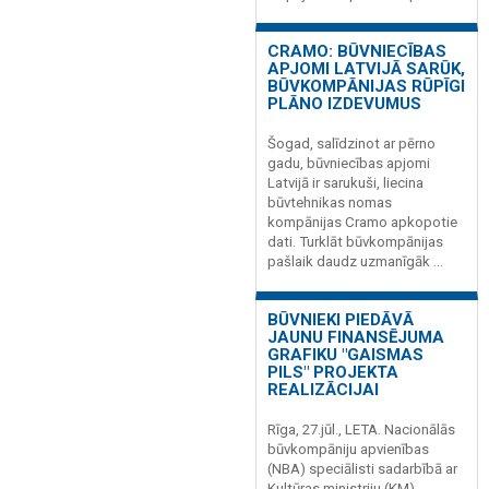
CRAMO: BŪVNIECĪBAS
APJOMI LATVIJĀ SARŪK,
BŪVKOMPĀNIJAS RŪPĪGI
PLĀNO IZDEVUMUS
Šogad, salīdzinot ar pērno
gadu, būvniecības apjomi
Latvijā ir sarukuši, liecina
būvtehnikas nomas
kompānijas Cramo apkopotie
dati. Turklāt būvkompānijas
pašlaik daudz uzmanīgāk ...
BŪVNIEKI PIEDĀVĀ
JAUNU FINANSĒJUMA
GRAFIKU "GAISMAS
PILS" PROJEKTA
REALIZĀCIJAI
Rīga, 27.jūl., LETA. Nacionālās
būvkompāniju apvienības
(NBA) speciālisti sadarbībā ar
Kultūras ministriju (KM)