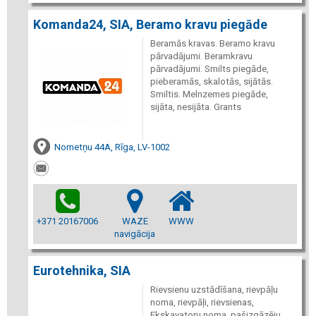
Komanda24, SIA, Beramo kravu piegāde
Beramās kravas. Beramo kravu
pārvadājumi. Beramkravu
pārvadājumi. Smilts piegāde,
pieberamās, skalotās, sijātās.
Smiltis. Melnzemes piegāde,
sijāta, nesijāta. Grants
Nometņu 44A, Rīga, LV-1002
+371 20167006
WAZE
WWW
navigācija
Eurotehnika, SIA
Rievsienu uzstādīšana, rievpāļu
noma, rievpāļi, rievsienas,
Ekskavatoru noma, pašizgāzēju