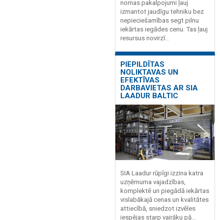
nomas pakalpojumi ļauj
izmantot jaudīgu tehniku bez
nepieciešamības segt pilnu
iekārtas iegādes cenu. Tas ļauj
resursus novirzī...
PIEPILDĪTAS
NOLIKTAVAS UN
EFEKTĪVAS
DARBAVIETAS AR SIA
LAADUR BALTIC
SIA Laadur rūpīgi izzina katra
uzņēmuma vajadzības,
komplektē un piegādā iekārtas
vislabākajā cenas un kvalitātes
attiecībā, sniedzot izvēles
iespējas starp vairāku pā...