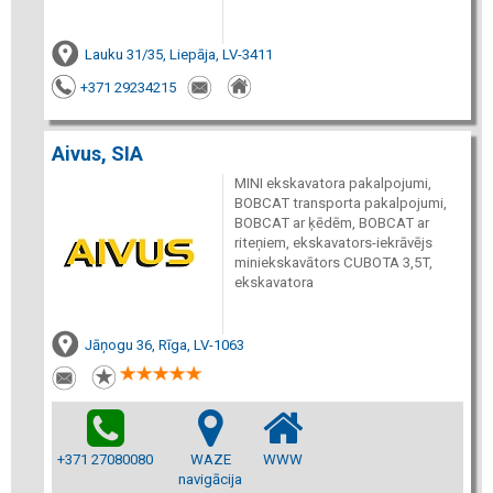
Lauku 31/35, Liepāja, LV-3411
+371 29234215
Aivus, SIA
MINI ekskavatora pakalpojumi,
BOBCAT transporta pakalpojumi,
BOBCAT ar ķēdēm, BOBCAT ar
riteņiem, ekskavators-iekrāvējs
miniekskavātors CUBOTA 3,5T,
ekskavatora
Jāņogu 36, Rīga, LV-1063
+371 27080080
WAZE
WWW
navigācija