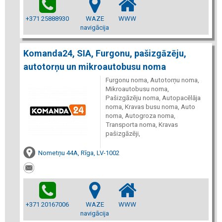
+371 25888930
WAZE
WWW
navigācija
Komanda24, SIA, Furgonu, pašizgāzēju,
autotorņu un mikroautobusu noma
Furgonu noma, Autotorņu noma,
Mikroautobusu noma,
Pašizgāzēju noma, Autopacēlāja
noma, Kravas busu noma, Auto
noma, Autogroza noma,
Transporta noma, Kravas
pašizgāzēji,
Nometņu 44A, Rīga, LV-1002
+371 20167006
WAZE
WWW
navigācija