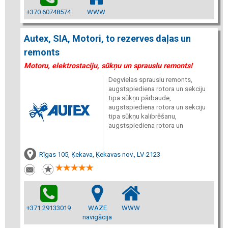
+370 60748574
WWW
Autex, SIA, Motori, to rezerves daļas un
remonts
Motoru, elektrostaciju, sūkņu un sprauslu remonts!
Degvielas sprauslu remonts,
augstspiediena rotora un sekciju
tipa sūkņu pārbaude,
augstspiediena rotora un sekciju
tipa sūkņu kalibrēšanu,
augstspiediena rotora un
Rīgas 105, Ķekava, Ķekavas nov., LV-2123
+371 29133019
WAZE
WWW
navigācija