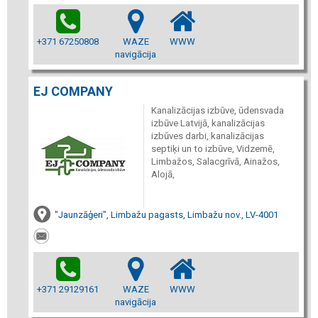
+371 67250808
WAZE
WWW
navigācija
EJ COMPANY
Kanalizācijas izbūve, ūdensvada
izbūve Latvijā, kanalizācijas
izbūves darbi, kanalizācijas
septiķi un to izbūve, Vidzemē,
Limbažos, Salacgrīvā, Ainažos,
Alojā,
"Jaunzāģeri", Limbažu pagasts, Limbažu nov., LV-4001
+371 29129161
WAZE
WWW
navigācija