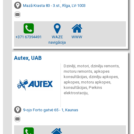
Mazā Krasta 83 - 3.st., Rīga, LV-1003
+371 67394491
WAZE
WWW
navigācija
Autex, UAB
Dzinēji, motori, dzinēju remonts,
motoru remonts, apkopes
konsultācijas, dzinēju apkopes,
apkopes, motoru apkopes,
konsultācijas, Perkins
elektrostaciju,
9-ojo Forto gatvė 65 - 1, Kaunas