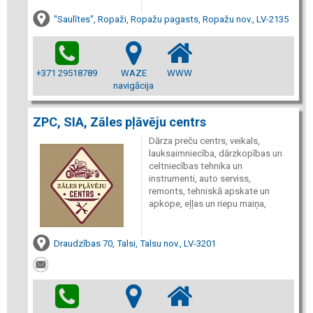
"Saulītes", Ropaži, Ropažu pagasts, Ropažu nov., LV-2135
+371 29518789
WAZE
WWW
navigācija
ZPC, SIA, Zāles pļāvēju centrs
Dārza preču centrs, veikals,
lauksaimniecība, dārzkopības un
celtniecības tehnika un
instrumenti, auto serviss,
remonts, tehniskā apskate un
apkope, eļļas un riepu maiņa,
Draudzības 70, Talsi, Talsu nov., LV-3201