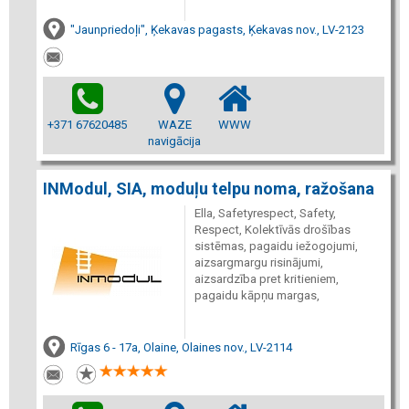
"Jaunpriedoļi", Ķekavas pagasts, Ķekavas nov., LV-2123
+371 67620485
WAZE
WWW
navigācija
INModul, SIA, moduļu telpu noma, ražošana
Ella, Safetyrespect, Safety,
Respect, Kolektīvās drošības
sistēmas, pagaidu iežogojumi,
aizsargmargu risinājumi,
aizsardzība pret kritieniem,
pagaidu kāpņu margas,
Rīgas 6 - 17a, Olaine, Olaines nov., LV-2114