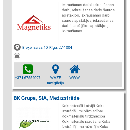
Iekraušanas darbi, izkraušanas
darbi, iekraušanas darbi šauros
apstākļos, izkraušanas darbi
šauros apstākļos, iekraušanas
darbi sarežģītos apstākļos,
izkraušanas
Bieķensalas 10, Rīga, LV-1004
+371 67554097
WAZE
WWW
navigācija
BK Grupa, SIA, Mežizstrāde
Kokmateriāli Latvijā Koka
izstrādājumi būvniecībai
Kokmateriālu tirdzniecība
Kokmateriālu ražošana Koka
izstrādājumu ražotājs Koka