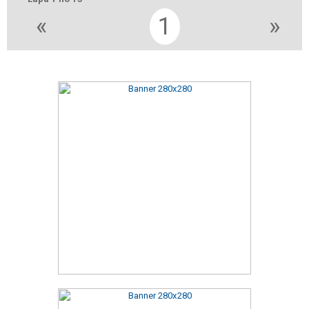
«
1
»