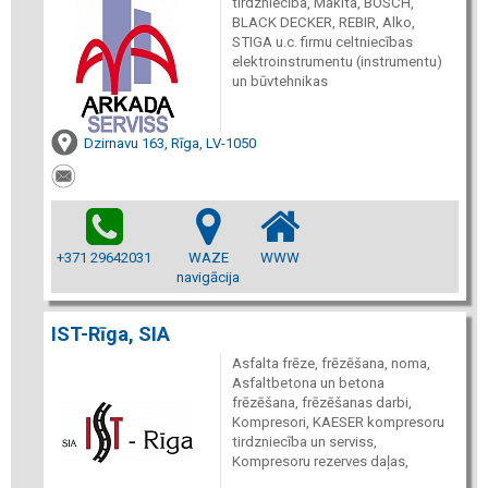
tirdzniecība, Makita, BOSCH,
BLACK DECKER, REBIR, Alko,
STIGA u.c. firmu celtniecības
elektroinstrumentu (instrumentu)
un būvtehnikas
Dzirnavu 163, Rīga, LV-1050
+371 29642031
WAZE
WWW
navigācija
IST-Rīga, SIA
Asfalta frēze, frēzēšana, noma,
Asfaltbetona un betona
frēzēšana, frēzēšanas darbi,
Kompresori, KAESER kompresoru
tirdzniecība un serviss,
Kompresoru rezerves daļas,