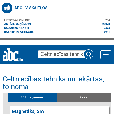
ABC.LV SKAITĻOS
LIETOTĀJI ONLINE
254
AKTĪVIE UZŅĒMUMI
28078
NOZARES RAKSTI
2373
EKSPERTU ATBILDES
3041
Toggle
naviga
Celtniecības tehnika un iekārtas,
to noma
358 uzņēmumi
Raksti
Magnetiks, SIA