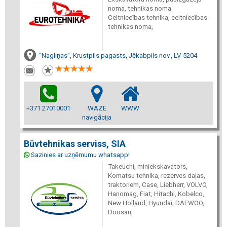
noma, tehnikas noma.
Celtniecības tehnika, celtniecības
tehnikas noma,
"Nagliņas", Krustpils pagasts, Jēkabpils nov., LV-5204
+371 27010001
WAZE
WWW
navigācija
Būvtehnikas serviss, SIA
Sazinies ar uzņēmumu whatsapp!
Takeuchi, miniekskavators,
Komatsu tehnika, rezerves daļas,
traktoriem, Case, Liebherr, VOLVO,
Hanomag, Fiat, Hitachi, Kobelco,
New Holland, Hyundai, DAEWOO,
Doosan,