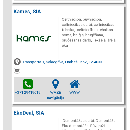
Kames, SIA
Celtniecība, būvniecība,
celtniecības darbi, celtniecības
tehnika, celtniecības tehnikas
noma, bruģis, bruģēšana,
bruģēšanas darbi, iekšējā, ārējā
ēku
Transporta 1, Salacgrīva, Limbažu nov., LV-4033
+371 29419619
WAZE
WWW
navigācija
EkoDeal, SIA
Demontāžas darbi. Demontāža.
Ēku demontāža. Būvgruži,