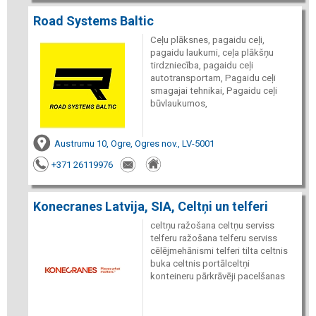
Road Systems Baltic
Ceļu plāksnes, pagaidu ceļi,
pagaidu laukumi, ceļa plākšņu
tirdzniecība, pagaidu ceļi
autotransportam, Pagaidu ceļi
smagajai tehnikai, Pagaidu ceļi
būvlaukumos,
Austrumu 10, Ogre, Ogres nov., LV-5001
+371 26119976
Konecranes Latvija, SIA, Celtņi un telferi
celtņu ražošana celtņu serviss
telferu ražošana telferu serviss
cēlējmehānismi telferi tilta celtnis
buka celtnis portālceltņi
konteineru pārkrāvēji pacelšanas