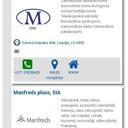
Celtniecības tehnikas noma
Autoceltnis noma Autogroza
noma Pacēlājs noma
Teleskopiskie iekrāvēji
Būvniecības aprīkojums
Demontāžas darbi Celtniecības
pakalpojumi
Oskara Kalpaka 40A, Liepāja, LV-3405
+371 29293605
WAZE
WWW
navigācija
Manfreds pluss, SIA
Velosipēdi, riteņi, bērnu,
pieaugušo, pusaudžu velosipēdi,
meiteņu, zēnu velosipēdi, bērnu
ratiņi, rati Liepājā, Latvijā,
Kurzemē, motorzāģi, zāles pļāvēji,
Piekabes,