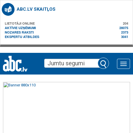
ABC.LV SKAITĻOS
LIETOTĀJI ONLINE
204
AKTĪVIE UZŅĒMUMI
28075
NOZARES RAKSTI
2373
EKSPERTU ATBILDES
3041
Toggle
naviga