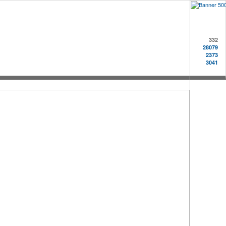
332
28079
2373
3041