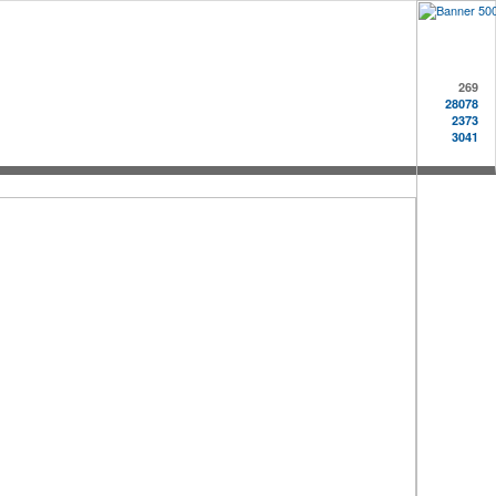
269
28078
2373
3041