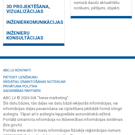
numurā daudz aktualitāšu:
3D PROJEKTĒŠANA,
notikumi, pētījumi, objekti.
VIZUALIZĀCIJAS
INŽENIERKOMUNIKĀCIJAS
INŽENIERU
KONSULTĀCIJAS
ABC.LV KONTAKTI
PIETEIKT UZŅĒMUMU
SĪKDATŅU IZMANTOŠANAS NOTEIKUMI
PRIVĀTUMA POLITIKA
SADARBĪBAS PARTNERI
ABC.LV © 2026 SIA "heise marketing".
Šīs datu bāzes, tās daļas vai datu bāzē iekļautās informācijas, vai
informācijas daļas pavairošana vai izplatīšana jebkādā formā stingri
aizliegta. Tāpat arī ir aizliegta lejupielāde automātiskā režīmā.
Portālā izmantota informācija no Būvniecības informācijas sistēmas
(bis.gov.lv).
Portāla www.abc.lv masu informācijas līdzekļa reģistrācijas numurs: