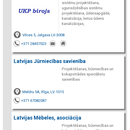
sistēmu projektēšana,
ugunsdzēsības sistēmu
projektēšana, ūdensapgāde,
kanalizācija, lietus ūdens
kanalizācijas,
Vilces 5, Jelgava LV-3008
+371 28457023
Latvijas Jūrniecības savienība
Projektēšanas, būvniecības un
kokapstrādes speciālistu
savienības
Meldru 5A, Rīga, LV-1015
+371 67082087
Latvijas Mēbeles, asociācija
Projektēšanas, būvniecības un