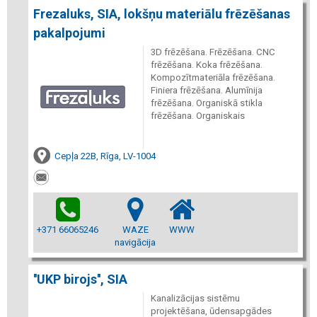
Frezaluks, SIA, lokšņu materiālu frēzēšanas
pakalpojumi
3D frēzēšana. Frēzēšana. CNC
frēzēšana. Koka frēzēšana.
Kompozītmateriāla frēzēšana.
Finiera frēzēšana. Alumīnija
frēzēšana. Organiskā stikla
frēzēšana. Organiskais
Cepļa 22B, Rīga, LV-1004
+371 66065246
WAZE
WWW
navigācija
''UKP birojs'', SIA
Kanalizācijas sistēmu
projektēšana, ūdensapgādes