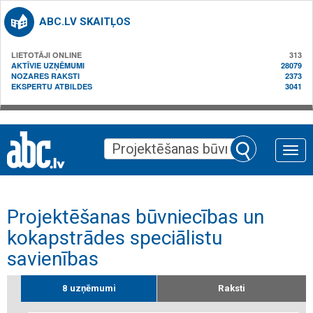
ABC.LV SKAITĻOS
LIETOTĀJI ONLINE
313
AKTĪVIE UZŅĒMUMI
28079
NOZARES RAKSTI
2373
EKSPERTU ATBILDES
3041
Toggle
naviga
Projektēšanas būvniecības un
kokapstrādes speciālistu
savienības
8 uzņēmumi
Raksti