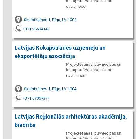
kokapstrādes speciālistu
savienības
Skaistkalnes 1, Rīga, LV-1004
+371 26594141
Latvijas Kokapstrādes uzņēmēju un
eksportētāju asociācija
Projektēšanas, būvniecības un
kokapstrādes speciālistu
savienības
Skaistkalnes 1, Rīga, LV-1004
+371 67067371
Latvijas Reģionālās arhitektūras akadēmija,
biedrība
Projektēšanas, būvniecības un
kokapstrādes speciālistu