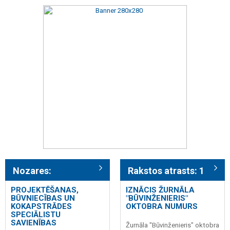
Nozares:
Rakstos atrasts: 1
PROJEKTĒŠANAS,
IZNĀCIS ŽURNĀLA
BŪVNIECĪBAS UN
"BŪVINŽENIERIS"
KOKAPSTRĀDES
OKTOBRA NUMURS
SPECIĀLISTU
SAVIENĪBAS
Žurnāla "Būvinženieris" oktobra