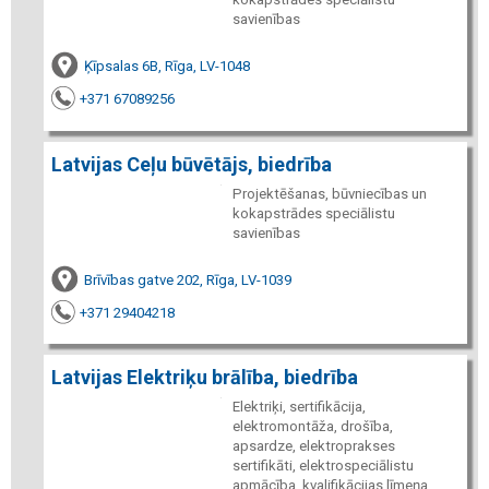
savienības
Ķīpsalas 6B, Rīga, LV-1048
+371 67089256
Latvijas Ceļu būvētājs, biedrība
Projektēšanas, būvniecības un
kokapstrādes speciālistu
savienības
Brīvības gatve 202, Rīga, LV-1039
+371 29404218
Latvijas Elektriķu brālība, biedrība
Elektriķi, sertifikācija,
elektromontāža, drošība,
apsardze, elektroprakses
sertifikāti, elektrospeciālistu
apmācība, kvalifikācijas līmeņa