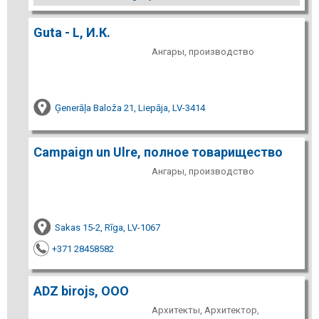
Guta - L, И.К.
Ангары, производство
Ģenerāļa Baloža 21, Liepāja, LV-3414
Campaign un Ulre, полное товарищество
Ангары, производство
Sakas 15-2, Rīga, LV-1067
+371 28458582
ADZ birojs, ООО
Архитекты, Архитектор,