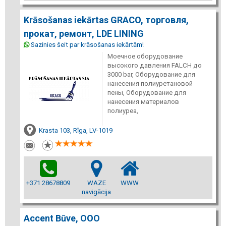
Krāsošanas iekārtas GRACO, торговля,
прокат, ремонт, LDE LINING
Sazinies šeit par krāsošanas iekārtām!
Моечное оборудование
высокого давления FALCH до
3000 bar, Оборудование для
нанесения полиуретановой
пены, Оборудование для
нанесения материалов
полиуреа,
Krasta 103, Rīga, LV-1019
+371 28678809
WAZE
WWW
navigācija
Accent Būve, ООО