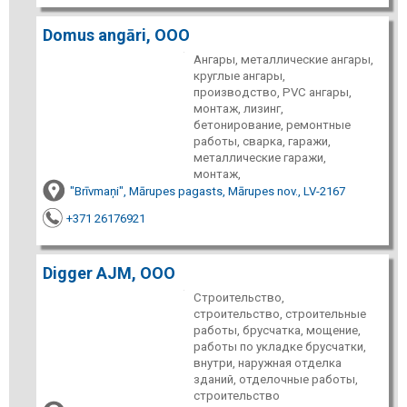
Domus angāri, ООО
Ангары, металлические ангары,
круглые ангары,
производство, PVC ангары,
монтаж, лизинг,
бетонирование, ремонтные
работы, сварка, гаражи,
металлические гаражи,
монтаж,
"Brīvmaņi", Mārupes pagasts, Mārupes nov., LV-2167
+371 26176921
Digger AJM, ООО
Строительство,
строительство, строительные
работы, брусчатка, мощение,
работы по укладке брусчатки,
внутри, наружная отделка
зданий, отделочные работы,
строительство