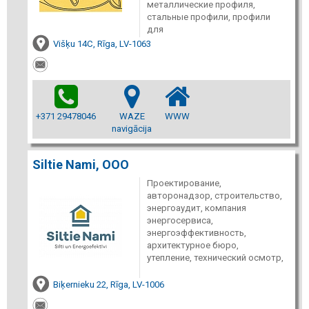
металлические профиля,
стальные профили, профили
для
Višķu 14C, Rīga, LV-1063
+371 29478046
WAZE
WWW
navigācija
Siltie Nami, ООО
Проектирование,
авторонадзор, строительство,
энергоаудит, компания
энергосервиса,
энергоэффективность,
архитектурное бюро,
утепление, технический осмотр,
Biķernieku 22, Rīga, LV-1006