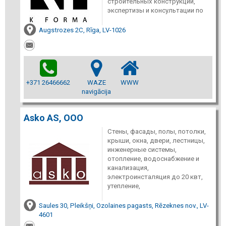
строительных конструкций,
экспертизы и консультации по
Augstrozes 2C, Rīga, LV-1026
+371 26466662
WAZE
WWW
navigācija
Asko AS, ООО
Стены, фасады, полы, потолки,
крыши, окна, двери, лестницы,
инженерные системы,
отопление, водоснабжение и
канализация,
электроинсталяция до 20 квт,
утепление,
Saules 30, Pleikšņi, Ozolaines pagasts, Rēzeknes nov., LV-
4601