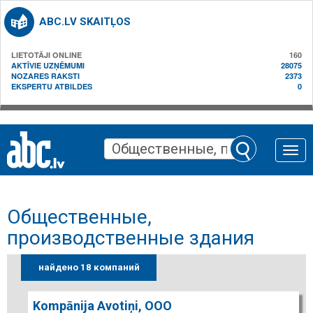
ABC.LV SKAITĻOS
LIETOTĀJI ONLINE
160
AKTĪVIE UZŅĒMUMI
28075
NOZARES RAKSTI
2373
EKSPERTU ATBILDES
0
Toggle
naviga
Общественные,
производственные здания
найдено 18 компаний
Kompānija Avotiņi, ООО