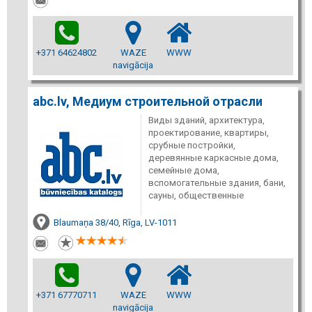
+371 64624802
WAZE
WWW
navigācija
abc.lv, Медиум строительной отрасли
Виды зданий, архитектура,
проектирование, квартиры,
срубные постройки,
деревянные каркасные дома,
семейные дома,
вспомогательные здания, бани,
сауны, общественные
Blaumaņa 38/40, Rīga, LV-1011
+371 67770711
WAZE
WWW
navigācija