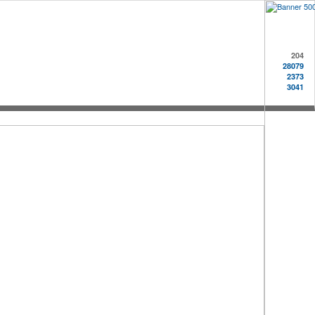
204
28079
2373
3041