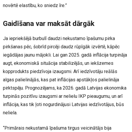
novērtē elastību, ko sniedz īre.”
Gaidīšana var maksāt dārgāk
Ja iepriekšējā burbulī daudzi nekustamo īpašumu pirka
pirkšanas pēc, šobrīd pircēji daudz rūpīgāk izvērtē, kāpēc
iegādājas jaunu mājokli. Lai gan 2025. gadā inflācija turpināja
augt, ekonomiskā situācija stabilizējās, un iekšzemes
kopprodukts piedzīvoja izaugsmi. Arī iedzīvotāju reālās
algas palielinājās, kas pat inflācijas apstākļos palielināja
pirktspēju. Prognozējams, ka 2026. gadā Latvijas ekonomika
turpinās pozitīvu izaugsmi ar nelielu IKP pieaugumu, un arī
inflācija, kas tik ļoti nogurdinājusi Latvijas iedzīvotājus, būs
neliela.
“Primārais nekustamā īpašuma tirgus veicinātājs bija