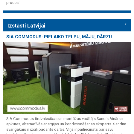
procesi.
Izstāsti Latvijai
SIA COMMODUS: PIELAIKO TELPU, MĀJU, DĀRZU
SIA Commodus tirdzniecības un montāžas vadītājs Sandis Ainārs ir
apkures, alternatīvās enerģijas un kondicionēšanas eksperts. Sandim
svarīgākais ir izcili padarīts darbs. Viņš ir pārliecināts par savu