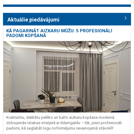
Aktuālie piedāvājumi
KĀ PAGARINĀT AIZKARU MŪŽU: 5 PROFESIONĀLI
PADOMI KOPŠANĀ
Kvalitatīvu, delikātu pelēko un balto aizkaru kopšana modernā
dzīvojamās istabas interjerā ar ēdamgaldu – lūk, pieci profesionāli
padomi, kā saglabāt logu noformējumu nevainojamā stāvoklī!