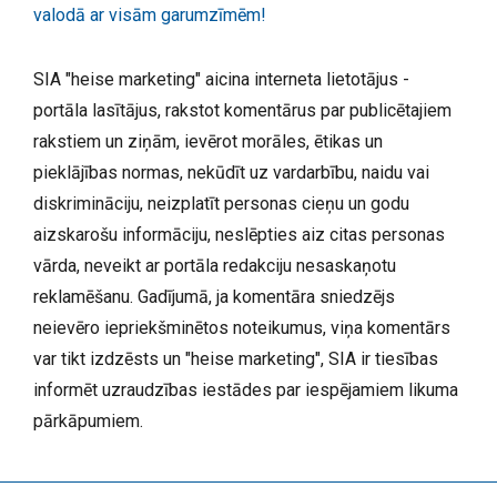
valodā ar visām garumzīmēm!
SIA "heise marketing" aicina interneta lietotājus -
portāla lasītājus, rakstot komentārus par publicētajiem
rakstiem un ziņām, ievērot morāles, ētikas un
pieklājības normas, nekūdīt uz vardarbību, naidu vai
diskrimināciju, neizplatīt personas cieņu un godu
aizskarošu informāciju, neslēpties aiz citas personas
vārda, neveikt ar portāla redakciju nesaskaņotu
reklamēšanu. Gadījumā, ja komentāra sniedzējs
neievēro iepriekšminētos noteikumus, viņa komentārs
var tikt izdzēsts un "heise marketing", SIA ir tiesības
informēt uzraudzības iestādes par iespējamiem likuma
pārkāpumiem.