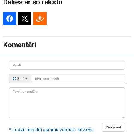
Dalies ar šo rakstu
Komentāri
Vārds
Drošības
3 + 1
=
kods:
Tavs
komentārs:
Pievienot
* Lūdzu aizpildi summu vārdiski latviešu