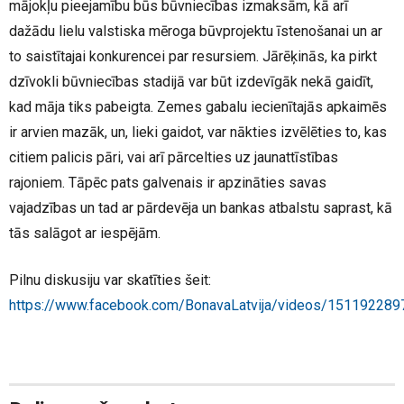
mājokļu pieejamību būs būvniecības izmaksām, kā arī
dažādu lielu valstiska mēroga būvprojektu īstenošanai un ar
to saistītajai konkurencei par resursiem. Jārēķinās, ka pirkt
dzīvokli būvniecības stadijā var būt izdevīgāk nekā gaidīt,
kad māja tiks pabeigta. Zemes gabalu iecienītajās apkaimēs
ir arvien mazāk, un, lieki gaidot, var nākties izvēlēties to, kas
citiem palicis pāri, vai arī pārcelties uz jaunattīstības
rajoniem. Tāpēc pats galvenais ir apzināties savas
vajadzības un tad ar pārdevēja un bankas atbalstu saprast, kā
tās salāgot ar iespējām.
Pilnu diskusiju var skatīties šeit:
https://www.facebook.com/BonavaLatvija/videos/15119228