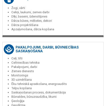
Žogi, vārti
Celiņi, laukumi, zemes darbi
Dīķi, baseini, ūdenstilpnes
Dārza būves, mēbeles, dekori
Dārza projektēšana
Apzaļumošana, dārza kopšana
PAKALPOJUMI, DARBI, BŪVNIECĪBAS
SASKAŅOŠANA
Ceļi, tilti
Celtniecības tehnika
Pakalpojumi, darbi
Zemes dienests
Monitorings
3D uzmērīšana
Ēku tehniskā apsekošana, energoaudits
Telpu kopšana
Saskaņošanas process, dokumentācija
Būvvaldes, būvuzraudzība, likumi
Ģeoloģija
Ģeodēzija