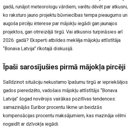
gadā, runājot meteorologu vārdiem, varētu dēvēt par atkusni,
ko raksturo jauno projektu būvniecības tempa pieaugums un
augoša pircēju interese par mājokļu iegādi gan jaunajos
projektos, gan otrreizējā tirgū. Vai atkusnis turpināsies arī
2026. gadā? Eksperti atbildes meklēja mājokļu attīstītāja
“Bonava Latvija” rīkotajā diskusijā.
Īpaši sarosījušies pirmā mājokļa pircēji
Salīdzinot situāciju nekustamo īpašumu tirgū ar iepriekšējos
gados pieredzēto, vadošais mājokļu attīstītājs “Bonava
Latvija” šogad novērojis vairākas pozitīvas tendences:
samazinājās Euribor procentu likme un beidzās
kompensācijas procentu maksājumiem, kas mazināja vēlmi
nogaidīt ar dzīvokļa iegādi.