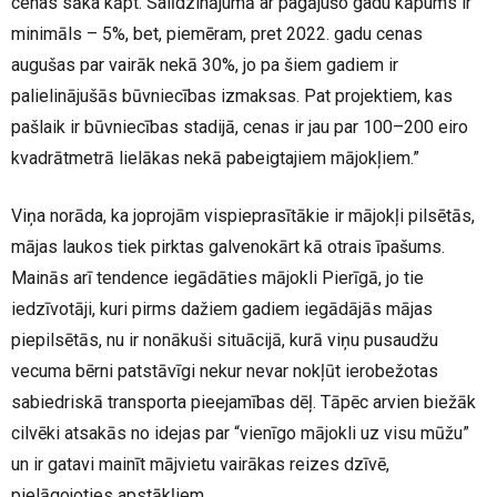
cenas sāka kāpt. Salīdzinājumā ar pagājušo gadu kāpums ir
minimāls – 5%, bet, piemēram, pret 2022. gadu cenas
augušas par vairāk nekā 30%, jo pa šiem gadiem ir
palielinājušās būvniecības izmaksas. Pat projektiem, kas
pašlaik ir būvniecības stadijā, cenas ir jau par 100–200 eiro
kvadrātmetrā lielākas nekā pabeigtajiem mājokļiem.”
Viņa norāda, ka joprojām vispieprasītākie ir mājokļi pilsētās,
mājas laukos tiek pirktas galvenokārt kā otrais īpašums.
Mainās arī tendence iegādāties mājokli Pierīgā, jo tie
iedzīvotāji, kuri pirms dažiem gadiem iegādājās mājas
piepilsētās, nu ir nonākuši situācijā, kurā viņu pusaudžu
vecuma bērni patstāvīgi nekur nevar nokļūt ierobežotas
sabiedriskā transporta pieejamības dēļ. Tāpēc arvien biežāk
cilvēki atsakās no idejas par “vienīgo mājokli uz visu mūžu”
un ir gatavi mainīt mājvietu vairākas reizes dzīvē,
pielāgojoties apstākļiem.