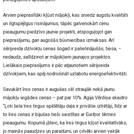
Arvien pieprasītāki kļūst mājokļi, kas sniedz augstu kvalitāti
un ilgtspējīgus risinājumus, tāpēc galvenokārt cenu
pieaugumu piedzīvo jaunie projekti, atspoguļojot gan
pieprasījumu, gan augošās būvniecības izmaksas. Arī
sērijveida dzīvokļu cenas šogad ir palielinājušās, tiesa, –
nedaudz, salīdzinot ar mājokļiem jaunajos projektos.
Lielākais pieprasījums ir pēc atjaunotiem sērijveida
dzīvokļiem, kas spēj nodrošināt uzlabotu energoefektivitāti.
Savukārt īres cenas ir augušas vēl straujāk nekā jaunu
mājokļu iegādes cenas – pat par 10%. Agija Vērdiņa skaidro:
“Ļoti liela īres tirgus spēlētāju daļa ir privātie izīrētāji, līdz ar
to īres cenas ir bijušas tieši saistītas ar Euribor likmes
pieaugumu. Kopumā jāteic, ka īres tirgus kļūst kvalitatīvāks,
jo mainās paaudzes un paradumi, un cilvēki arvien vairāk