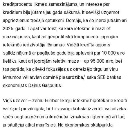
kredītprocentu likmes samazinājums, un interese par
kredītiem bija jūtama jau gada sākumā, it sevišķi uzņemot
apgriezienus trešajā ceturksnī. Domāju, ka šo inerci jutīsim arī
2026. gadā. Tāpat var teikt, ka kara ietekme ir mazliet
mazinājusies, kaut arī ģeopolitiskā komponente joprojām
ietekmēs iedzīvotāju lēmumus. Vidējā kredīta apjoms
salīdzinājumā ar pagājušo gadu bija aptuveni par 10 000 eiro
lielāks, kaut arī joprojām relatīvi mazs – ap 95 000 eiro, bet
tas parāda, ka cilvēki fokusējas uz otrreizējo tirgu un viņu
lēmumos vēl arvien dominē piesardzība,” saka SEB bankas
ekonomists Dainis Gašpuitis.
Viņš uzsver – zemu Euribor likmju ietekmē hipotekārie kredīti
var šķist pievilcīgāki, bet ir svarīgi kritiski izvērtēt, vai cilvēks
spēs segt aizņēmuma ikmēneša izmaksas ilgtermiņā arī tad,
ja situācija atkal mainīsies. No ekonomikas skatpunkta