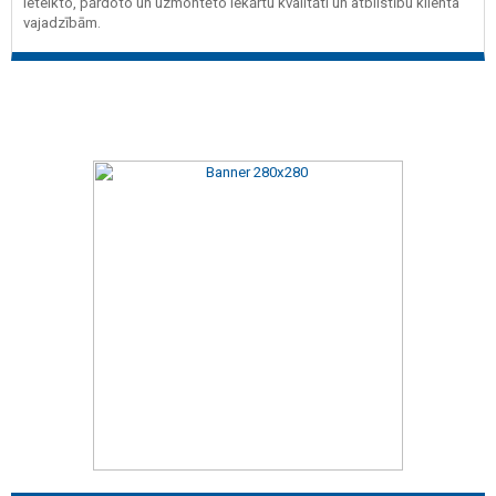
ieteikto, pārdoto un uzmontēto iekārtu kvalitāti un atbilstību klienta
vajadzībām.