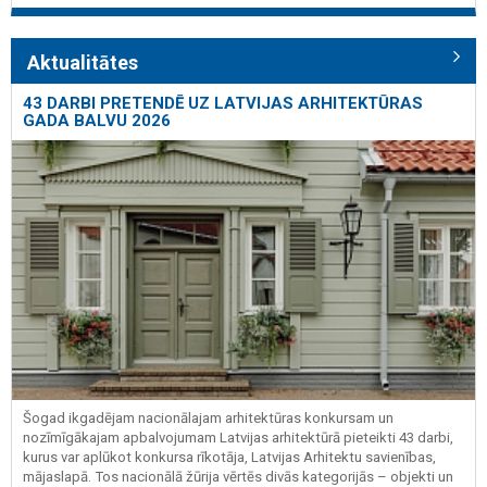
Aktualitātes
43 DARBI PRETENDĒ UZ LATVIJAS ARHITEKTŪRAS
GADA BALVU 2026
Šogad ikgadējam nacionālajam arhitektūras konkursam un
nozīmīgākajam apbalvojumam Latvijas arhitektūrā pieteikti 43 darbi,
kurus var aplūkot konkursa rīkotāja, Latvijas Arhitektu savienības,
mājaslapā. Tos nacionālā žūrija vērtēs divās kategorijās – objekti un