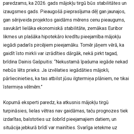
paredzams, ka 2026. gads mājokļu tirgū būs stabilitātes un
izaugsmes gads. Pieaugošā pieprasījuma dēļ gan jaunajos,
gan sērijveida projektos gaidāms mērens cenu pieaugums,
savukārt lielāka ekonomiskā stabilitāte, zemākas Euribor
likmes un plašāka hipotekāro kredītu pieejamība mājokļu
iegādi padarīs pircējiem pieejamāku. Tomēr jāņem vērā, ka
gaidīt īsto mirkli var izrādīties dārgāk, nekā pirkt tagad,
brīdina Dainis Gašpuitis: “Nekustamā īpašuma iegāde nekad
nebūs lēts prieks. Ja izvēlaties iegādāties mājokli,
pārliecinieties, ka tas atbilst jūsu ilgtermiņa plāniem, ne tikai
īstermiņa vēlmēm.”
Kopumā eksperti paredz, ka atkusnis mājokļu tirgū
turpināsies, lielas vētras nav gaidāmas, taču prognozes tiek
izdarītas, balstoties uz šobrīd pieejamajiem datiem, un
situācija jebkurā brīdī var mainīties. Svarīga ietekme uz