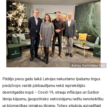
Autors: Publicitātes foto
Pēdējo piecu gadu laikā Latvijas nekustamo īpašumu tirgus
piedzīvojis vairāk pārbaudījumu nekā iepriekšējās
desmitgadēs kopā – Covid-19, strauju inflācijas un Euribor
likmju kāpumu, ģeopolitisko satricinājumu radītu nenoteiktību
un būvniecības izmaksu lēcienu. Toties situāciju aizvadītajā