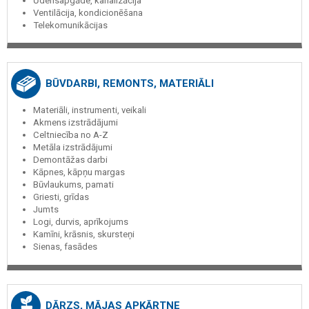
Ūdensapgāde, kanalizācija
Ventilācija, kondicionēšana
Telekomunikācijas
BŪVDARBI, REMONTS, MATERIĀLI
Materiāli, instrumenti, veikali
Akmens izstrādājumi
Celtniecība no A-Z
Metāla izstrādājumi
Demontāžas darbi
Kāpnes, kāpņu margas
Būvlaukums, pamati
Griesti, grīdas
Jumts
Logi, durvis, aprīkojums
Kamīni, krāsnis, skursteņi
Sienas, fasādes
DĀRZS, MĀJAS APKĀRTNE