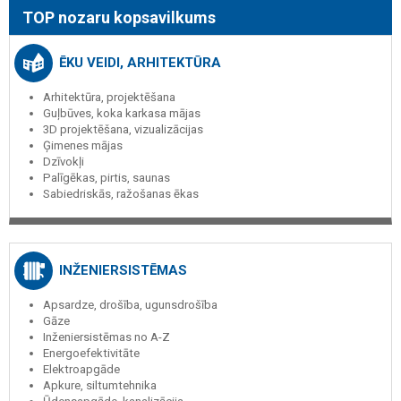
TOP nozaru kopsavilkums
ĒKU VEIDI, ARHITEKTŪRA
Arhitektūra, projektēšana
Guļbūves, koka karkasa mājas
3D projektēšana, vizualizācijas
Ģimenes mājas
Dzīvokļi
Palīgēkas, pirtis, saunas
Sabiedriskās, ražošanas ēkas
INŽENIERSISTĒMAS
Apsardze, drošība, ugunsdrošība
Gāze
Inženiersistēmas no A-Z
Energoefektivitāte
Elektroapgāde
Apkure, siltumtehnika