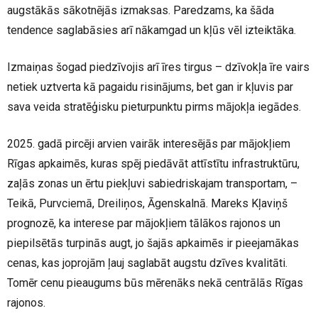
augstākās sākotnējās izmaksas. Paredzams, ka šāda
tendence saglabāsies arī nākamgad un kļūs vēl izteiktāka.
Izmaiņas šogad piedzīvojis arī īres tirgus – dzīvokļa īre vairs
netiek uztverta kā pagaidu risinājums, bet gan ir kļuvis par
sava veida stratēģisku pieturpunktu pirms mājokļa iegādes.
2025. gadā pircēji arvien vairāk interesējās par mājokļiem
Rīgas apkaimēs, kuras spēj piedāvāt attīstītu infrastruktūru,
zaļās zonas un ērtu piekļuvi sabiedriskajam transportam, –
Teikā, Purvciemā, Dreiliņos, Āgenskalnā. Mareks Kļaviņš
prognozē, ka interese par mājokļiem tālākos rajonos un
piepilsētās turpinās augt, jo šajās apkaimēs ir pieejamākas
cenas, kas joprojām ļauj saglabāt augstu dzīves kvalitāti.
Tomēr cenu pieaugums būs mērenāks nekā centrālās Rīgas
rajonos.