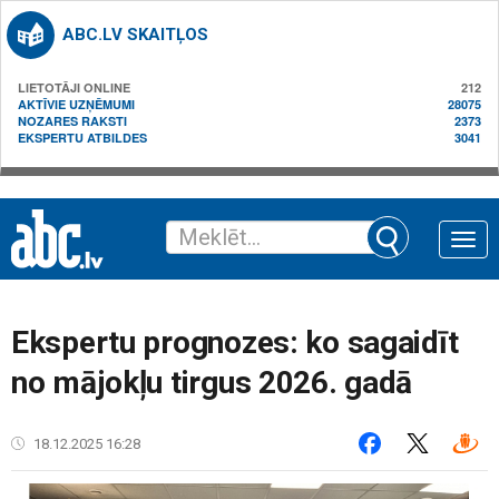
ABC.LV SKAITĻOS
LIETOTĀJI ONLINE
212
AKTĪVIE UZŅĒMUMI
28075
NOZARES RAKSTI
2373
EKSPERTU ATBILDES
3041
Toggle
naviga
Ekspertu prognozes: ko sagaidīt
no mājokļu tirgus 2026. gadā
18.12.2025 16:28