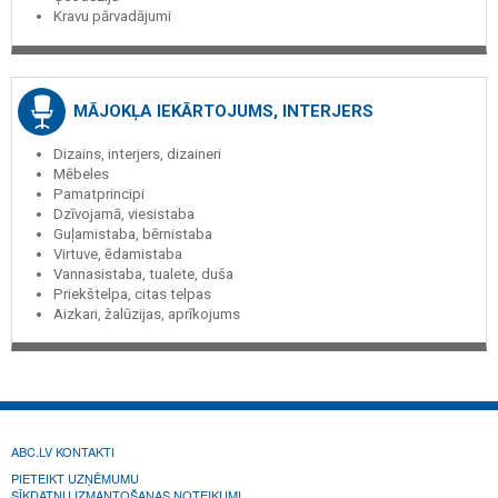
Kravu pārvadājumi
MĀJOKĻA IEKĀRTOJUMS, INTERJERS
Dizains, interjers, dizaineri
Mēbeles
Pamatprincipi
Dzīvojamā, viesistaba
Guļamistaba, bērnistaba
Virtuve, ēdamistaba
Vannasistaba, tualete, duša
Priekštelpa, citas telpas
Aizkari, žalūzijas, aprīkojums
ABC.LV KONTAKTI
PIETEIKT UZŅĒMUMU
SĪKDATŅU IZMANTOŠANAS NOTEIKUMI