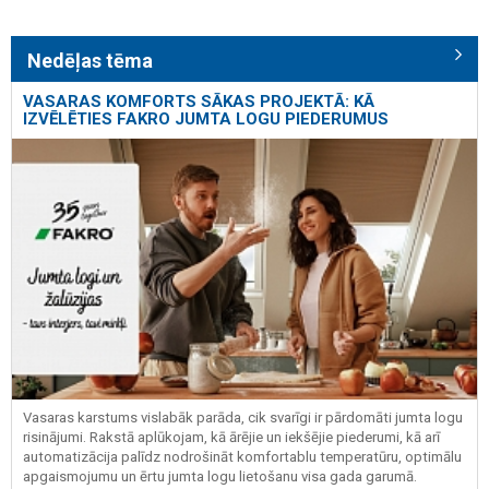
Nedēļas tēma
VASARAS KOMFORTS SĀKAS PROJEKTĀ: KĀ
IZVĒLĒTIES FAKRO JUMTA LOGU PIEDERUMUS
Vasaras karstums vislabāk parāda, cik svarīgi ir pārdomāti jumta logu
risinājumi. Rakstā aplūkojam, kā ārējie un iekšējie piederumi, kā arī
automatizācija palīdz nodrošināt komfortablu temperatūru, optimālu
apgaismojumu un ērtu jumta logu lietošanu visa gada garumā.