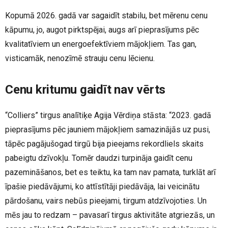
Kopumā 2026. gadā var sagaidīt stabilu, bet mērenu cenu
kāpumu, jo, augot pirktspējai, augs arī pieprasījums pēc
kvalitatīviem un energoefektīviem mājokļiem. Tas gan,
visticamāk, nenozīmē strauju cenu lēcienu.
Cenu kritumu gaidīt nav vērts
“Colliers” tirgus analītiķe Agija Vērdiņa stāsta: “2023. gadā
pieprasījums pēc jauniem mājokļiem samazinājās uz pusi,
tāpēc pagājušogad tirgū bija pieejams rekordliels skaits
pabeigtu dzīvokļu. Tomēr daudzi turpināja gaidīt cenu
pazemināšanos, bet es teiktu, ka tam nav pamata, turklāt arī
īpašie piedāvājumi, ko attīstītāji piedāvāja, lai veicinātu
pārdošanu, vairs nebūs pieejami, tirgum atdzīvojoties. Un
mēs jau to redzam – pavasarī tirgus aktivitāte atgriezās, un