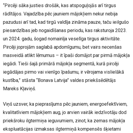
“Pircēji sāka justies drošāk, kas atspoguļojās arī tirgus
rādītājos. Vajadzība pēc jauniem mājokļiem nekur nebija
pazudusi arī tad, kad tirgū valdīja zināma pauze, taču ieilgušo
piesardzības jeb nogaidīšanas periodu, kas raksturoja 2023.
un 2024. gadu, šogad nomainīja veselīga tirgus aktivitāte.
Pircēji joprojām saglabā apdomīgumu, bet vairs necenšas
masveidā atlikt lēmumus – it īpaši domājot par pirmā mājokļa
iegādi. Tieši šajā primārā mājokļa segmentā, kurā pircēji
iegādājas pirmo vai vienīgo īpašumu, ir vērojama vislielākā
kustība,” stāsta “Bonava Latvija” valdes priekšsēdētājs
Mareks Kļaviņš.
Viņš uzsver, ka pieprasījums pēc jauniem, energoefektīviem,
kvalitatīviem mājokļiem aug, jo arvien vairāk iedzīvotāju dod
priekšroku ilgtermiņa ieguvumiem, zinot, ka zemas mājokļa
ekspluatācijas izmaksas ilgtermiņā kompensēs šķietami