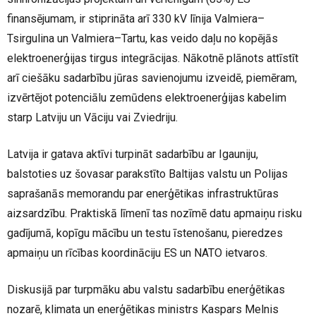
finansējumam, ir stiprināta arī 330 kV līnija Valmiera–
Tsirgulina un Valmiera–Tartu, kas veido daļu no kopējās
elektroenerģijas tirgus integrācijas. Nākotnē plānots attīstīt
arī ciešāku sadarbību jūras savienojumu izveidē, piemēram,
izvērtējot potenciālu zemūdens elektroenerģijas kabelim
starp Latviju un Vāciju vai Zviedriju.
Latvija ir gatava aktīvi turpināt sadarbību ar Igauniju,
balstoties uz šovasar parakstīto Baltijas valstu un Polijas
saprašanās memorandu par enerģētikas infrastruktūras
aizsardzību. Praktiskā līmenī tas nozīmē datu apmaiņu risku
gadījumā, kopīgu mācību un testu īstenošanu, pieredzes
apmaiņu un rīcības koordināciju ES un NATO ietvaros.
Diskusijā par turpmāku abu valstu sadarbību enerģētikas
nozarē, klimata un enerģētikas ministrs Kaspars Melnis