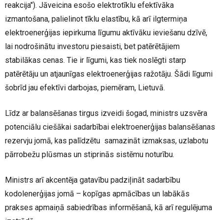
reakcija"). Jāveicina esošo elektrotīklu efektīvāka
izmantošana, palielinot tīklu elastību, kā arī ilgtermiņa
elektroenerģijas iepirkuma līgumu aktīvāku ieviešanu dzīvē,
lai nodrošinātu investoru piesaisti, bet patērētājiem
stabilākas cenas. Tie ir līgumi, kas tiek noslēgti starp
patērētāju un atjaunīgas elektroenerģijas ražotāju. Šādi līgumi
šobrīd jau efektīvi darbojas, piemēram, Lietuvā.
Līdz ar balansēšanas tirgus izveidi šogad, ministrs uzsvēra
potenciālu ciešākai sadarbībai elektroenerģijas balansēšanas
rezervju jomā, kas palīdzētu samazināt izmaksas, uzlabotu
pārrobežu plūsmas un stiprinās sistēmu noturību.
Ministrs arī akcentēja gatavību padziļināt sadarbību
kodolenerģijas jomā – kopīgas apmācības un labākās
prakses apmaiņā sabiedrības informēšanā, kā arī regulējuma