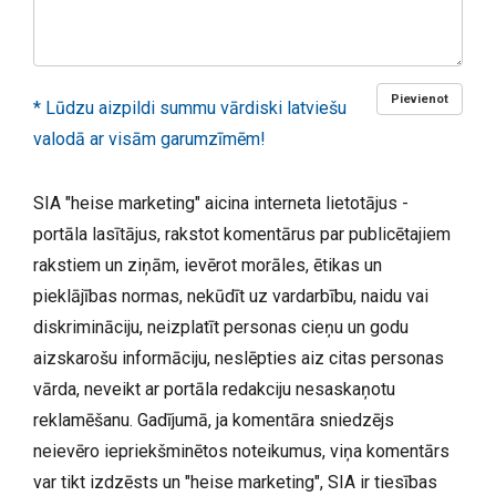
Pievienot
* Lūdzu aizpildi summu vārdiski latviešu
valodā ar visām garumzīmēm!
SIA "heise marketing" aicina interneta lietotājus -
portāla lasītājus, rakstot komentārus par publicētajiem
rakstiem un ziņām, ievērot morāles, ētikas un
pieklājības normas, nekūdīt uz vardarbību, naidu vai
diskrimināciju, neizplatīt personas cieņu un godu
aizskarošu informāciju, neslēpties aiz citas personas
vārda, neveikt ar portāla redakciju nesaskaņotu
reklamēšanu. Gadījumā, ja komentāra sniedzējs
neievēro iepriekšminētos noteikumus, viņa komentārs
var tikt izdzēsts un "heise marketing", SIA ir tiesības