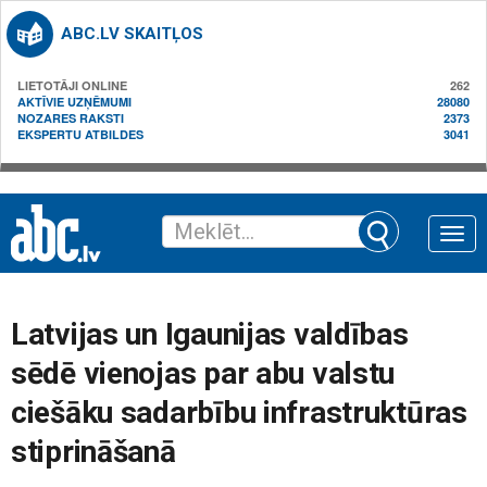
ABC.LV SKAITĻOS
LIETOTĀJI ONLINE
262
AKTĪVIE UZŅĒMUMI
28080
NOZARES RAKSTI
2373
EKSPERTU ATBILDES
3041
Toggle
naviga
Latvijas un Igaunijas valdības
sēdē vienojas par abu valstu
ciešāku sadarbību infrastruktūras
stiprināšanā