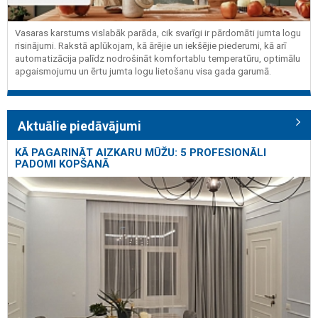
Vasaras karstums vislabāk parāda, cik svarīgi ir pārdomāti jumta logu
risinājumi. Rakstā aplūkojam, kā ārējie un iekšējie piederumi, kā arī
automatizācija palīdz nodrošināt komfortablu temperatūru, optimālu
apgaismojumu un ērtu jumta logu lietošanu visa gada garumā.
Aktuālie piedāvājumi
KĀ PAGARINĀT AIZKARU MŪŽU: 5 PROFESIONĀLI
PADOMI KOPŠANĀ