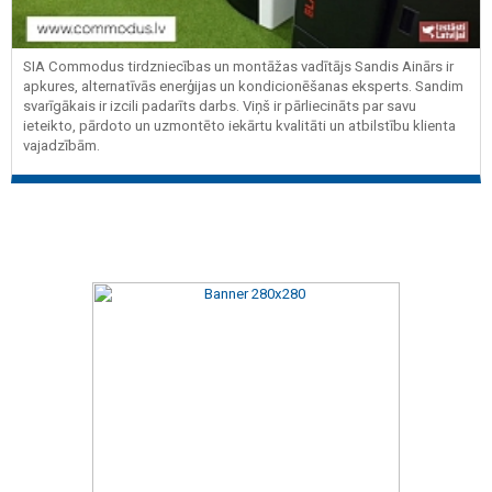
SIA Commodus tirdzniecības un montāžas vadītājs Sandis Ainārs ir
apkures, alternatīvās enerģijas un kondicionēšanas eksperts. Sandim
svarīgākais ir izcili padarīts darbs. Viņš ir pārliecināts par savu
ieteikto, pārdoto un uzmontēto iekārtu kvalitāti un atbilstību klienta
vajadzībām.