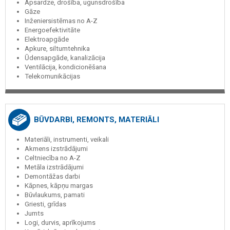
Apsardze, drošība, ugunsdrošība
Gāze
Inženiersistēmas no A-Z
Energoefektivitāte
Elektroapgāde
Apkure, siltumtehnika
Ūdensapgāde, kanalizācija
Ventilācija, kondicionēšana
Telekomunikācijas
BŪVDARBI, REMONTS, MATERIĀLI
Materiāli, instrumenti, veikali
Akmens izstrādājumi
Celtniecība no A-Z
Metāla izstrādājumi
Demontāžas darbi
Kāpnes, kāpņu margas
Būvlaukums, pamati
Griesti, grīdas
Jumts
Logi, durvis, aprīkojums