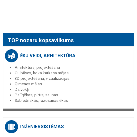
TOP nozaru kopsavilkums
ĒKU VEIDI, ARHITEKTŪRA
Arhitektūra, projektēšana
Guļbūves, koka karkasa mājas
3D projektēšana, vizualizācijas
Ģimenes mājas
Dzīvokļi
Palīgēkas, pirtis, saunas
Sabiedriskās, ražošanas ēkas
INŽENIERSISTĒMAS