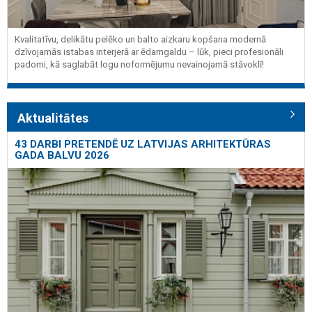
Kvalitatīvu, delikātu pelēko un balto aizkaru kopšana modernā
dzīvojamās istabas interjerā ar ēdamgaldu – lūk, pieci profesionāli
padomi, kā saglabāt logu noformējumu nevainojamā stāvoklī!
Aktualitātes
43 DARBI PRETENDĒ UZ LATVIJAS ARHITEKTŪRAS
GADA BALVU 2026