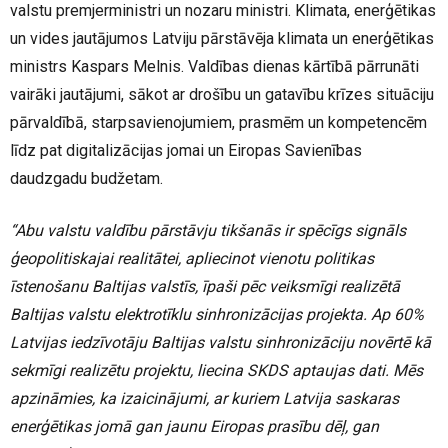
valstu premjerministri un nozaru ministri. Klimata, enerģētikas
un vides jautājumos Latviju pārstāvēja klimata un enerģētikas
ministrs Kaspars Melnis. Valdības dienas kārtībā pārrunāti
vairāki jautājumi, sākot ar drošību un gatavību krīzes situāciju
pārvaldībā, starpsavienojumiem, prasmēm un kompetencēm
līdz pat digitalizācijas jomai un Eiropas Savienības
daudzgadu budžetam.
“Abu valstu valdību pārstāvju tikšanās ir spēcīgs signāls
ģeopolitiskajai realitātei, apliecinot vienotu politikas
īstenošanu Baltijas valstīs, īpaši pēc veiksmīgi realizētā
Baltijas valstu elektrotīklu sinhronizācijas projekta. Ap 60%
Latvijas iedzīvotāju Baltijas valstu sinhronizāciju novērtē kā
sekmīgi realizētu projektu, liecina SKDS aptaujas dati. Mēs
apzināmies, ka izaicinājumi, ar kuriem Latvija saskaras
enerģētikas jomā gan jaunu Eiropas prasību dēļ, gan