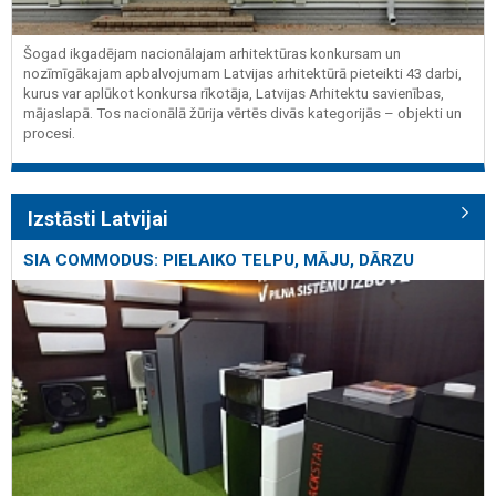
Šogad ikgadējam nacionālajam arhitektūras konkursam un
nozīmīgākajam apbalvojumam Latvijas arhitektūrā pieteikti 43 darbi,
kurus var aplūkot konkursa rīkotāja, Latvijas Arhitektu savienības,
mājaslapā. Tos nacionālā žūrija vērtēs divās kategorijās – objekti un
procesi.
Izstāsti Latvijai
SIA COMMODUS: PIELAIKO TELPU, MĀJU, DĀRZU