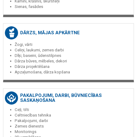
Kamīni, krāsnis, skursteņi
Sienas, fasādes
DĀRZS, MĀJAS APKĀRTNE
Žogi, vārti
Celiņi, laukumi, zemes darbi
Dīķi, baseini, ūdenstilpnes
Dārza būves, mēbeles, dekori
Dārza projektēšana
Apzaļumošana, dārza kopšana
PAKALPOJUMI, DARBI, BŪVNIECĪBAS
SASKAŅOŠANA
Ceļi, tilti
Celtniecības tehnika
Pakalpojumi, darbi
Zemes dienests
Monitorings