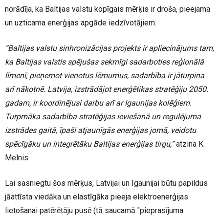
norādīja, ka Baltijas valstu kopīgais mērķis ir droša, pieejama
un uzticama enerģijas apgāde iedzīvotājiem.
“Baltijas valstu sinhronizācijas projekts ir apliecinājums tam,
ka Baltijas valstis spējušas sekmīgi sadarboties reģionālā
līmenī, pieņemot vienotus lēmumus, sadarbība ir jāturpina
arī nākotnē. Latvija, izstrādājot enerģētikas stratēģiju 2050.
gadam, ir koordinējusi darbu arī ar Igaunijas kolēģiem.
Turpmāka sadarbība stratēģijas ieviešanā un regulējuma
izstrādes gaitā, īpaši atjaunīgās enerģijas jomā, veidotu
spēcīgāku un integrētāku Baltijas enerģijas tirgu,”
atzina K.
Melnis.
Lai sasniegtu šos mērķus, Latvijai un Igaunijai būtu papildus
jāattīsta viedāka un elastīgāka pieeja elektroenerģijas
lietošanai patērētāju pusē (tā saucamā "pieprasījuma