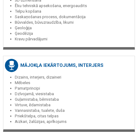
3D uzmērīšana
Ēku tehniskā apsekošana, energoaudits
Telpu kopšana
Saskaņošanas process, dokumentācija
Būvvaldes, būvuzraudzība, likumi
Ģeoloģija
Ģeodēzija
Kravu pārvadājumi
MĀJOKĻA IEKĀRTOJUMS, INTERJERS
Dizains, interjers, dizaineri
Mēbeles
Pamatprincipi
Dzīvojamā, viesistaba
Guļamistaba, bērnistaba
Virtuve, ēdamistaba
Vannasistaba, tualete, duša
Priekštelpa, citas telpas
Aizkari, žalūzijas, aprīkojums