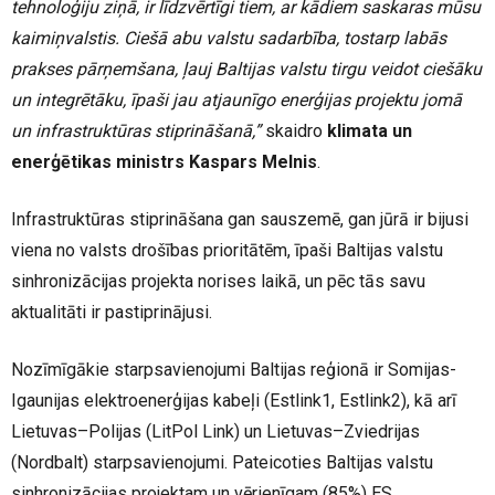
tehnoloģiju ziņā, ir līdzvērtīgi tiem, ar kādiem saskaras mūsu
kaimiņvalstis. Ciešā abu valstu sadarbība, tostarp labās
prakses pārņemšana, ļauj Baltijas valstu tirgu veidot ciešāku
un integrētāku, īpaši jau atjaunīgo enerģijas projektu jomā
un infrastruktūras stiprināšanā,”
skaidro
klimata un
enerģētikas ministrs Kaspars Melnis
.
Infrastruktūras stiprināšana gan sauszemē, gan jūrā ir bijusi
viena no valsts drošības prioritātēm, īpaši Baltijas valstu
sinhronizācijas projekta norises laikā, un pēc tās savu
aktualitāti ir pastiprinājusi.
Nozīmīgākie starpsavienojumi Baltijas reģionā ir Somijas-
Igaunijas elektroenerģijas kabeļi (Estlink1, Estlink2), kā arī
Lietuvas–Polijas (LitPol Link) un Lietuvas–Zviedrijas
(Nordbalt) starpsavienojumi. Pateicoties Baltijas valstu
sinhronizācijas projektam un vērienīgam (85%) ES