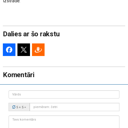
izstrādē.
Dalies ar šo rakstu
Komentāri
Vārds
Drošības
5 + 5
=
kods:
Tavs
komentārs: