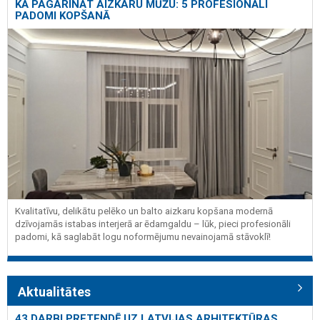
KĀ PAGARINĀT AIZKARU MŪŽU: 5 PROFESIONĀLI
PADOMI KOPŠANĀ
Kvalitatīvu, delikātu pelēko un balto aizkaru kopšana modernā
dzīvojamās istabas interjerā ar ēdamgaldu – lūk, pieci profesionāli
padomi, kā saglabāt logu noformējumu nevainojamā stāvoklī!
Aktualitātes
43 DARBI PRETENDĒ UZ LATVIJAS ARHITEKTŪRAS