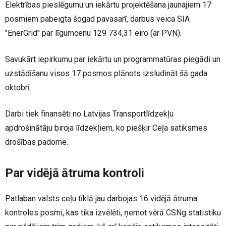
Elektrības pieslēgumu un iekārtu projektēšana jaunajiem 17
posmiem pabeigta šogad pavasarī, darbus veica SIA
"EnerGrid" par līgumcenu 129 734,31 eiro (ar PVN).
Savukārt iepirkumu par iekārtu un programmatūras piegādi un
uzstādīšanu visos 17 posmos plānots izsludināt šā gada
oktobrī.
Darbi tiek finansēti no Latvijas Transportlīdzekļu
apdrošinātāju biroja līdzekļiem, ko piešķir Ceļa satiksmes
drošības padome.
Par vidējā ātruma kontroli
Patlaban valsts ceļu tīklā jau darbojas 16 vidējā ātruma
kontroles posmi, kas tika izvēlēti, ņemot vērā CSNg statistiku