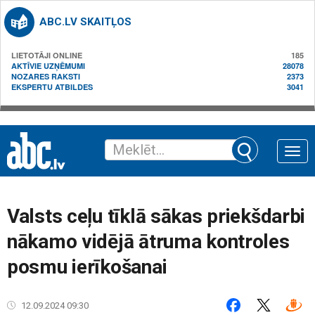
ABC.LV SKAITĻOS
LIETOTĀJI ONLINE
185
AKTĪVIE UZŅĒMUMI
28078
NOZARES RAKSTI
2373
EKSPERTU ATBILDES
3041
Toggle
naviga
Valsts ceļu tīklā sākas priekšdarbi
nākamo vidējā ātruma kontroles
posmu ierīkošanai
12.09.2024 09:30