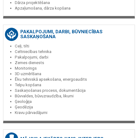
Dārza projektēšana
Apzaļumošana, dārza kopšana
PAKALPOJUMI, DARBI, BŪVNIECĪBAS
SASKAŅOŠANA
Ceļi, tilti
Celtniecības tehnika
Pakalpojumi, darbi
Zemes dienests
Monitorings
3D uzmērīšana
Ēku tehniskā apsekošana, energoaudits
Telpu kopšana
Saskaņošanas process, dokumentācija
Būvvaldes, būvuzraudzība, likumi
Ģeoloģija
Ģeodēzija
Kravu pārvadājumi