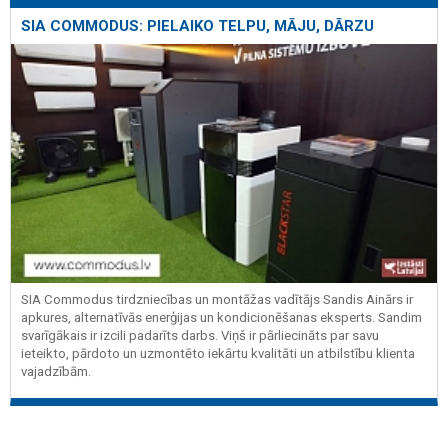
SIA COMMODUS: PIELAIKO TELPU, MĀJU, DĀRZU
SIA Commodus tirdzniecības un montāžas vadītājs Sandis Ainārs ir
apkures, alternatīvās enerģijas un kondicionēšanas eksperts. Sandim
svarīgākais ir izcili padarīts darbs. Viņš ir pārliecināts par savu
ieteikto, pārdoto un uzmontēto iekārtu kvalitāti un atbilstību klienta
vajadzībām.