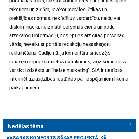
portāla lasītājus, rakstot komentārus par publicētajiem
rakstiem un ziņām, ievērot morāles, ētikas un
pieklājības normas, nekūdīt uz vardarbību, naidu vai
diskrimināciju, neizplatīt personas cieņu un godu
aizskarošu informāciju, neslēpties aiz citas personas
vārda, neveikt ar portāla redakciju nesaskaņotu
reklamēšanu. Gadījumā, ja komentāra sniedzējs
neievēro iepriekšminētos noteikumus, viņa komentārs
var tikt izdzēsts un "heise marketing", SIA ir tiesības
informēt uzraudzības iestādes par iespējamiem likuma
pārkāpumiem.
Nedēļas tēma
VASARAS KOMFORTS SĀKAS PROJEKTĀ: KĀ