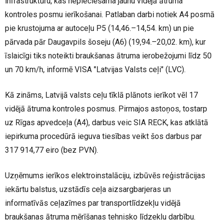
infrastruktūru, kas nepieciešama jaunu vidējā ātruma
kontroles posmu ierīkošanai. Patlaban darbi notiek A4 posmā
pie krustojuma ar autoceļu P5 (14,46.–14,54. km) un pie
pārvada pār Daugavpils šoseju (A6) (19,94.–20,02. km), kur
īslaicīgi tiks noteikti braukšanas ātruma ierobežojumi līdz 50
un 70 km/h, informē VISA "Latvijas Valsts ceļi" (LVC).
Kā zināms, Latvijā valsts ceļu tīklā plānots ierīkot vēl 17
vidējā ātruma kontroles posmus. Pirmajos astoņos, tostarp
uz Rīgas apvedceļa (A4), darbus veic SIA RECK, kas atklātā
iepirkuma procedūrā ieguva tiesības veikt šos darbus par
317 914,77 eiro (bez PVN).
Uzņēmums ierīkos elektroinstalāciju, izbūvēs reģistrācijas
iekārtu balstus, uzstādīs ceļa aizsargbarjeras un
informatīvās ceļazīmes par transportlīdzekļu vidējā
braukšanas ātruma mērīšanas tehnisko līdzekļu darbību.