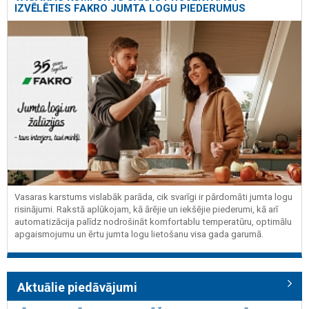
IZVĒLĒTIES FAKRO JUMTA LOGU PIEDERUMUS
Vasaras karstums vislabāk parāda, cik svarīgi ir pārdomāti jumta logu
risinājumi. Rakstā aplūkojam, kā ārējie un iekšējie piederumi, kā arī
automatizācija palīdz nodrošināt komfortablu temperatūru, optimālu
apgaismojumu un ērtu jumta logu lietošanu visa gada garumā.
Aktuālie piedāvājumi