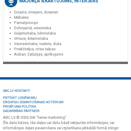
MĀJOKĻA IEKĀRTOJUMS, INTERJERS
Dizains, interjers, dizaineri
Mēbeles
Pamatprincipi
Dzīvojamā, viesistaba
Guļamistaba, bērnistaba
Virtuve, ēdamistaba
Vannasistaba, tualete, duša
Priekštelpa, citas telpas
Aizkari, žalūzijas, aprīkojums
ABC.LV KONTAKTI
PIETEIKT UZŅĒMUMU
SĪKDATŅU IZMANTOŠANAS NOTEIKUMI
PRIVĀTUMA POLITIKA
SADARBĪBAS PARTNERI
ABC.LV © 2026 SIA "heise marketing".
Šīs datu bāzes, tās daļas vai datu bāzē iekļautās informācijas, vai
informācijas daļas pavairošana vai izplatīšana jebkādā formā stingri