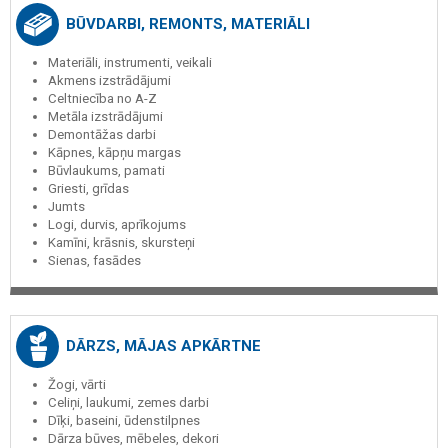
BŪVDARBI, REMONTS, MATERIĀLI
Materiāli, instrumenti, veikali
Akmens izstrādājumi
Celtniecība no A-Z
Metāla izstrādājumi
Demontāžas darbi
Kāpnes, kāpņu margas
Būvlaukums, pamati
Griesti, grīdas
Jumts
Logi, durvis, aprīkojums
Kamīni, krāsnis, skursteņi
Sienas, fasādes
DĀRZS, MĀJAS APKĀRTNE
Žogi, vārti
Celiņi, laukumi, zemes darbi
Dīķi, baseini, ūdenstilpnes
Dārza būves, mēbeles, dekori