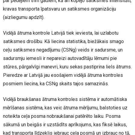
par pēdējiem trim gadiem, kā arī kopējo satiksmes intensitāti,
kravas transporta īpatsvaru un satiksmes organizāciju
(aizliegumu apdzīt).
Vidējā ātruma kontrole Latvijā tiek ieviesta, lai uzlabotu
satiksmes drošību. Kā liecina statistika, biežākais smago
ceļu satiksmes negadījumu (CSNg) veids ir sadursme, un
sadursmju iemesli ir nepareizi autovadītāju lēmumi pie
stūres, pārgalvīgi manevri, kuru sekas pastiprina liels ātrums.
Pieredze ar Latvijā jau esošajiem vidējā ātruma kontroles
posmiem liecina, ka CSNg skaits tajos samazinās.
Vidējā braukšanas ātruma kontroles sistēma ir automātiska
mērīšanas sistēma, kas veic ātruma mērījumu, balstoties uz
noteikta ceļa posma nobraukšanai patērēto laiku. Posma
sākumā un beigās ir uzstādīts aprīkojums, kas fiksē laikus,
kad transporta līdzeklis iebrauc ceļa posmā un izbrauc no tā,