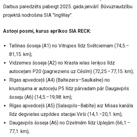
Darbus paredzēts pabeigt 2025. gada janvārī. Būvuzraudzību
projektā nodrošina SIA "IngWay".
Astoņi posmi, kurus aprīkos SIA RECK:
Tallinas šoseja (A1) no Vitrupes līdz Svētciemam (74,5.–
81,15. km);
Vidzemes šoseja (A2) no Krasta ielas Ieriķos līdz
autoceļam P20 (pagrieziens uz Cēsīm) (72,25.–77,15. km);
Rīgas apvedceļš (A4) (Baltezers–Saulkalne) no
krustojuma ar autoceļu P5 līdz pārvadam pār Daugavpils
šoseju (A6) (14,5.–19,98. km);
Rīgas apvedceļš (A5) (Salaspils–Babīte) aiz Misas kanāla
līdz degvielas uzpildes stacijai Virši (14,1.–20,1. km);
Daugavpils šoseja (A6) no Dzelmēm līdz Uplejām (66,1.–
77,1. km);