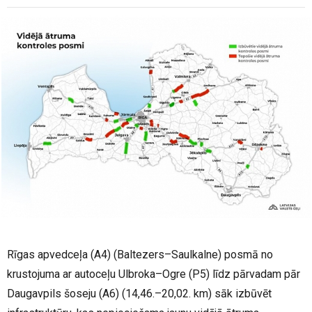
Rīgas apvedceļa (A4) (Baltezers–Saulkalne) posmā no
krustojuma ar autoceļu Ulbroka–Ogre (P5) līdz pārvadam pār
Daugavpils šoseju (A6) (14,46.–20,02. km) sāk izbūvēt