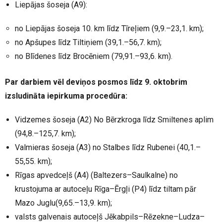
Liepājas šoseja (A9):
no Liepājas šoseja 10. km līdz Tīreļiem (9,9.–23,1. km);
no Apšupes līdz Tiltiņiem (39,1.–56,7. km);
no Blīdenes līdz Brocēniem (79,91.–93,6. km).
Par darbiem vēl deviņos posmos līdz 9. oktobrim
izsludināta iepirkuma procedūra:
Vidzemes šoseja (A2) No Bērzkroga līdz Smiltenes aplim
(94,8.–125,7. km);
Valmieras šoseja (A3) no Stalbes līdz Rubenei (40,1.–
55,55. km);
Rīgas apvedceļš (A4) (Baltezers–Saulkalne) no
krustojuma ar autoceļu Rīga–Ērgļi (P4) līdz tiltam pār
Mazo Juglu(9,65.–13,9. km);
valsts galvenais autoceļš Jēkabpils–Rēzekne–Ludza–