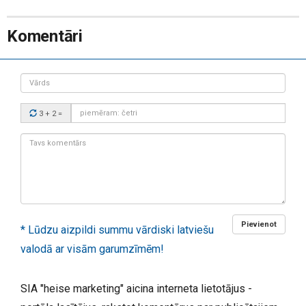
Komentāri
Vārds
Drošības
3 + 2
=
kods:
Tavs
komentārs:
Pievienot
* Lūdzu aizpildi summu vārdiski latviešu
valodā ar visām garumzīmēm!
SIA "heise marketing" aicina interneta lietotājus -