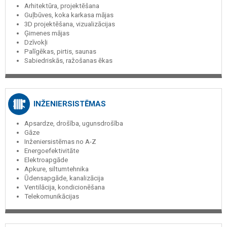
Arhitektūra, projektēšana
Guļbūves, koka karkasa mājas
3D projektēšana, vizualizācijas
Ģimenes mājas
Dzīvokļi
Palīgēkas, pirtis, saunas
Sabiedriskās, ražošanas ēkas
INŽENIERSISTĒMAS
Apsardze, drošība, ugunsdrošība
Gāze
Inženiersistēmas no A-Z
Energoefektivitāte
Elektroapgāde
Apkure, siltumtehnika
Ūdensapgāde, kanalizācija
Ventilācija, kondicionēšana
Telekomunikācijas