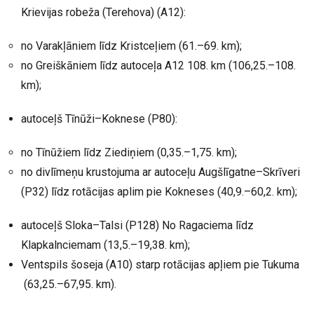
Krievijas robeža (Terehova) (A12):
no Varakļāniem līdz Kristceļiem (61.–69. km);
no Greiškāniem līdz autoceļa A12 108. km (106,25.–108.
km);
autoceļš Tīnūži–Koknese (P80):
no Tīnūžiem līdz Ziediņiem (0,35.–1,75. km);
no divlīmeņu krustojuma ar autoceļu Augšlīgatne–Skrīveri
(P32) līdz rotācijas aplim pie Kokneses (40,9.–60,2. km);
autoceļš Sloka–Talsi (P128) No Ragaciema līdz
Klapkalnciemam (13,5.–19,38. km);
Ventspils šoseja (A10) starp rotācijas apļiem pie Tukuma
(63,25.–67,95. km).