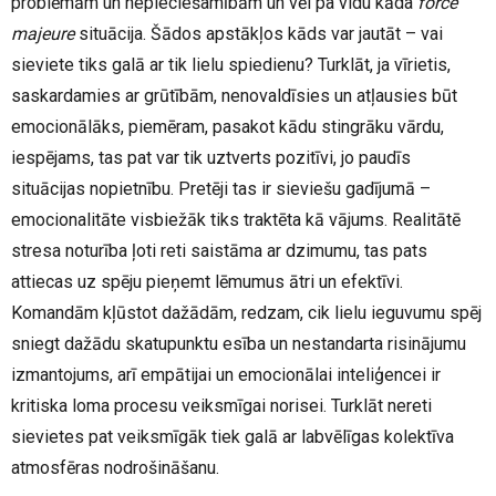
problēmām un nepieciešamībām un vēl pa vidu kāda
force
majeure
situācija. Šādos apstākļos kāds var jautāt – vai
sieviete tiks galā ar tik lielu spiedienu? Turklāt, ja vīrietis,
saskardamies ar grūtībām, nenovaldīsies un atļausies būt
emocionālāks, piemēram, pasakot kādu stingrāku vārdu,
iespējams, tas pat var tik uztverts pozitīvi, jo paudīs
situācijas nopietnību. Pretēji tas ir sieviešu gadījumā –
emocionalitāte visbiežāk tiks traktēta kā vājums. Realitātē
stresa noturība ļoti reti saistāma ar dzimumu, tas pats
attiecas uz spēju pieņemt lēmumus ātri un efektīvi.
Komandām kļūstot dažādām, redzam, cik lielu ieguvumu spēj
sniegt dažādu skatupunktu esība un nestandarta risinājumu
izmantojums, arī empātijai un emocionālai inteliģencei ir
kritiska loma procesu veiksmīgai norisei. Turklāt nereti
sievietes pat veiksmīgāk tiek galā ar labvēlīgas kolektīva
atmosfēras nodrošināšanu.