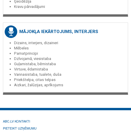
Ģeodēzija
Kravu pārvadājumi
MĀJOKĻA IEKĀRTOJUMS, INTERJERS
Dizains, interjers, dizaineri
Mēbeles
Pamatprincipi
Dzīvojamā, viesistaba
Guļamistaba, bērnistaba
Virtuve, ēdamistaba
Vannasistaba, tualete, duša
Priekštelpa, citas telpas
Aizkari, žalūzijas, aprīkojums
ABC.LV KONTAKTI
PIETEIKT UZŅĒMUMU