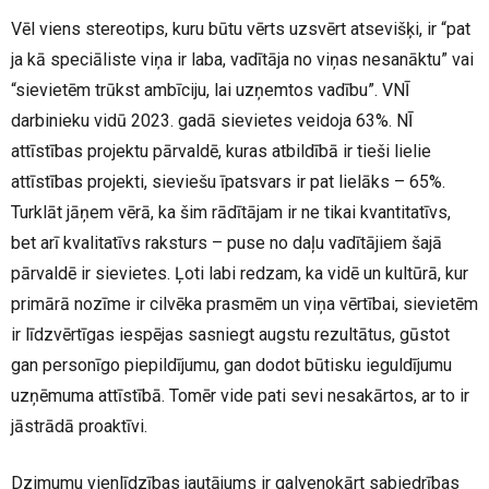
Vēl viens stereotips, kuru būtu vērts uzsvērt atsevišķi, ir “pat
ja kā speciāliste viņa ir laba, vadītāja no viņas nesanāktu” vai
“sievietēm trūkst ambīciju, lai uzņemtos vadību”. VNĪ
darbinieku vidū 2023. gadā sievietes veidoja 63%. NĪ
attīstības projektu pārvaldē, kuras atbildībā ir tieši lielie
attīstības projekti, sieviešu īpatsvars ir pat lielāks – 65%.
Turklāt jāņem vērā, ka šim rādītājam ir ne tikai kvantitatīvs,
bet arī kvalitatīvs raksturs – puse no daļu vadītājiem šajā
pārvaldē ir sievietes. Ļoti labi redzam, ka vidē un kultūrā, kur
primārā nozīme ir cilvēka prasmēm un viņa vērtībai, sievietēm
ir līdzvērtīgas iespējas sasniegt augstu rezultātus, gūstot
gan personīgo piepildījumu, gan dodot būtisku ieguldījumu
uzņēmuma attīstībā. Tomēr vide pati sevi nesakārtos, ar to ir
jāstrādā proaktīvi.
Dzimumu vienlīdzības jautājums ir galvenokārt sabiedrības