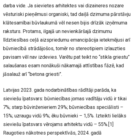
darba vide. Ja sievietes arhitektes vai dizaineres nozare
vēsturiski pieņēmusi organiski, tad daiļā dzimuma pārstāvju
klātesamībai būvlaukumā vēl nesen bijis drīzāk izņēmuma
raksturs. Protams, ilgajā un nevienkāršajā dzimumu
līdztiesības ceļā aizspriedumu emancipācija ietekmējusi arī
būvniecībā strādājošos, tomēr no stereotipiem izlauzties
pavisam vēl nav izdevies. Varētu pat teikt no “stikla griestu”
salaušanas esam nonākuši nākamajā attīstības fāzē, kad
jāsalauž arī “betona griesti”.
Latvijas 2023. gada nodarbinātības rādītāji parāda, ka
sieviešu īpatsvars: būvniecības jomas vadītāju vidū ir tikai
7%; starp būvinženieriem 29%; būvniecības speciālisti –
15%; uzraugu vidū 9%; ēku būvnieki – 1,5%. Izteikti lielāks
sieviešu īpatsvars vērojams arhitektu vidū – 55%.
[1]
Raugoties nākotnes perspektīvās, 2024. gadā