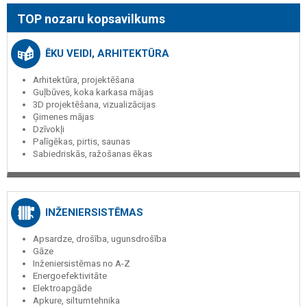
TOP nozaru kopsavilkums
ĒKU VEIDI, ARHITEKTŪRA
Arhitektūra, projektēšana
Guļbūves, koka karkasa mājas
3D projektēšana, vizualizācijas
Ģimenes mājas
Dzīvokļi
Palīgēkas, pirtis, saunas
Sabiedriskās, ražošanas ēkas
INŽENIERSISTĒMAS
Apsardze, drošība, ugunsdrošība
Gāze
Inženiersistēmas no A-Z
Energoefektivitāte
Elektroapgāde
Apkure, siltumtehnika