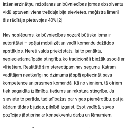
inženierzinātņu, ražošanas un būvniecības jomas absolventu
vidū aptuveni viena trešdaļa bija sievietes, maģistra līmenī
šis rādītājs pietuvojas 40%.
[2]
Nav noslēpums, ka būvniecības nozarē būtiska loma ir
autoritātei – spējai mobilizēt un vadīt komandu dažādos
apstākļos. Nereti valda priekšstats, lai to panāktu,
nepieciešama īpaša stingrība, ko tradicionāli biežāk asociē ar
vīriešiem. Realitātē šim stereotipam nav seguma. Katram
vadītājam neatkarīgi no dzimuma jāspēj apliecināt sava
kompetence un prasmes komandā. Kā no vieniem, tā otriem
tiek sagaidīta izlēmība, tiešums un rakstura stingrība. Ja
sieviete to parāda, tad arī bažas par viņas piemērotību, pat ja
kādam tādas bijušas, pilnībā izgaist. Esot vadībā, savas
pozīcijas jāstiprina ar konsekventu darbu un lēmumiem.