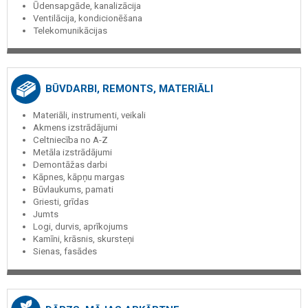
Ūdensapgāde, kanalizācija
Ventilācija, kondicionēšana
Telekomunikācijas
BŪVDARBI, REMONTS, MATERIĀLI
Materiāli, instrumenti, veikali
Akmens izstrādājumi
Celtniecība no A-Z
Metāla izstrādājumi
Demontāžas darbi
Kāpnes, kāpņu margas
Būvlaukums, pamati
Griesti, grīdas
Jumts
Logi, durvis, aprīkojums
Kamīni, krāsnis, skursteņi
Sienas, fasādes