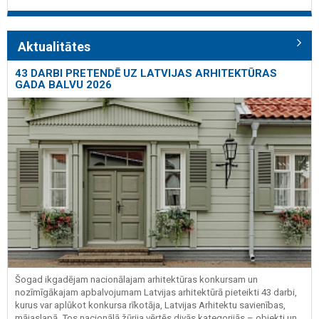
Aktualitātes
43 DARBI PRETENDĒ UZ LATVIJAS ARHITEKTŪRAS
GADA BALVU 2026
Šogad ikgadējam nacionālajam arhitektūras konkursam un
nozīmīgākajam apbalvojumam Latvijas arhitektūrā pieteikti 43 darbi,
kurus var aplūkot konkursa rīkotāja, Latvijas Arhitektu savienības,
mājaslapā. Tos nacionālā žūrija vērtēs divās kategorijās – objekti un