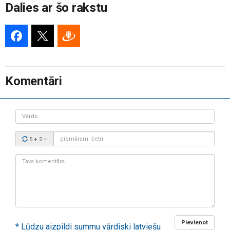
Dalies ar šo rakstu
Komentāri
Vārds
Drošības
5 + 2
=
kods:
Tavs
komentārs:
Pievienot
* Lūdzu aizpildi summu vārdiski latviešu