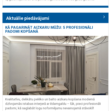
Aktuālie piedāvājumi
KĀ PAGARINĀT AIZKARU MŪŽU: 5 PROFESIONĀLI
PADOMI KOPŠANĀ
Kvalitatīvu, delikātu pelēko un balto aizkaru kopšana modernā
dzīvojamās istabas interjerā ar ēdamgaldu – lūk, pieci profesionāli
padomi, kā saglabāt logu noformējumu nevainojamā stāvoklī!