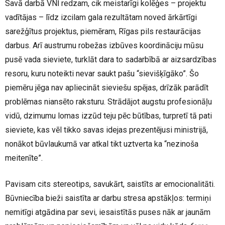
Savā darbā VNĪ redzam, cik meistarīgi kolēģes – projektu
vadītājas – līdz izcilam gala rezultātam noved ārkārtīgi
sarežģītus projektus, piemēram, Rīgas pils restaurācijas
darbus. Arī austrumu robežas izbūves koordināciju mūsu
pusē vada sieviete, turklāt dara to sadarbībā ar aizsardzības
resoru, kuru noteikti nevar saukt pašu “sievišķīgāko”. Šo
piemēru jēga nav apliecināt sieviešu spējas, drīzāk parādīt
problēmas niansēto raksturu. Strādājot augstu profesionāļu
vidū, dzimumu lomas izzūd teju pēc būtības, turpretī tā pati
sieviete, kas vēl tikko savas idejas prezentējusi ministrijā,
nonākot būvlaukumā var atkal tikt uztverta ka “nezinoša
meitenīte”.
Pavisam cits stereotips, savukārt, saistīts ar emocionalitāti.
Būvniecība bieži saistīta ar darbu stresa apstākļos: termiņi
nemitīgi atgādina par sevi, iesaistītās puses nāk ar jaunām