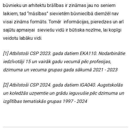
būvnieku un arhitektu brālības ir zināmas jau no seniem
laikiem, tad “māsības” sievietēm būvniecībā diemžēl nav
visai zināms formāts. Tomēr informācijas, pieredzes un arī
sajūtu apmaiņai sieviešu vidū ir būtiska nozīme, lai kopīgi
veidotu labāku vidi.
[1]
Atbilstoši CSP 2023. gada datiem EKA110. Nodarbinātie
iedzīvotāji 15 un vairāk gadu vecumā pēc profesijas,
dzimuma un vecuma grupas gada sākumā 2021 - 2023
[2]
Atbilstoši CSP 2024. gada datiem IGA040. Augstskolās
un koledžās uzņemtie un grādu ieguvušie pēc dzimuma un
izglītības tematiskās grupas 1997 - 2024