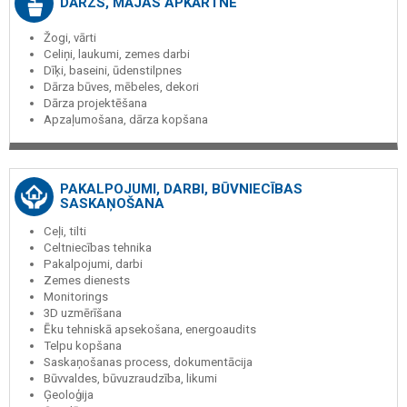
DĀRZS, MĀJAS APKĀRTNE
Žogi, vārti
Celiņi, laukumi, zemes darbi
Dīķi, baseini, ūdenstilpnes
Dārza būves, mēbeles, dekori
Dārza projektēšana
Apzaļumošana, dārza kopšana
PAKALPOJUMI, DARBI, BŪVNIECĪBAS
SASKAŅOŠANA
Ceļi, tilti
Celtniecības tehnika
Pakalpojumi, darbi
Zemes dienests
Monitorings
3D uzmērīšana
Ēku tehniskā apsekošana, energoaudits
Telpu kopšana
Saskaņošanas process, dokumentācija
Būvvaldes, būvuzraudzība, likumi
Ģeoloģija