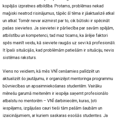
kopējās izpratnes atbildība. Protams, problēmas nekad
maģiski neatrod risinājumus, tāpēc šī tēma ir jāaktualizē atkal
un atkal. Tomēr nevar aizmirst par to, cik būtiski ir spēcināt
pašas sievietes. Ja sievietei ir pārliecība par savām spējām,
atbilstību un kompetenci, tad maz ticams, ka ārējie faktori
spēs mainīt veidu, kā sieviete raugās uz sevi kā profesionāli.
It īpaši situācijās, kad problēmām patiešām ir situāciju, nevis
sistēmas raksturs.
Viens no veidiem, kā mēs VNĪ cenšamies palīdzēt un
aktualizēt šo jautājumu, ir organizējot mentoringa programmu
būvniecības un apsaimniekošanas studentēm. Vairāku
mēnešu garumā meitenēm ir iespēja saņemt profesionālo
atbalstu no mentorēm – VNĪ darbiniecēm, kuras, ļoti
iespējams, izgājušas cauri tieši tām pašām šaubām un
izaicinājumiem, ar kuriem saskaras esošās studentes. Ja