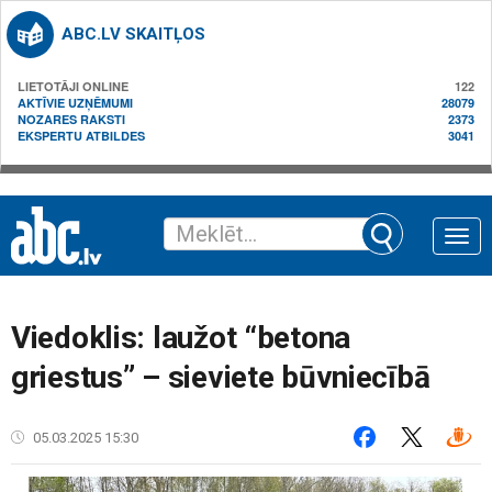
ABC.LV SKAITĻOS
LIETOTĀJI ONLINE
122
AKTĪVIE UZŅĒMUMI
28079
NOZARES RAKSTI
2373
EKSPERTU ATBILDES
3041
Toggle
naviga
Viedoklis: laužot “betona
griestus” – sieviete būvniecībā
05.03.2025 15:30