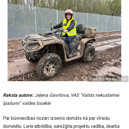
Foto: Publicitātes foto
Raksta autore:
Jeļena Gavrilova, VAS "Valsts nekustamie
īpašumi" valdes locekle
Par būvniecības nozari izsenis domāts kā par vīriešu
dominētu. Liela atbildība, sarežģīta projektu vadība, skarba