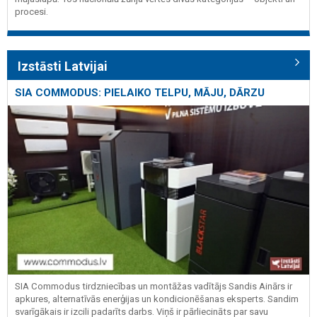
procesi.
Izstāsti Latvijai
SIA COMMODUS: PIELAIKO TELPU, MĀJU, DĀRZU
SIA Commodus tirdzniecības un montāžas vadītājs Sandis Ainārs ir
apkures, alternatīvās enerģijas un kondicionēšanas eksperts. Sandim
svarīgākais ir izcili padarīts darbs. Viņš ir pārliecināts par savu