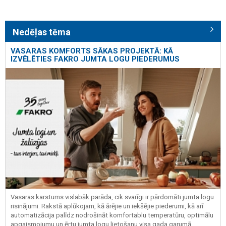
Nedēļas tēma
VASARAS KOMFORTS SĀKAS PROJEKTĀ: KĀ
IZVĒLĒTIES FAKRO JUMTA LOGU PIEDERUMUS
Vasaras karstums vislabāk parāda, cik svarīgi ir pārdomāti jumta logu
risinājumi. Rakstā aplūkojam, kā ārējie un iekšējie piederumi, kā arī
automatizācija palīdz nodrošināt komfortablu temperatūru, optimālu
apgaismojumu un ērtu jumta logu lietošanu visa gada garumā.