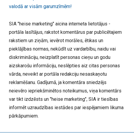
valodā ar visām garumzīmēm!
SIA "heise marketing" aicina interneta lietotājus -
portāla lasītājus, rakstot komentārus par publicētajiem
rakstiem un ziņām, ievērot morāles, ētikas un
pieklājības normas, nekūdīt uz vardarbību, naidu vai
diskrimināciju, neizplatīt personas cieņu un godu
aizskarošu informāciju, neslēpties aiz citas personas
vārda, neveikt ar portāla redakciju nesaskaņotu
reklamēšanu. Gadījumā, ja komentāra sniedzējs
neievēro iepriekšminētos noteikumus, viņa komentārs
var tikt izdzēsts un "heise marketing", SIA ir tiesības
informēt uzraudzības iestādes par iespējamiem likuma
pārkāpumiem.