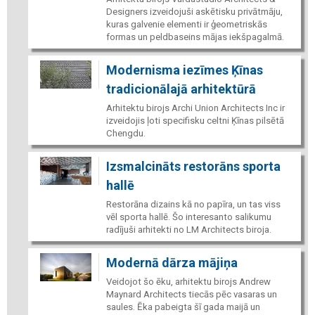
Designers izveidojuši askētisku privātmāju,
kuras galvenie elementi ir ģeometriskās
formas un peldbaseins mājas iekšpagalmā.
Modernisma iezīmes Ķīnas
tradicionālajā arhitektūrā
Arhitektu birojs Archi Union Architects Inc ir
izveidojis ļoti specifisku celtni Ķīnas pilsētā
Chengdu.
Izsmalcināts restorāns sporta
hallē
Restorāna dizains kā no papīra, un tas viss
vēl sporta hallē. Šo interesanto salikumu
radījuši arhitekti no LM Architects biroja.
Modernā dārza mājiņa
Veidojot šo ēku, arhitektu birojs Andrew
Maynard Architects tiecās pēc vasaras un
saules. Ēka pabeigta šī gada maijā un