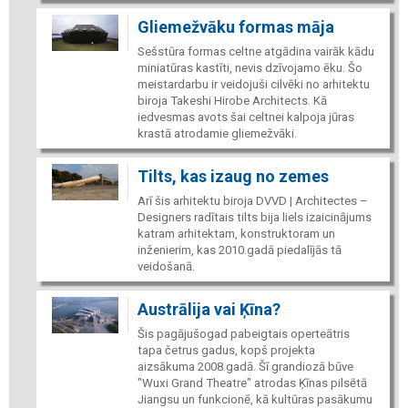
Gliemežvāku formas māja
Sešstūra formas celtne atgādina vairāk kādu
miniatūras kastīti, nevis dzīvojamo ēku. Šo
meistardarbu ir veidojuši cilvēki no arhitektu
biroja Takeshi Hirobe Architects. Kā
iedvesmas avots šai celtnei kalpoja jūras
krastā atrodamie gliemežvāki.
Tilts, kas izaug no zemes
Arī šis arhitektu biroja DVVD | Architectes –
Designers radītais tilts bija liels izaicinājums
katram arhitektam, konstruktoram un
inženierim, kas 2010.gadā piedalījās tā
veidošanā.
Austrālija vai Ķīna?
Šis pagājušogad pabeigtais operteātris
tapa četrus gadus, kopš projekta
aizsākuma 2008.gadā. Šī grandiozā būve
"Wuxi Grand Theatre" atrodas Ķīnas pilsētā
Jiangsu un funkcionē, kā kultūras pasākumu