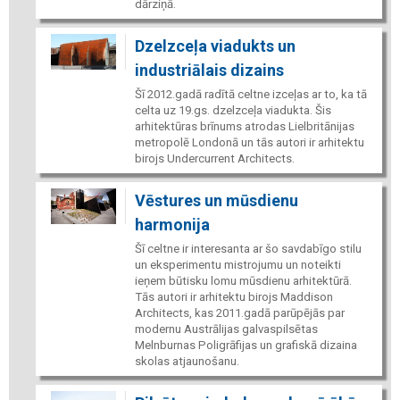
dārziņā.
Dzelzceļa viadukts un
industriālais dizains
Šī 2012.gadā radītā celtne izceļas ar to, ka tā
celta uz 19.gs. dzelzceļa viadukta. Šis
arhitektūras brīnums atrodas Lielbritānijas
metropolē Londonā un tās autori ir arhitektu
birojs Undercurrent Architects.
Vēstures un mūsdienu
harmonija
Šī celtne ir interesanta ar šo savdabīgo stilu
un eksperimentu mistrojumu un noteikti
ieņem būtisku lomu mūsdienu arhitektūrā.
Tās autori ir arhitektu birojs Maddison
Architects, kas 2011.gadā parūpējās par
modernu Austrālijas galvaspilsētas
Melnburnas Poligrāfijas un grafiskā dizaina
skolas atjaunošanu.