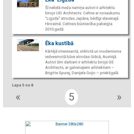
Šī nelielā meža namiņa autori ir arhitektu
birojs UID Architects. Celtne ar nosaukumu
"Ligzda" atrodas Japāna, bēdīgi slavenajā
Hirosimā. Celtnes būvniecība pabeigta
2010.gadā.
Ēka kustībā
Kārtējā interesantā, stiklotā un modernisma
iedvesmotā būve atrodas Grācā, Austrijā.
Autori šim darbam ir arhitektu birojs GS
Architects, ar galvenajiem arhitektiem –
Brigitte Spurej, Danijela Gojic – priekšgalā.
Lapa 5 no 8
«
5
»