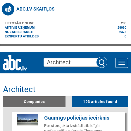
ABC.LV SKAITĻOS
LIETOTĀJI ONLINE
200
AKTĪVIE UZŅĒMUMI
28080
NOZARES RAKSTI
2373
EKSPERTU ATBILDES
0
Toggle
naviga
Architect
Companies
193 articles found
Gaumīgs policijas iecirknis
Par šī projekta izstrādi atbildīgi ir
profesionāļi no Kerstin Thompson