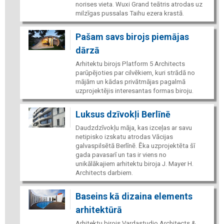
norises vieta. Wuxi Grand teātris atrodas uz
milzīgas pussalas Taihu ezera krastā.
Pašam savs birojs piemājas
dārzā
Arhitektu birojs Platform 5 Architects
parūpējoties par cilvēkiem, kuri strādā no
mājām un kādas privātmājas pagalmā
uzprojektējis interesantas formas biroju.
Luksus dzīvokļi Berlīnē
Daudzdzīvokļu māja, kas izceļas ar savu
netipisko izskatu atrodas Vācijas
galvaspilsētā Berlīnē. Ēka uzprojektēta šī
gada pavasarī un tas ir viens no
unikālākajiem arhitektu biroja J. Mayer H.
Architects darbiem.
Baseins kā dizaina elements
arhitektūrā
Arhitektu birojs Vardastudio Architects &