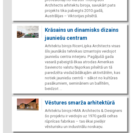
Architects arhitektu biroja, savukārt pats
projekts tika pabeigts 2010.gadā,
Austrālijas – Viktorijas pilsētā.
Krāsains un dinamisks dizains
jauniešu centram
Arhitektu birojs Rice+Lipka Architects visas
šīs jaunākās tehnikas izmantojis veidojot
jauniešu centra interjeru. Pagājušā gada
vasarā pabeigtā ēkaa atrodas Amerikas
Savienoto valstu Ņujorkas pilsētā un tā
paredzēta visdažādākajām aktivitātēm, kas
notiek jauniešu centrā – sākot no kultūras
pasākumiem, semināriem un ballītēm,
beidzot ...
Vēstures smarža arhitektūrā
Arhitektu birojs HMA Architects & Designers
šo projektu ir veidojis uz 1970.gadā celtas
rūpnīcas fabrikas – tas ēkai piešķir
vēsturisku un industriālu noskaņu.