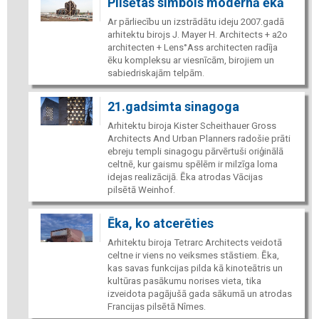
Pilsētas simbols modernā ēkā
Ar pārliecību un izstrādātu ideju 2007.gadā
arhitektu birojs J. Mayer H. Architects + a2o
architecten + Lens°Ass architecten radīja
ēku kompleksu ar viesnīcām, birojiem un
sabiedriskajām telpām.
21.gadsimta sinagoga
Arhitektu biroja Kister Scheithauer Gross
Architects And Urban Planners radošie prāti
ebreju templi sinagogu pārvērtuši oriģinālā
celtnē, kur gaismu spēlēm ir milzīga loma
idejas realizācijā. Ēka atrodas Vācijas
pilsētā Weinhof.
Ēka, ko atcerēties
Arhitektu biroja Tetrarc Architects veidotā
celtne ir viens no veiksmes stāstiem. Ēka,
kas savas funkcijas pilda kā kinoteātris un
kultūras pasākumu norises vieta, tika
izveidota pagājušā gada sākumā un atrodas
Francijas pilsētā Nîmes.