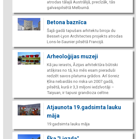
atrodas tālajā Austrālijā, precīzāk, tās
galvaspilsētā Melburnā.
Betona baznīca
Šajā gadā tapušais arhitektu biroja du
Besset-Lyon Architectes projekts atrodas
Lons-le-Saunier pilsētā Francijā.
Arheoloģijas muzeji
Kā jau ierasts, Āzijas arhitektūra būtiski
atšķiras no tā, ko mēs esam pieraduši
redzēt savos platuma grādos. Arī šoreiz
Ķīna nebaidās no riska un 2007.gadā,
pilsētā, kurā ir 3,3 miljoni iedzīvotāji –
Taiyuan, ir tapusi grandioza celtne.
Atjaunota 19.gadsimta lauku
māja
19.gadsimta lauku māja
Ēka "Ligzda"