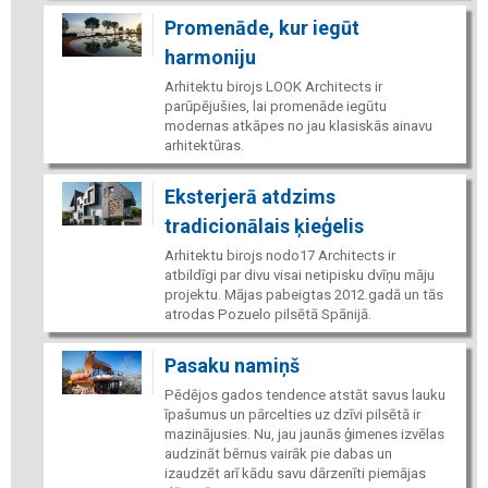
Promenāde, kur iegūt
harmoniju
Arhitektu birojs LOOK Architects ir
parūpējušies, lai promenāde iegūtu
modernas atkāpes no jau klasiskās ainavu
arhitektūras.
Eksterjerā atdzims
tradicionālais ķieģelis
Arhitektu birojs nodo17 Architects ir
atbildīgi par divu visai netipisku dvīņu māju
projektu. Mājas pabeigtas 2012.gadā un tās
atrodas Pozuelo pilsētā Spānijā.
Pasaku namiņš
Pēdējos gados tendence atstāt savus lauku
īpašumus un pārcelties uz dzīvi pilsētā ir
mazinājusies. Nu, jau jaunās ģimenes izvēlas
audzināt bērnus vairāk pie dabas un
izaudzēt arī kādu savu dārzenīti piemājas