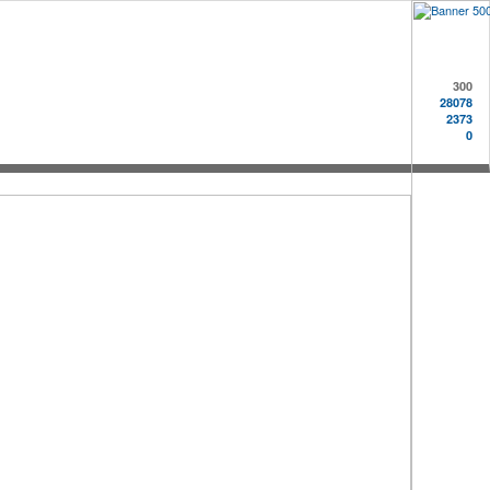
300
28078
2373
0