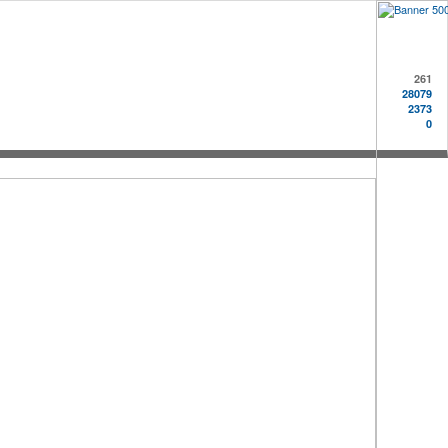
261
28079
2373
0