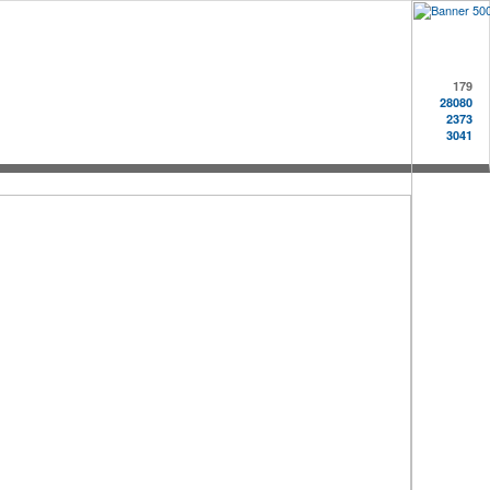
179
28080
2373
3041