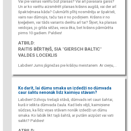
Vai pie vainas varētu būt plaisas? Vai arī pavasara gaiss?
Un ar ko varētu aizsmērēt plaisas krāsns augšā, vai der arī
špakteļmasa kāda? Cukmūrīti plītij nosmērēju ar špakteli,
vairs nav dūmojis, taču tas ir no podiņiem. Krāsns ir no
ķieģeļiem, vai tāds variants derētu arī tai? Šķiet, ka plaisas
veidojas, jo grīda sēžas, veca ēka, bet krāsns pārmūrēta
pirms 10 gadiem. Paldies!
ATBILD:
RAITIS BĒRTIŅŠ, SIA "GIERSCH BALTIC"
VALDES LOCEKLIS
Labdien! Jums jāgriežas pie krāšņu meistariem. Ar cieņu,...
Ko darīt, lai dūmu smaka un izdedži no dūmvada
caur šahtu nenonāk līdz kaimiņu stāvam?
Labdien! Dzīvoju trešajā stāvā, dūmvads iet cauri šahtai,
kurā ir ielikta dūmvada čaula. Kad liels vējš, kaimiņiene
sūdzas, ka līdz viņas stāvam nonāk izdedži un dūmu
smaka. Ko labāk likt tajā šahtā, ar putām aizpūst vai vati
salikt? Paldies!
ATBILD: