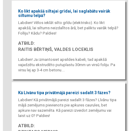
Ko likt apakšā siltajai grīdai, lai saglabātu vairāk
siltumu telpā?
Labdien! Vēlos ieklāt silto grīdu (elektrisko). Ko likt
apakšā, lai siltums neizdalītos ārā, bet paliktu vairāk telpā?
Folliju? Kādu? Paldies!
ATBILD:
RAITIS BĒRTIŅŠ, VALDES LOCEKLIS
Labdien! Ja izmantosiet apsildes kabeli, tad apakšā
vajadzētu ekstrudēto putuplastu 30mm un virsū foliju. Pa
virsu lej ap 3-4 cm betonu....
Kā Līvānu tipa privātmājā pareizi sadalīt 3 fāzes?
Labdien! Kā privātmājā pareizi sadalīt 3 fāzes? Līvānu tipa
mājā zemējums pievienots pie apkures caurules, bet
apkure nav sazemēta. Kā pareizi izveidot zemējumu vai
laist uz 0? Paldies!
ATBILD: