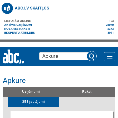
ABC.LV SKAITĻOS
LIETOTĀJI ONLINE
193
AKTĪVIE UZŅĒMUMI
28079
NOZARES RAKSTI
2373
EKSPERTU ATBILDES
3041
Toggle
naviga
Apkure
Uzņēmumi
Raksti
358 jautājumi