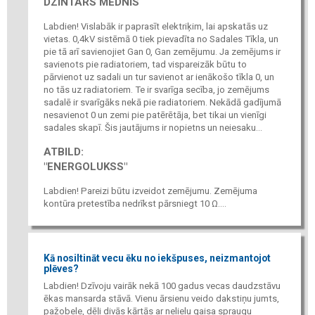
DZINTARS MEDNIS
Labdien! Vislabāk ir paprasīt elektriķim, lai apskatās uz
vietas. 0,4kV sistēmā 0 tiek pievadīta no Sadales Tīkla, un
pie tā arī savienojiet Gan 0, Gan zemējumu. Ja zemējums ir
savienots pie radiatoriem, tad vispareizāk būtu to
pārvienot uz sadali un tur savienot ar ienākošo tīkla 0, un
no tās uz radiatoriem. Te ir svarīga secība, jo zemējums
sadalē ir svarīgāks nekā pie radiatoriem. Nekādā gadījumā
nesavienot 0 un zemi pie patērētāja, bet tikai un vienīgi
sadales skapī. Šis jautājums ir nopietns un neiesaku...
ATBILD:
"ENERGOLUKSS"
Labdien! Pareizi būtu izveidot zemējumu. Zemējuma
kontūra pretestība nedrīkst pārsniegt 10 Ω....
Kā nosiltināt vecu ēku no iekšpuses, neizmantojot
plēves?
Labdien! Dzīvoju vairāk nekā 100 gadus vecas daudzstāvu
ēkas mansarda stāvā. Vienu ārsienu veido dakstiņu jumts,
pažobele, dēļi divās kārtās ar nelielu gaisa spraugu