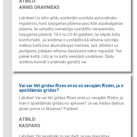
ATBILD:
ARNIS DRAVNIEKS
Labdien! Uz silto grīdu sistēmām uzstāda automātisko
regulatoru, kurš turpgaitas plūsmai jauc klāt atpakaļgaitas
plūsmu, lai uzturētu nemainīgu uzstādīto temperatūru
turpgaitas plūsmā. Tā ir no 25-45 grādiem, lai telpās būtu
komfortabli. Ja sistēmai ir uzstādīts kā siltuma ražotājs
malkas katls bez akumulācijas tvertnes, tad, atbildot uz
jautājumu, pārējais siltuma daudzums nekur nepazūd. Tas
paliek katlā. Līdz ar to katls vienkārši uzvārīsies. Šādu
sistēmu kurināt ir praktiski gandrīz vai...
Vai var likt grīdas flīzes virsū uz vecajām flīzēm, ja ir
apsildāmās grīdas?
Labdien! Vai var likt grīdas flīzes virsū uz vecajām flīzēm, ja
man ir apsildāmās grīdas no apkures? Ja var, kādus darbus
jāveic pirms to likšanas? Paldies!
ATBILD:
KASPARS
Labdien! Tīri teorētiski to var darīt, ja nav glancētas,