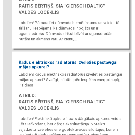
RAITIS BĒRTIŅŠ, SIA "GIERSCH BALTIC"
VALDES LOCEKLIS
Labdien! Pārbaudiet dūmvada hermētiskumu un veiciet tā
tīrīšanu. Iespējams, ka dūmvads ir bojāts un ir
ugunsnedrošs. Dūmvadu drīkst blīvēt ar ugunsdrošām
putām un akmens vati. Ar cieņu,...
Kādus elektriskos radiatorus izvēlēties pastāvīgai
mājas apkurei?
Labdien! Kādus elektriskos radiatorus izvēlēties pastāvīgai
mājas apkurei? Svarīgi, lai būtu pēc iespējas energotaupīgi.
Paldies!
ATBILD:
RAITIS BĒRTIŅŠ, SIA "GIERSCH BALTIC"
VALDES LOCEKLIS
Labdien! Elektriskā apkure ir pats dārgākais apkures veids.
Lēta ierīkošana, bet dārga ekspluatācija. Noteikti
vajadzētu izvēlēties energoefektīvākos sildītājus, kuriem
var iestatīt darba režīmu un temperatūru, piemēram,