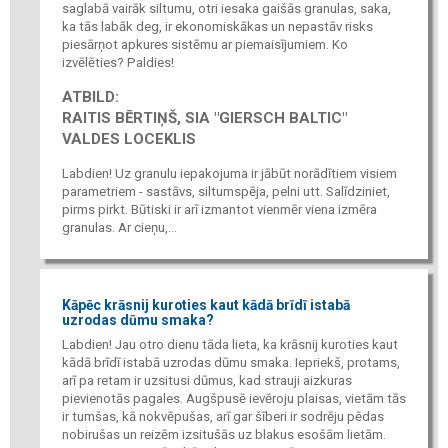
saglabā vairāk siltumu, otri iesaka gaišās granulas, saka,
ka tās labāk deg, ir ekonomiskākas un nepastāv risks
piesārņot apkures sistēmu ar piemaisījumiem. Ko
izvēlēties? Paldies!
ATBILD:
RAITIS BĒRTIŅŠ, SIA "GIERSCH BALTIC"
VALDES LOCEKLIS
Labdien! Uz granulu iepakojuma ir jābūt norādītiem visiem
parametriem - sastāvs, siltumspēja, pelni utt. Salīdziniet,
pirms pirkt. Būtiski ir arī izmantot vienmēr viena izmēra
granulas. Ar cieņu,...
Kāpēc krāsnij kuroties kaut kādā brīdī istabā
uzrodas dūmu smaka?
Labdien! Jau otro dienu tāda lieta, ka krāsnij kuroties kaut
kādā brīdī istabā uzrodas dūmu smaka. Iepriekš, protams,
arī pa retam ir uzsitusi dūmus, kad strauji aizkuras
pievienotās pagales. Augšpusē ievēroju plaisas, vietām tās
ir tumšas, kā nokvēpušas, arī gar šīberi ir sodrēju pēdas
nobirušas un reizēm izsitušās uz blakus esošām lietām.