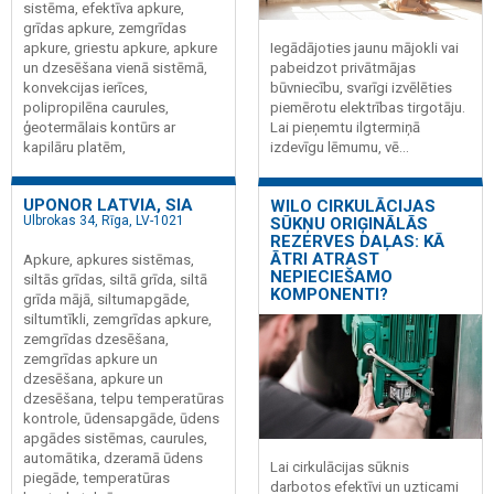
sistēma, efektīva apkure,
grīdas apkure, zemgrīdas
apkure, griestu apkure, apkure
Iegādājoties jaunu mājokli vai
un dzesēšana vienā sistēmā,
pabeidzot privātmājas
konvekcijas ierīces,
būvniecību, svarīgi izvēlēties
polipropilēna caurules,
piemērotu elektrības tirgotāju.
ģeotermālais kontūrs ar
Lai pieņemtu ilgtermiņā
kapilāru platēm,
izdevīgu lēmumu, vē...
UPONOR LATVIA, SIA
WILO CIRKULĀCIJAS
Ulbrokas 34, Rīga, LV-1021
SŪKŅU ORIĢINĀLĀS
REZERVES DAĻAS: KĀ
ĀTRI ATRAST
Apkure, apkures sistēmas,
NEPIECIEŠAMO
siltās grīdas, siltā grīda, siltā
KOMPONENTI?
grīda mājā, siltumapgāde,
siltumtīkli, zemgrīdas apkure,
zemgrīdas dzesēšana,
zemgrīdas apkure un
dzesēšana, apkure un
dzesēšana, telpu temperatūras
kontrole, ūdensapgāde, ūdens
apgādes sistēmas, caurules,
automātika, dzeramā ūdens
Lai cirkulācijas sūknis
piegāde, temperatūras
darbotos efektīvi un uzticami