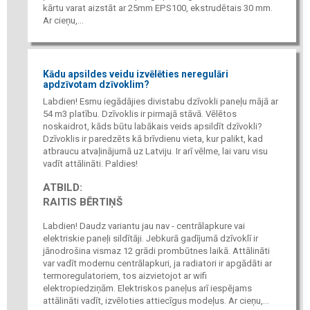
kārtu varat aizstāt ar 25mm EPS100, ekstrudētais 30 mm.
Ar cieņu,...
Kādu apsildes veidu izvēlēties neregulāri
apdzīvotam dzīvoklim?
Labdien! Esmu iegādājies divistabu dzīvokli paneļu mājā ar
54 m3 platību. Dzīvoklis ir pirmajā stāvā. Vēlētos
noskaidrot, kāds būtu labākais veids apsildīt dzīvokli?
Dzīvoklis ir paredzēts kā brīvdienu vieta, kur palikt, kad
atbraucu atvaļinājumā uz Latviju. Ir arī vēlme, lai varu visu
vadīt attālināti. Paldies!
ATBILD:
RAITIS BĒRTIŅŠ
Labdien! Daudz variantu jau nav - centrālapkure vai
elektriskie paneļi sildītāji. Jebkurā gadījumā dzīvoklī ir
jānodrošina vismaz 12 grādi prombūtnes laikā. Attālināti
var vadīt modernu centrālapkuri, ja radiatori ir apgādāti ar
termoregulatoriem, tos aizvietojot ar wifi
elektropiedziņām. Elektriskos paneļus arī iespējams
attālināti vadīt, izvēloties attiecīgus modeļus. Ar cieņu,...