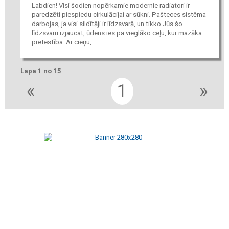
Labdien! Visi šodien nopērkamie modernie radiatori ir
paredzēti piespiedu cirkulācijai ar sūkni. Pašteces sistēma
darbojas, ja visi sildītāji ir līdzsvarā, un tikko Jūs šo
līdzsvaru izjaucat, ūdens ies pa vieglāko ceļu, kur mazāka
pretestība. Ar cieņu,...
Lapa 1 no 15
«
1
»