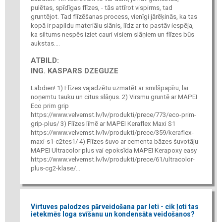
pulētas, spīdīgas flīzes, - tās attīrot vispirms, tad
gruntējot. Tad flīzēšanas process, vienīgi jārēķinās, ka tas
kopā ir papildu materiālu slānis, līdz ar to pastāv iespēja,
ka siltums nespēs iziet cauri visiem slāņiem un flīzes būs
aukstas....
ATBILD:
ING. KASPARS DZEGUZE
Labdien! 1) Flīzes vajadzētu uzmatēt ar smilšpapīru, lai
noņemtu tauku un citus slāņus. 2) Virsmu gruntē ar MAPEI
Eco prim grip
https://www.velvemst.lv/lv/produkti/prece/773/eco-prim-
grip-plus/ 3) Flīzes līmē ar MAPEI Keraflex Maxi S1
https://www.velvemst.lv/lv/produkti/prece/359/keraflex-
maxi-s1-c2tes1/ 4) Flīzes šuvo ar cementa bāzes šuvotāju
MAPEI Ultracolor plus vai epoksīda MAPEI Kerapoxy easy
https://www.velvemst.lv/lv/produkti/prece/61/ultracolor-
plus-cg2-klase/...
Virtuves palodzes pārveidošana par leti - cik ļoti tas
ietekmēs loga svīšanu un kondensāta veidošanos?