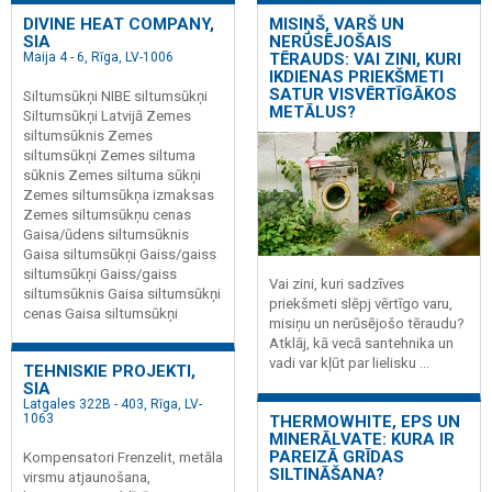
DIVINE HEAT COMPANY,
MISIŅŠ, VARŠ UN
SIA
NERŪSĒJOŠAIS
Maija 4 - 6, Rīga, LV-1006
TĒRAUDS: VAI ZINI, KURI
IKDIENAS PRIEKŠMETI
SATUR VISVĒRTĪGĀKOS
Siltumsūkņi NIBE siltumsūkņi
METĀLUS?
Siltumsūkņi Latvijā Zemes
siltumsūknis Zemes
siltumsūkņi Zemes siltuma
sūknis Zemes siltuma sūkņi
Zemes siltumsūkņa izmaksas
Zemes siltumsūkņu cenas
Gaisa/ūdens siltumsūknis
Gaisa siltumsūkņi Gaiss/gaiss
siltumsūkņi Gaiss/gaiss
Vai zini, kuri sadzīves
siltumsūknis Gaisa siltumsūkņi
priekšmeti slēpj vērtīgo varu,
cenas Gaisa siltumsūkņi
misiņu un nerūsējošo tēraudu?
Atklāj, kā vecā santehnika un
vadi var kļūt par lielisku ...
TEHNISKIE PROJEKTI,
SIA
Latgales 322B - 403, Rīga, LV-
1063
THERMOWHITE, EPS UN
MINERĀLVATE: KURA IR
PAREIZĀ GRĪDAS
Kompensatori Frenzelit, metāla
SILTINĀŠANA?
virsmu atjaunošana,