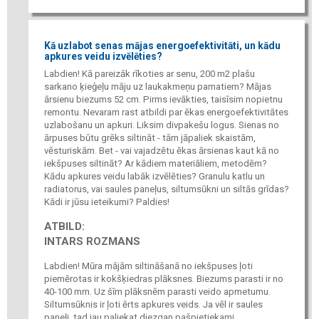
Kā uzlabot senas mājas energoefektivitāti, un kādu
apkures veidu izvēlēties?
Labdien! Kā pareizāk rīkoties ar senu, 200 m2 plašu
sarkano ķieģeļu māju uz laukakmeņu pamatiem? Mājas
ārsienu biezums 52 cm. Pirms ievākties, taisīsim nopietnu
remontu. Nevaram rast atbildi par ēkas energoefektivitātes
uzlabošanu un apkuri. Liksim divpakešu logus. Sienas no
ārpuses būtu grēks siltināt - tām jāpaliek skaistām,
vēsturiskām. Bet - vai vajadzētu ēkas ārsienas kaut kā no
iekšpuses siltināt? Ar kādiem materiāliem, metodēm?
Kādu apkures veidu labāk izvēlēties? Granulu katlu un
radiatorus, vai saules paneļus, siltumsūkni un siltās grīdas?
Kādi ir jūsu ieteikumi? Paldies!
ATBILD:
INTARS ROZMANS
Labdien! Mūra mājām siltināšanā no iekšpuses ļoti
piemērotas ir kokšķiedras plāksnes. Biezums parasti ir no
40-100 mm. Uz šīm plāksnēm parasti veido apmetumu.
Siltumsūknis ir ļoti ērts apkures veids. Ja vēl ir saules
paneļi, tad jau paliekat diezgan pašpietiekami.