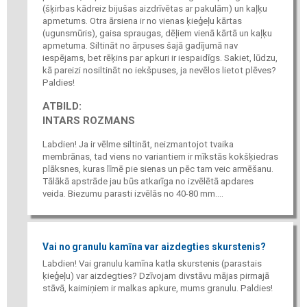
(šķirbas kādreiz bijušas aizdrīvētas ar pakulām) un kaļķu
apmetums. Otra ārsiena ir no vienas ķieģeļu kārtas
(ugunsmūris), gaisa spraugas, dēļiem vienā kārtā un kaļķu
apmetuma. Siltināt no ārpuses šajā gadījumā nav
iespējams, bet rēķins par apkuri ir iespaidīgs. Sakiet, lūdzu,
kā pareizi nosiltināt no iekšpuses, ja nevēlos lietot plēves?
Paldies!
ATBILD:
INTARS ROZMANS
Labdien! Ja ir vēlme siltināt, neizmantojot tvaika
membrānas, tad viens no variantiem ir mīkstās kokšķiedras
plāksnes, kuras līmē pie sienas un pēc tam veic armēšanu.
Tālākā apstrāde jau būs atkarīga no izvēlētā apdares
veida. Biezumu parasti izvēlās no 40-80 mm....
Vai no granulu kamīna var aizdegties skurstenis?
Labdien! Vai granulu kamīna katla skurstenis (parastais
ķieģeļu) var aizdegties? Dzīvojam divstāvu mājas pirmajā
stāvā, kaimiņiem ir malkas apkure, mums granulu. Paldies!