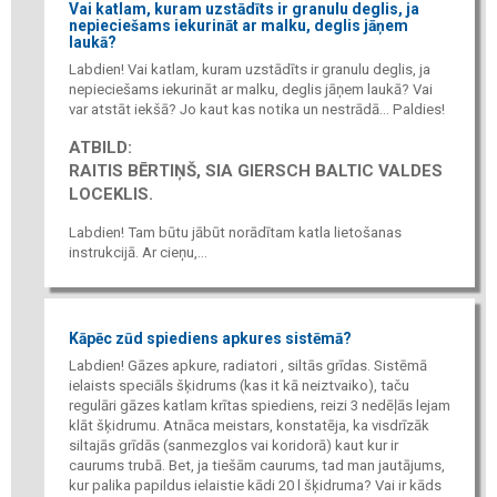
Vai katlam, kuram uzstādīts ir granulu deglis, ja
nepieciešams iekurināt ar malku, deglis jāņem
laukā?
Labdien! Vai katlam, kuram uzstādīts ir granulu deglis, ja
nepieciešams iekurināt ar malku, deglis jāņem laukā? Vai
var atstāt iekšā? Jo kaut kas notika un nestrādā... Paldies!
ATBILD:
RAITIS BĒRTIŅŠ, SIA GIERSCH BALTIC VALDES
LOCEKLIS.
Labdien! Tam būtu jābūt norādītam katla lietošanas
instrukcijā. Ar cieņu,...
Kāpēc zūd spiediens apkures sistēmā?
Labdien! Gāzes apkure, radiatori , siltās grīdas. Sistēmā
ielaists speciāls šķidrums (kas it kā neiztvaiko), taču
regulāri gāzes katlam krītas spiediens, reizi 3 nedēļās lejam
klāt šķidrumu. Atnāca meistars, konstatēja, ka visdrīzāk
siltajās grīdās (sanmezglos vai koridorā) kaut kur ir
caurums trubā. Bet, ja tiešām caurums, tad man jautājums,
kur palika papildus ielaistie kādi 20 l šķidruma? Vai ir kāds