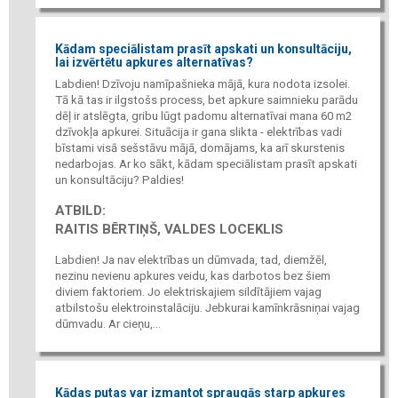
Kādam speciālistam prasīt apskati un konsultāciju,
lai izvērtētu apkures alternatīvas?
Labdien! Dzīvoju namīpašnieka mājā, kura nodota izsolei.
Tā kā tas ir ilgstošs process, bet apkure saimnieku parādu
dēļ ir atslēgta, gribu lūgt padomu alternatīvai mana 60 m2
dzīvokļa apkurei. Situācija ir gana slikta - elektrības vadi
bīstami visā sešstāvu mājā, domājams, ka arī skurstenis
nedarbojas. Ar ko sākt, kādam speciālistam prasīt apskati
un konsultāciju? Paldies!
ATBILD:
RAITIS BĒRTIŅŠ, VALDES LOCEKLIS
Labdien! Ja nav elektrības un dūmvada, tad, diemžēl,
nezinu nevienu apkures veidu, kas darbotos bez šiem
diviem faktoriem. Jo elektriskajiem sildītājiem vajag
atbilstošu elektroinstalāciju. Jebkurai kamīnkrāsniņai vajag
dūmvadu. Ar cieņu,...
Kādas putas var izmantot spraugās starp apkures