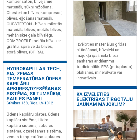
kompensatori, blīvējamie
materiāli, sūkņi ražošanai,
Chesterton blīves, kompresori,
blīves, eļļošanasmateriāli,
CHESTERTON - blīves, mīkstās
materiāla blīves, metālu blīves,
mehāniskie gala blīvslēgi,
COMPROFILE-metāla blīves ar
Izvēloties materiālus grīdas
grafītu, spirālveida blīves,
siltināšanai, būvnieki un
spirālblīves, (SPIRAL
mājokļu īpašnieki bieži
saskaras ar dilemmu –
tradicionālās EPS (putuplasta)
HYDROKAPILLAR TECH,
plāksnes, minerālvate vai
SIA, ZEMAS
inovatīvais ...
TEMPERATŪRAS ŪDENS
KAPILĀRU
APKURES/DZESĒŠANAS
SISTĒMA, SILTUMSŪKŅI,
KĀ IZVĒLĒTIES
SAULES PANEĻI
ELEKTRĪBAS TIRGOTĀJU
Brīvības 158, Rīga, LV-1012
JAUNAM MĀJOKLIM?
Ūdens kapilāru plates, ūdens
kapilāru sistēma, Hidro
kapilāru sistēma, apkures
sistēma, dzesēšanas sistēma,
zemas temperatūras apkures