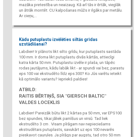
mazāka pretestība un neaizaug. Kā arī tās ir ērtāk, vieglāk
un ātrāk montēt. CU kalpošanas mūžs ir ilgāks par metālu.
Ar cieņu,...
Kādu putuplastu izvēlēties siltās grīdas
uzstādīšanai?
Labdien! Ir plānots likt silto grīdu, kur putuplasts sastāda
100 mm. Ir doma likt putuplastu divās kārtās, attiecīgi
katra kārta 50 mm. Putuplastu izvēle ir plaša, un tāpēc
rodas jautājums, kādu labāk likt - ar spundi vai bez, parastu
eps 100 vai ekstrudēto līdz eps 300? Ko Jūs varētu ieteikt
kā optimālo variantu? Iepriekš paldies!
ATBILD:
RAITIS BĒRTIŅŠ, SIA "GIERSCH BALTIC"
VALDES LOCEKLIS
Labdien! Pareizāk būtu likt 2 kārtas pa 50 mm, var EPS100
bez spundes, tikai jāliek pamīšus un virsū. Tad liek
ekstrudēto 3 cm . Visam pīrāgam nav nepieciešams
ekstrudētais putuplasts, savukārt uz eps 100 nevarēs
pieskavot caurules. Ja pīrāgs par augstu, tad otro 50 mm