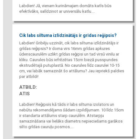
Labdien! Jā, vienam kurināmajam domāts katls būs
efektīvāks, salīdzinot ar universālu katlu....
Cik labs siltuma izlīdzinātājs ir grīdas reģipsis?
Labdien! Gribēju uzzināt, cik labs siltuma izlīdzinātājs ir
grīdas reģipsis? Ir doma virs 16mm grīdas apkures
ūdenscaurulēm uzlikt grīdas reģipsi un tad virsū vinilu ar
kliku. Caurules būs iefrēzētas 15cm biezā pusspundes
ekstrudētajā putuplastā. No caurules līdz caurulei 10-15
cm, vai labāk samazināt šo attālumu? Jau iepriekš paldies
par atbildi!
ATBILD:
ATIS
Labdien! Reģipsis kā tāds ir labs siltuma izolators un
nebūtu rekomendējams šādam izpildījumam. 10 līdz 15cm
ir standarta attālums starp caurulēm. Atstarpju
samazināšana vai lielāks diametrs nepieciešams garākos
silto grīdas cauruļu posmos....