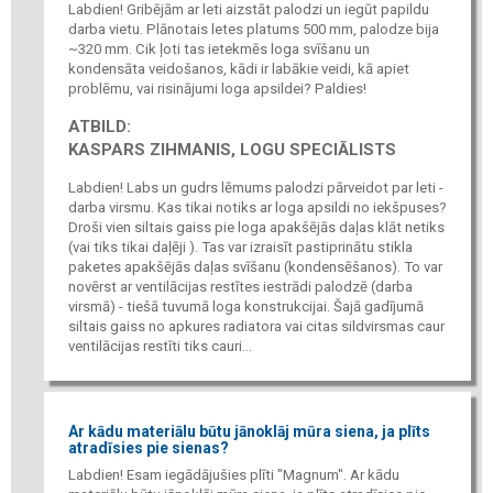
Labdien! Gribējām ar leti aizstāt palodzi un iegūt papildu
darba vietu. Plānotais letes platums 500 mm, palodze bija
~320 mm. Cik ļoti tas ietekmēs loga svīšanu un
kondensāta veidošanos, kādi ir labākie veidi, kā apiet
problēmu, vai risinājumi loga apsildei? Paldies!
ATBILD:
KASPARS ZIHMANIS, LOGU SPECIĀLISTS
Labdien! Labs un gudrs lēmums palodzi pārveidot par leti -
darba virsmu. Kas tikai notiks ar loga apsildi no iekšpuses?
Droši vien siltais gaiss pie loga apakšējās daļas klāt netiks
(vai tiks tikai daļēji ). Tas var izraisīt pastiprinātu stikla
paketes apakšējās daļas svīšanu (kondensēšanos). To var
novērst ar ventilācijas restītes iestrādi palodzē (darba
virsmā) - tiešā tuvumā loga konstrukcijai. Šajā gadījumā
siltais gaiss no apkures radiatora vai citas sildvirsmas caur
ventilācijas restīti tiks cauri...
Ar kādu materiālu būtu jānoklāj mūra siena, ja plīts
atradīsies pie sienas?
Labdien! Esam iegādājušies plīti "Magnum". Ar kādu