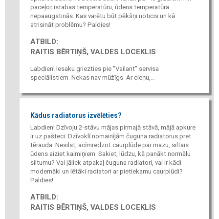
paceļot istabas temperatūru, ūdens temperatūra
nepaaugstinās. Kas varētu būt pēkšņi noticis un kā
atrisināt problēmu? Paldies!
ATBILD:
RAITIS BĒRTIŅŠ, VALDES LOCEKLIS
Labdien! Iesaku griezties pie "Vailant" servisa
speciālistiem. Nekas nav mūžīgs. Ar cieņu,...
Kādus radiatorus izvēlēties?
Labdien! Dzīvoju 2-stāvu mājas pirmajā stāvā, mājā apkure
ir uz pašteci. Dzīvoklī nomainījām čuguna radiatorus pret
tērauda. Nesilst, acīmredzot caurplūde par mazu, siltais
ūdens aiziet kaimiņiem. Sakiet, lūdzu, kā panākt normālu
siltumu? Vai jāliek atpakaļ čuguna radiatori, vai ir kādi
modernāki un lētāki radiatori ar pietiekamu caurplūdi?
Paldies!
ATBILD:
RAITIS BĒRTIŅŠ, VALDES LOCEKLIS