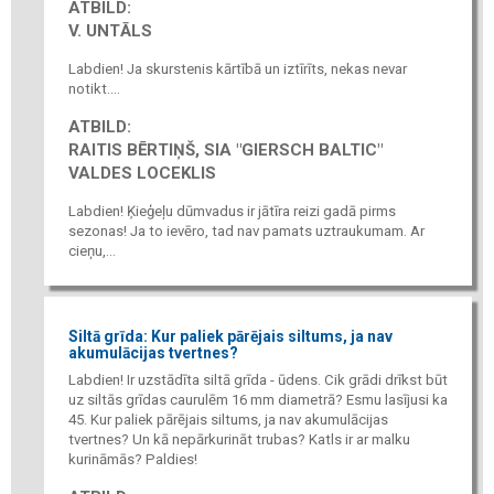
ATBILD:
V. UNTĀLS
Labdien! Ja skurstenis kārtībā un iztīrīts, nekas nevar
notikt....
ATBILD:
RAITIS BĒRTIŅŠ, SIA "GIERSCH BALTIC"
VALDES LOCEKLIS
Labdien! Ķieģeļu dūmvadus ir jātīra reizi gadā pirms
sezonas! Ja to ievēro, tad nav pamats uztraukumam. Ar
cieņu,...
Siltā grīda: Kur paliek pārējais siltums, ja nav
akumulācijas tvertnes?
Labdien! Ir uzstādīta siltā grīda - ūdens. Cik grādi drīkst būt
uz siltās grīdas caurulēm 16 mm diametrā? Esmu lasījusi ka
45. Kur paliek pārējais siltums, ja nav akumulācijas
tvertnes? Un kā nepārkurināt trubas? Katls ir ar malku
kurināmās? Paldies!