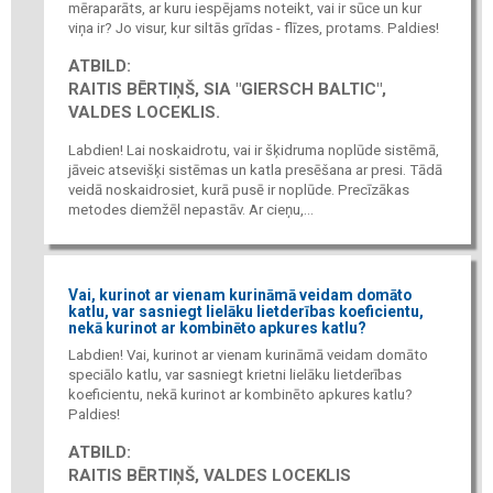
mēraparāts, ar kuru iespējams noteikt, vai ir sūce un kur
viņa ir? Jo visur, kur siltās grīdas - flīzes, protams. Paldies!
ATBILD:
RAITIS BĒRTIŅŠ, SIA "GIERSCH BALTIC",
VALDES LOCEKLIS.
Labdien! Lai noskaidrotu, vai ir šķidruma noplūde sistēmā,
jāveic atsevišķi sistēmas un katla presēšana ar presi. Tādā
veidā noskaidrosiet, kurā pusē ir noplūde. Precīzākas
metodes diemžēl nepastāv. Ar cieņu,...
Vai, kurinot ar vienam kurināmā veidam domāto
katlu, var sasniegt lielāku lietderības koeficientu,
nekā kurinot ar kombinēto apkures katlu?
Labdien! Vai, kurinot ar vienam kurināmā veidam domāto
speciālo katlu, var sasniegt krietni lielāku lietderības
koeficientu, nekā kurinot ar kombinēto apkures katlu?
Paldies!
ATBILD:
RAITIS BĒRTIŅŠ, VALDES LOCEKLIS