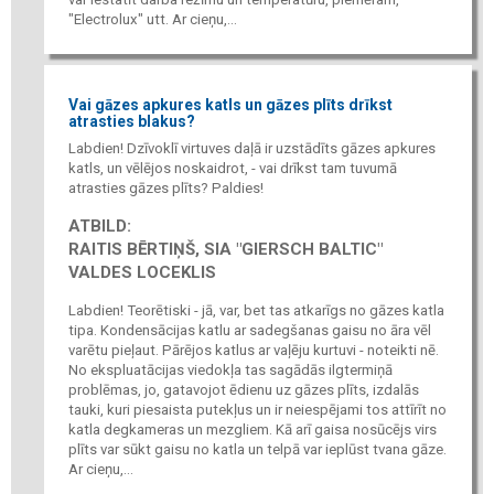
"Electrolux" utt. Ar cieņu,...
Vai gāzes apkures katls un gāzes plīts drīkst
atrasties blakus?
Labdien! Dzīvoklī virtuves daļā ir uzstādīts gāzes apkures
katls, un vēlējos noskaidrot, - vai drīkst tam tuvumā
atrasties gāzes plīts? Paldies!
ATBILD:
RAITIS BĒRTIŅŠ, SIA "GIERSCH BALTIC"
VALDES LOCEKLIS
Labdien! Teorētiski - jā, var, bet tas atkarīgs no gāzes katla
tipa. Kondensācijas katlu ar sadegšanas gaisu no āra vēl
varētu pieļaut. Pārējos katlus ar vaļēju kurtuvi - noteikti nē.
No ekspluatācijas viedokļa tas sagādās ilgtermiņā
problēmas, jo, gatavojot ēdienu uz gāzes plīts, izdalās
tauki, kuri piesaista putekļus un ir neiespējami tos attīrīt no
katla degkameras un mezgliem. Kā arī gaisa nosūcējs virs
plīts var sūkt gaisu no katla un telpā var ieplūst tvana gāze.
Ar cieņu,...