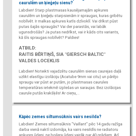
caurulēm un ķieģeļu sienu?
Labdien! Starp plastmasas kausējamajām apkures
caurulēm un ķieģeļu starpsienām ir spraugas, kuras gribētu
noblīvēt. Ir malkas apkures katls dzīvoklī. Vai drīkst pūst
putas šajās spraugās? Vai der parastās, vai labāk
ugunsdrošās? Ja putas nedrīkst, vai ir kāds cits variants,
kā šīs spraugas noblīvēt? Paldies!
ATBILD:
RAITIS BĒRTIŅŠ, SIA "GIERSCH BALTIC"
VALDES LOCEKLIS
Labdien! Noteikti vajadzētu caurulēm sienas caurejas daļā
uzlikt elastīgu izolāciju (Acatube 9mm vai citu) un pārējo
spraugu var pūst ar putām, jo plastmasas caurules
temperatūras ietekmē izplešas un saraujas. Bez izolācijas
caurule putās krakšķēs! Ar cieņu,...
Kāpēc zemes siltumsūknis vairs nesilda?
Labdien! Zemes siltumsūknis "Vaillant" pēc 14 gadu ražīga
darba vienā naktī izdomāja, ka vairs nesildīs ne radiatoru
apkures ūdeni, ne boilera ūdeni vairāk par 40 grādiem. Arī