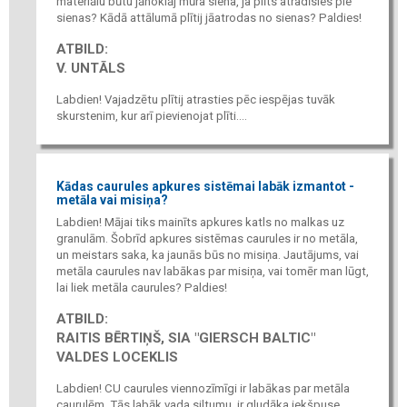
materiālu būtu jānoklāj mūra siena, ja plīts atradīsies pie
sienas? Kādā attālumā plītij jāatrodas no sienas? Paldies!
ATBILD:
V. UNTĀLS
Labdien! Vajadzētu plītij atrasties pēc iespējas tuvāk
skurstenim, kur arī pievienojat plīti....
Kādas caurules apkures sistēmai labāk izmantot -
metāla vai misiņa?
Labdien! Mājai tiks mainīts apkures katls no malkas uz
granulām. Šobrīd apkures sistēmas caurules ir no metāla,
un meistars saka, ka jaunās būs no misiņa. Jautājums, vai
metāla caurules nav labākas par misiņa, vai tomēr man lūgt,
lai liek metāla caurules? Paldies!
ATBILD:
RAITIS BĒRTIŅŠ, SIA "GIERSCH BALTIC"
VALDES LOCEKLIS
Labdien! CU caurules viennozīmīgi ir labākas par metāla
caurulēm. Tās labāk vada siltumu, ir gludāka iekšpuse,