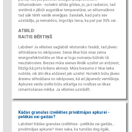
Siltumsūknim - noteikti siltās grīdas, jo, ja ir radiatori, tad
sistēmā ir jābūt augstākai temperatūrai, un siltumsūknis
tad sāk tērēt vairāk enerģijas. Savulaik, kad pats sev
uzstādīju, ja nemaldos, tirgotājs teica, ka pat par 30% var...
ATBILD:
RAITIS BĒRTIŅŠ
Labdien! Ja vēlaties saglabāt vēsturisko fasādi, tad jāveic
siltināšana no iekšpuses. Senai ēkai būs visai zema
energoefektivitāte un tikai ar logu nomaiņu būtiski tā
neuzlabosies. Biezas mūra sienas lēnāk uzsilst un atdziest,
līdzīgi kā pirts krāsns akmeņi. Mūra biezums ir tikai laika
nobīde, cik ātri ēka atdziest jeb uzsilst. Noteikti būtu jāveic
ārsienu siltināšana no iekšpuses, kā arī jāparedz ventilācija.
Apkures veida izvēle būtu atkarīga no rosības un ēkas
izmantošanas mērķa. Ja vēlaties uzstādīt...
Kādas granulas izvēlēties privātmājas apkurei -
pelēkās vai gaišās?
Labdien! Kādas granulas izvēlēties - pelēkās vai gaišās, -
privātmājas apkurei? Vieni saka, ka tumšās deg ilgāk,