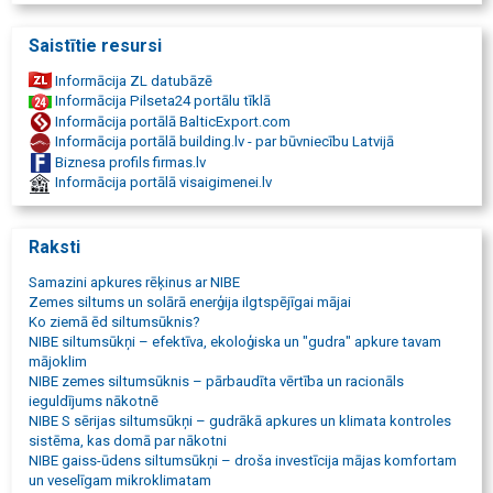
Siltumsūknis gaiss gaiss
Siltumsūknis cena
Saistītie resursi
Siltumsūkņu cenas
Siltumsūkņa izmaksas
Informācija ZL datubāzē
Siltumsūkņu centrs
Informācija Pilseta24 portālu tīklā
Siltuma sūknis
Informācija portālā BalticExport.com
Siltuma sūkņi
Informācija portālā building.lv - par būvniecību Latvijā
NIBE siltuma sūkņi
Biznesa profils firmas.lv
Rekuperācijas iekārtas
Informācija portālā visaigimenei.lv
Ventilācija mājām
Kondicionēšanas sistēmas
Dzesēšanas iekārtas
Raksti
Dzesēšanas sistēmas
Elektriskie katli
Samazini apkures rēķinus ar NIBE
Ūdenssildītāji
Zemes siltums un solārā enerģija ilgtspējīgai mājai
Ūdens sildītāji
Ko ziemā ēd siltumsūknis?
Saules enerģija mājām
NIBE siltumsūkņi – efektīva, ekoloģiska un "gudra" apkure tavam
Solārā enerģija
mājoklim
Apkures sistēmas
NIBE zemes siltumsūknis – pārbaudīta vērtība un racionāls
Modernās apkures sistēmas
ieguldījums nākotnē
Ekonomiska apkure
NIBE S sērijas siltumsūkņi – gudrākā apkures un klimata kontroles
Alternatīvā apkure
sistēma, kas domā par nākotni
Kvalitatīva apkure
NIBE gaiss-ūdens siltumsūkņi – droša investīcija mājas komfortam
Apsildes iekārtas
un veselīgam mikroklimatam
Apsildes iekārtu tirdzniecība