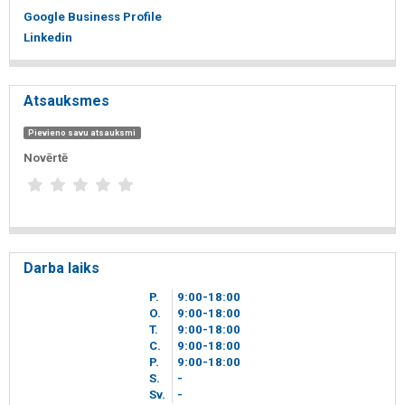
Google Business Profile
Linkedin
Atsauksmes
Pievieno savu atsauksmi
Novērtē
Darba laiks
P.
9
00
-18
00
O.
9
00
-18
00
T.
9
00
-18
00
C.
9
00
-18
00
P.
9
00
-18
00
S.
-
Sv.
-