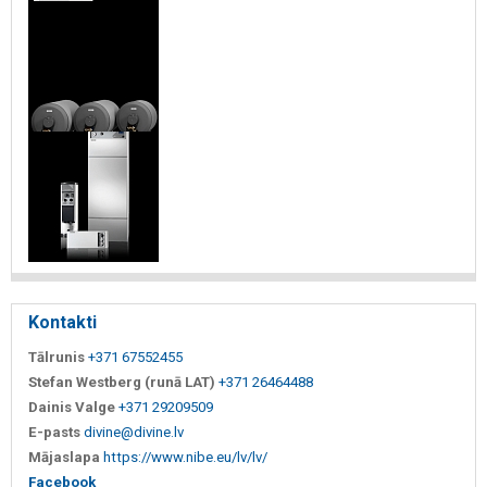
Kontakti
Tālrunis
+371 67552455
Stefan Westberg (runā LAT)
+371 26464488
Dainis Valge
+371 29209509
E-pasts
divine@divine.lv
Mājaslapa
https://www.nibe.eu/lv/lv/
Facebook