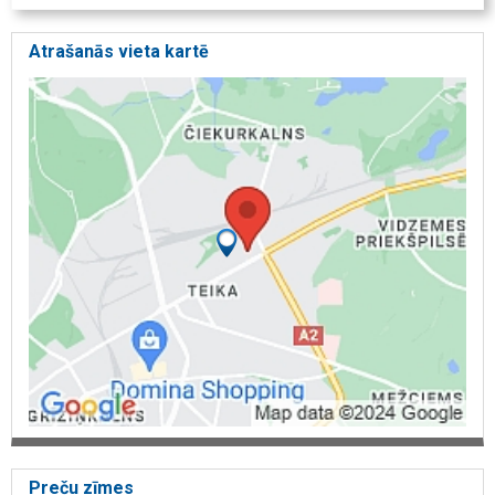
Siltumtehnika
NIBE serviss
Atrašanās vieta kartē
Siltumsūkņu serviss
Siltumsūkņu rezerves daļas
NIBE rezerves daļas
Divine Heat Company
NIBE Latvijā
NIBE Energy Systems
NIBE Uplink
Preču zīmes