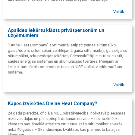
Vairāk
Apsildes iekārtu klāsts privātpersonām un
uzņēmumiem
"Divine Heat Company" sortimentā ietilpst: zemes siltumsūkņi,
gaisa/ūdens siltumsūkņi, ventilējamā gaisa siltumsūkņi, gaiss/gaiss
siltumsūkņi, rekuperācijas iekārtas, ūdenssildītāji, elektriskie katli,
saules enerģijas sistēmas un akumulācijas tvertnes. Pieejami arī
lielie siltumsūkņi komercobjektiem un NIBE Uplink viedās vadības
sistēma.
Vairāk
Kāpēc izvēlēties Divine Heat Company?
24 gadu pieredze, oficiāla NIBE pārstāvniecība, noliktavā pieejamas
rezerves daļas un pilns pēcpārdošanas serviss – tas nozīmē, ka
klientam nav jāmeklē atbalsts citur. NIBE ražo siltumsūkņus vairāk
nekā 40 gadus – Skandināvijas kvalitāte, kas piemērota Latvijas
klimatam.