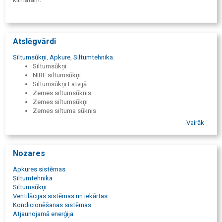
Atslēgvārdi
Siltumsūkņi
,
Apkure
,
Siltumtehnika
.
Siltumsūkņi
NIBE siltumsūkņi
Siltumsūkņi Latvijā
Zemes siltumsūknis
Zemes siltumsūkņi
Zemes siltuma sūknis
Zemes siltuma sūkņi
Vairāk
Zemes siltumsūkņa izmaksas
Zemes siltumsūkņu cenas
Gaisa/ūdens siltumsūknis
Nozares
Gaisa siltumsūkņi
Gaiss/gaiss siltumsūkņi
Apkures sistēmas
Gaiss/gaiss siltumsūknis
Siltumtehnika
Gaisa siltumsūkņi cenas
Siltumsūkņi
Gaisa siltumsūkņi atsauksmes
Ventilācijas sistēmas un iekārtas
Ventilējamā gaisa siltumsūknis
Kondicionēšanas sistēmas
Ventilējamā gaisa siltumsūkņi
Atjaunojamā enerģija
Siltumsūknis gaiss ūdens