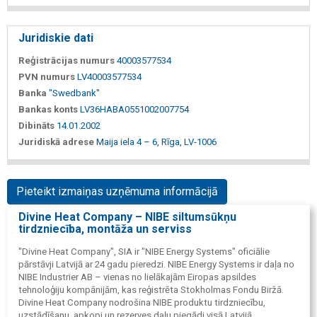
Juridiskie dati
Reģistrācijas numurs
40003577534
PVN numurs
LV40003577534
Banka
"Swedbank"
Bankas konts
LV36HABA0551002007754
Dibināts
14.01.2002
Juridiskā adrese
Maija iela 4 – 6, Rīga, LV-1006
Pieteikt izmaiņas uzņēmuma informācijā
Divine Heat Company – NIBE siltumsūkņu
tirdzniecība, montāža un serviss
"Divine Heat Company", SIA ir "NIBE Energy Systems" oficiālie
pārstāvji Latvijā ar 24 gadu pieredzi. NIBE Energy Systems ir daļa no
NIBE Industrier AB – vienas no lielākajām Eiropas apsildes
tehnoloģiju kompānijām, kas reģistrēta Stokholmas Fondu Biržā.
Divine Heat Company nodrošina NIBE produktu tirdzniecību,
uzstādīšanu, apkopi un rezerves daļu piegādi visā Latvijā.