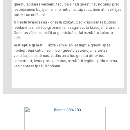
griestu apdares veidiem, taču balsināti griesti nav noturīgi pret
iespējamiem bojājumiem no mitruma, tāpat uz tiem ātri uzklājas
putekļi un netīrumi.
Griestu krāsošana
- griestu izskatu pēc krāsošanas būtiski
ietekmē tas, cik rūpīgi pirms tam sagatavota krāsojamā virsma.
Griestus vēlams noklāt ar gruntskrāsu, lai rezultāts kalpotu
ilgāk.
Iestieptie griesti
– uzvelkamie jeb iestieptie griesti spēs
noslēpt teju katru nepilnību - griestu savienojuma vietas,
ventilācijas sistēmas, vadus un citus griestu defektus.
Izmantojot, iestieptos griestus, rezultātā iegūst gludu virsmu,
kas neprasa īpašu kopšanu.