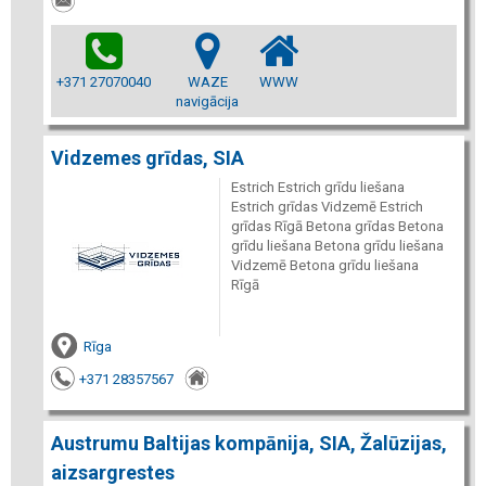
+371 27070040
WAZE
WWW
navigācija
Vidzemes grīdas, SIA
Estrich Estrich grīdu liešana
Estrich grīdas Vidzemē Estrich
grīdas Rīgā Betona grīdas Betona
grīdu liešana Betona grīdu liešana
Vidzemē Betona grīdu liešana
Rīgā
Rīga
+371 28357567
Austrumu Baltijas kompānija, SIA, Žalūzijas,
aizsargrestes