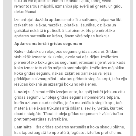
stilu un var optiski ietekmēt telpisko izjūtu, tādēļ, veicot
remontdarbus mājoklī, uzmanība jāpievērš arī griestu un grīdu
dekorēšanai.
Izmantojot dažādu apdares materiālu salikumu, telpai var likt
izskatīties lielākai, mazākai, platākai, šaurākai, dziļākai un
gaišākai nekā tā ir patiesībā. Lai piemeklētu piemērotāko
apdares materiālu un krāsu, jāņem vērā telpas funkcija.
Apdares materiāli grīdas segumam
Koks
- dabisks un elpojošs segums grīdas apdarei. Grīdām
visbiežāk izmanto skujkoku, ozola vai oša dēļus. Izvēloties
piemērotāko koku grīdas segumam, ieteicams ņemt vērā, kāds
koks izmantots citās mājas konstrukcijās. Izvēloties mājoklim
koka grīdas segumu, nākas izšķirties par lakas vai eļļas
pārklājuma aizsargslāni. Lakotas grīdas ir vieglāk kopt, taču eļļa
iesūcas koksnē un aizsargā koku no iekšienes.
Linolejs
- šis materiāls izceļas ar to, ka spēj imitēt jebkuru citu
grīdas segumu. Linoleja grīdas segums ir piemērots telpām,
kurās uzturas daudz cilvēku, jo šo materiālu ir viegli kopt, taču
materiāla lielākais trūkums ir tā dilšana, sevišķi vietās, kur tiek
daudz staigāts. Tāpat linoleja grīdas segumam ir vāja izturība
pret temperatūras svārstībām.
Lamināts
– šis grīdas apdares materiāls ir koka skaidu plātne,
kas tapusi augstā temperatūrā, iegūstot izturību pret dilumu.