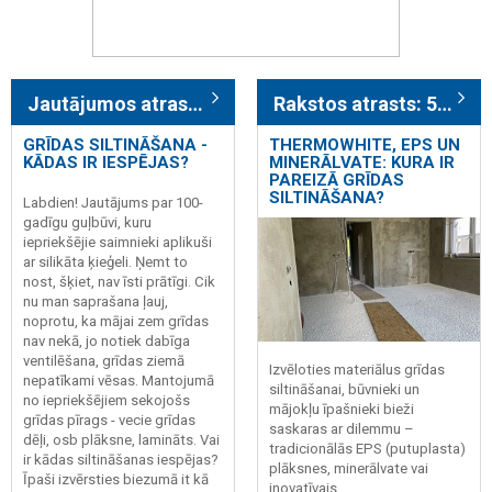
Jautājumos atrasts: 89
Rakstos atrasts: 585
GRĪDAS SILTINĀŠANA -
THERMOWHITE, EPS UN
KĀDAS IR IESPĒJAS?
MINERĀLVATE: KURA IR
PAREIZĀ GRĪDAS
SILTINĀŠANA?
Labdien! Jautājums par 100-
gadīgu guļbūvi, kuru
iepriekšējie saimnieki aplikuši
ar silikāta ķieģeli. Ņemt to
nost, šķiet, nav īsti prātīgi. Cik
nu man saprašana ļauj,
noprotu, ka mājai zem grīdas
nav nekā, jo notiek dabīga
ventilēšana, grīdas ziemā
Izvēloties materiālus grīdas
nepatīkami vēsas. Mantojumā
siltināšanai, būvnieki un
no iepriekšējiem sekojošs
mājokļu īpašnieki bieži
grīdas pīrags - vecie grīdas
saskaras ar dilemmu –
dēļi, osb plāksne, lamināts. Vai
tradicionālās EPS (putuplasta)
ir kādas siltināšanas iespējas?
plāksnes, minerālvate vai
Īpaši izvērsties biezumā it kā
inovatīvais ...