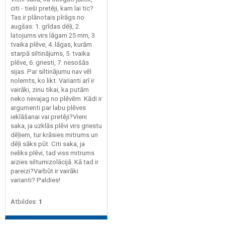
citi - tieši pretēji, kam lai tic?
Tas ir plānotais pīrāgs no
augšas: 1. grīdas dēļi, 2.
latojums virs lāgam 25 mm, 3.
tvaika plēve, 4. lāgas, kurām
starpā siltinājums, 5. tvaika
plēve, 6. griesti, 7. nesošās
sijas. Par siltinājumu nav vēl
nolemts, ko likt. Varianti arī ir
vairāki, zinu tikai, ka putām
neko nevajag no plēvēm. Kādi ir
argumenti par labu plēves
ieklāšanai vai pretēji?Vieni
saka, ja uzklās plēvi virs griestu
dēļiem, tur krāsies mitrums un
dēļi sāks pūt. Citi saka, ja
neliks plēvi, tad viss mitrums
aizies siltumizolācijā. Kā tad ir
pareizi?Varbūt ir vairāki
varianti? Paldies!
Atbildes:
1