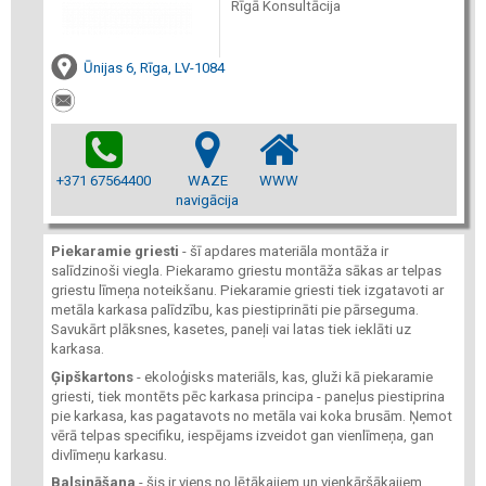
Rīgā Konsultācija
Ūnijas 6, Rīga, LV-1084
+371 67564400
WAZE
WWW
navigācija
Piekaramie griesti
- šī apdares materiāla montāža ir
salīdzinoši viegla. Piekaramo griestu montāža sākas ar telpas
griestu līmeņa noteikšanu. Piekaramie griesti tiek izgatavoti ar
metāla karkasa palīdzību, kas piestiprināti pie pārseguma.
Savukārt plāksnes, kasetes, paneļi vai latas tiek ieklāti uz
karkasa.
Ģipškartons
- ekoloģisks materiāls, kas, gluži kā piekaramie
griesti, tiek montēts pēc karkasa principa - paneļus piestiprina
pie karkasa, kas pagatavots no metāla vai koka brusām. Ņemot
vērā telpas specifiku, iespējams izveidot gan vienlīmeņa, gan
divlīmeņu karkasu.
Balsināšana
- šis ir viens no lētākajiem un vienkāršākajiem