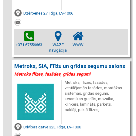
Dzērbenes 27, Rīga, LV-1006
+371 67556663
WAZE
WWW
navigācija
Metroks, SIA, Flīžu un grīdas segumu salons
Metroks flīzes, fasādes, grīdas segumi
Metroks, flīzes, fasādes,
ventilējamās fasādes, montāžas
sistēmas, grīdas segumi,
keramikas granīts, mozaīka,
klinkers, lamināts, parkets,
paklāji, paklājflīzes,
Brīvības gatve 323, Rīga, LV-1006