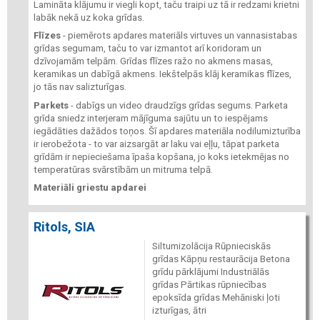
Lamināta klājumu ir viegli kopt, taču traipi uz tā ir redzami krietni
labāk nekā uz koka grīdas.
Flīzes
- piemērots apdares materiāls virtuves un vannasistabas
grīdas segumam, taču to var izmantot arī koridoram un
dzīvojamām telpām. Grīdas flīzes ražo no akmens masas,
keramikas un dabīgā akmens. Iekštelpās klāj keramikas flīzes,
jo tās nav salizturīgas.
Parkets
- dabīgs un video draudzīgs grīdas segums. Parketa
grīda sniedz interjeram mājīguma sajūtu un to iespējams
iegādāties dažādos toņos. Šī apdares materiāla nodilumizturība
ir ierobežota - to var aizsargāt ar laku vai eļļu, tāpat parketa
grīdām ir nepieciešama īpaša kopšana, jo koks ietekmējas no
temperatūras svārstībām un mitruma telpā.
Materiāli griestu apdarei
Ritols, SIA
Siltumizolācija Rūpnieciskās
grīdas Kāpņu restaurācija Betona
grīdu pārklājumi Industriālās
grīdas Pārtikas rūpniecības
epoksīda grīdas Mehāniski ļoti
izturīgas, ātri