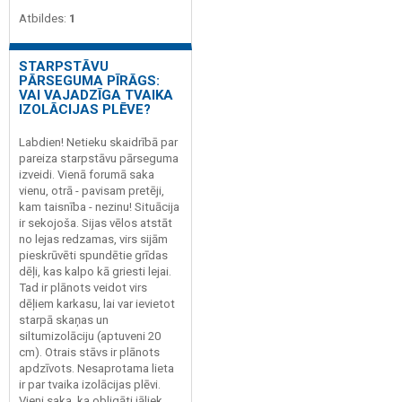
Atbildes:
1
STARPSTĀVU
PĀRSEGUMA PĪRĀGS:
VAI VAJADZĪGA TVAIKA
IZOLĀCIJAS PLĒVE?
Labdien! Netieku skaidrībā par
pareiza starpstāvu pārseguma
izveidi. Vienā forumā saka
vienu, otrā - pavisam pretēji,
kam taisnība - nezinu! Situācija
ir sekojoša. Sijas vēlos atstāt
no lejas redzamas, virs sijām
pieskrūvēti spundētie grīdas
dēļi, kas kalpo kā griesti lejai.
Tad ir plānots veidot virs
dēļiem karkasu, lai var ievietot
starpā skaņas un
siltumizolāciju (aptuveni 20
cm). Otrais stāvs ir plānots
apdzīvots. Nesaprotama lieta
ir par tvaika izolācijas plēvi.
Vieni saka, ka obligāti jāliek,