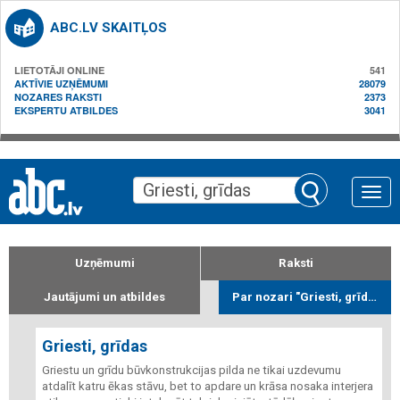
ABC.LV SKAITĻOS
LIETOTĀJI ONLINE
541
AKTĪVIE UZŅĒMUMI
28079
NOZARES RAKSTI
2373
EKSPERTU ATBILDES
3041
Toggle
naviga
Uzņēmumi
Raksti
Jautājumi un atbildes
Par nozari "Griesti, grīdas"
Griesti, grīdas
Griestu un grīdu būvkonstrukcijas pilda ne tikai uzdevumu
atdalīt katru ēkas stāvu, bet to apdare un krāsa nosaka interjera