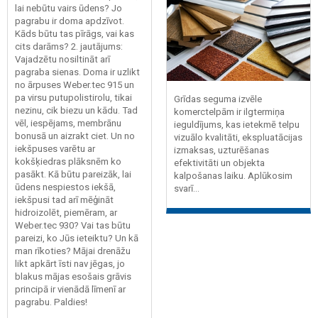
lai nebūtu vairs ūdens? Jo
pagrabu ir doma apdzīvot.
Kāds būtu tas pīrāgs, vai kas
cits darāms? 2. jautājums:
Vajadzētu nosiltināt arī
pagraba sienas. Doma ir uzlikt
no ārpuses Weber.tec 915 un
pa virsu putupolistirolu, tikai
Grīdas seguma izvēle
nezinu, cik biezu un kādu. Tad
komerctelpām ir ilgtermiņa
vēl, iespējams, membrānu
ieguldījums, kas ietekmē telpu
bonusā un aizrakt ciet. Un no
vizuālo kvalitāti, ekspluatācijas
iekšpuses varētu ar
izmaksas, uzturēšanas
kokšķiedras plāksnēm ko
efektivitāti un objekta
pasākt. Kā būtu pareizāk, lai
kalpošanas laiku. Aplūkosim
ūdens nespiestos iekšā,
svarī...
iekšpusi tad arī mēģināt
hidroizolēt, piemēram, ar
Weber.tec 930? Vai tas būtu
pareizi, ko Jūs ieteiktu? Un kā
man rīkoties? Mājai drenāžu
likt apkārt īsti nav jēgas, jo
blakus mājas esošais grāvis
principā ir vienādā līmenī ar
pagrabu. Paldies!