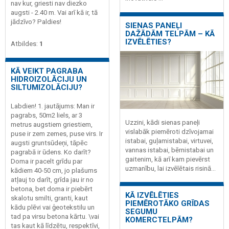
nav kur, griesti nav diezko
augsti - 2.40 m. Vai arī kā ir, tā
jādzīvo? Paldies!
SIENAS PANEĻI
DAŽĀDĀM TELPĀM – KĀ
IZVĒLĒTIES?
Atbildes:
1
KĀ VEIKT PAGRABA
HIDROIZOLĀCIJU UN
SILTUMIZOLĀCIJU?
Labdien! 1. jautājums: Man ir
pagrabs, 50m2 liels, ar 3
Uzzini, kādi sienas paneļi
metrus augstiem griestiem,
vislabāk piemēroti dzīvojamai
puse ir zem zemes, puse virs. Ir
istabai, guļamistabai, virtuvei,
augsti gruntsūdeņi, tāpēc
vannas istabai, bērnistabai un
pagrabā ir ūdens. Ko darīt?
gaitenim, kā arī kam pievērst
Doma ir pacelt grīdu par
uzmanību, lai izvēlētais risinā...
kādiem 40-50 cm, jo plašums
atļauj to darīt, grīda jau ir no
betona, bet doma ir piebērt
KĀ IZVĒLĒTIES
skalotu smilti, granti, kaut
PIEMĒROTĀKO GRĪDAS
kādu plēvi vai ģeotekstilu un
SEGUMU
tad pa virsu betona kārtu. \vai
KOMERCTELPĀM?
tas kaut kā līdzētu, respektīvi,