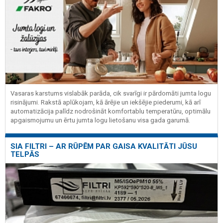
Vasaras karstums vislabāk parāda, cik svarīgi ir pārdomāti jumta logu
risinājumi. Rakstā aplūkojam, kā ārējie un iekšējie piederumi, kā arī
automatizācija palīdz nodrošināt komfortablu temperatūru, optimālu
apgaismojumu un ērtu jumta logu lietošanu visa gada garumā.
SIA FILTRI – AR RŪPĒM PAR GAISA KVALITĀTI JŪSU
TELPĀS