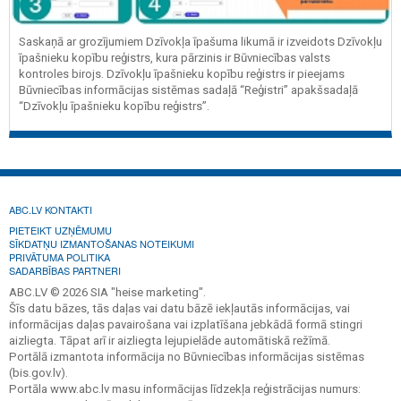
Saskaņā ar grozījumiem Dzīvokļa īpašuma likumā ir izveidots Dzīvokļu
īpašnieku kopību reģistrs, kura pārzinis ir Būvniecības valsts
kontroles birojs. Dzīvokļu īpašnieku kopību reģistrs ir pieejams
Būvniecības informācijas sistēmas sadaļā “Reģistri” apakšsadaļā
“Dzīvokļu īpašnieku kopību reģistrs”.
ABC.LV KONTAKTI
PIETEIKT UZŅĒMUMU
SĪKDATŅU IZMANTOŠANAS NOTEIKUMI
PRIVĀTUMA POLITIKA
SADARBĪBAS PARTNERI
ABC.LV © 2026 SIA "heise marketing".
Šīs datu bāzes, tās daļas vai datu bāzē iekļautās informācijas, vai
informācijas daļas pavairošana vai izplatīšana jebkādā formā stingri
aizliegta. Tāpat arī ir aizliegta lejupielāde automātiskā režīmā.
Portālā izmantota informācija no Būvniecības informācijas sistēmas
(bis.gov.lv).
Portāla www.abc.lv masu informācijas līdzekļa reģistrācijas numurs: