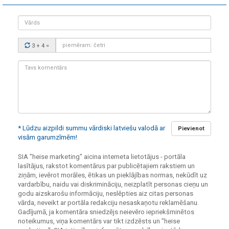
Vārds
Drošības
3 + 4
=
kods:
Tavs
komentārs:
* Lūdzu aizpildi summu vārdiski latviešu valodā ar
Pievienot
visām garumzīmēm!
SIA "heise marketing" aicina interneta lietotājus - portāla
lasītājus, rakstot komentārus par publicētajiem rakstiem un
ziņām, ievērot morāles, ētikas un pieklājības normas, nekūdīt uz
vardarbību, naidu vai diskrimināciju, neizplatīt personas cieņu un
godu aizskarošu informāciju, neslēpties aiz citas personas
vārda, neveikt ar portāla redakciju nesaskaņotu reklamēšanu.
Gadījumā, ja komentāra sniedzējs neievēro iepriekšminētos
noteikumus, viņa komentārs var tikt izdzēsts un "heise