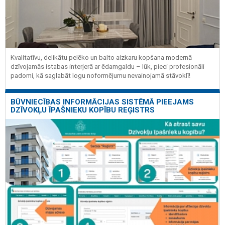
Kvalitatīvu, delikātu pelēko un balto aizkaru kopšana modernā
dzīvojamās istabas interjerā ar ēdamgaldu – lūk, pieci profesionāli
padomi, kā saglabāt logu noformējumu nevainojamā stāvoklī!
BŪVNIECĪBAS INFORMĀCIJAS SISTĒMĀ PIEEJAMS
DZĪVOKĻU ĪPAŠNIEKU KOPĪBU REĢISTRS