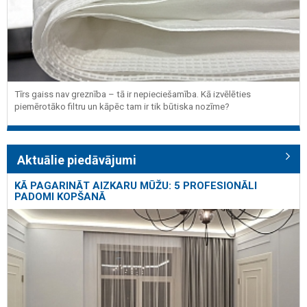
Tīrs gaiss nav greznība – tā ir nepieciešamība. Kā izvēlēties
piemērotāko filtru un kāpēc tam ir tik būtiska nozīme?
Aktuālie piedāvājumi
KĀ PAGARINĀT AIZKARU MŪŽU: 5 PROFESIONĀLI
PADOMI KOPŠANĀ