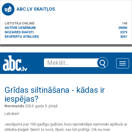
ABC.LV SKAITĻOS
LIETOTĀJI ONLINE
148
AKTĪVIE UZŅĒMUMI
28080
NOZARES RAKSTI
2373
EKSPERTU ATBILDES
3041
Toggle
naviga
Grīdas siltināšana - kādas ir
iespējas?
Normunds
2024. gada 5. jūnijā
Labdien!
Jautājums par 100-gadīgu guļbūvi, kuru iepriekšējie saimnieki aplikuši ar
silikāta ķieģeli. Ņemt to nost, šķiet, nav īsti prātīgi. Cik nu man