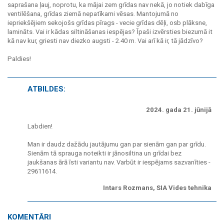
saprašana ļauj, noprotu, ka mājai zem grīdas nav nekā, jo notiek dabīga
ventilēšana, grīdas ziemā nepatīkami vēsas. Mantojumā no
iepriekšējiem sekojošs grīdas pīrags - vecie grīdas dēļi, osb plāksne,
lamināts. Vai ir kādas siltināšanas iespējas? Īpaši izvērsties biezumā it
kā nav kur, griesti nav diezko augsti - 2.40 m. Vai arī kā ir, tā jādzīvo?
Paldies!
ATBILDES:
2024. gada 21. jūnijā
Labdien!
Man ir daudz dažādu jautājumu gan par sienām gan par grīdu.
Sienām tā sprauga noteikti ir jānosiltina un grīdai bez
jaukšanas ārā īsti variantu nav. Varbūt ir iespējams sazvanīties -
29611614.
Intars Rozmans, SIA Vides tehnika
KOMENTĀRI