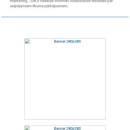
marketing", SIA ir tiesības informēt uzraudzības iestādes par
iespējamiem likuma pārkāpumiem.