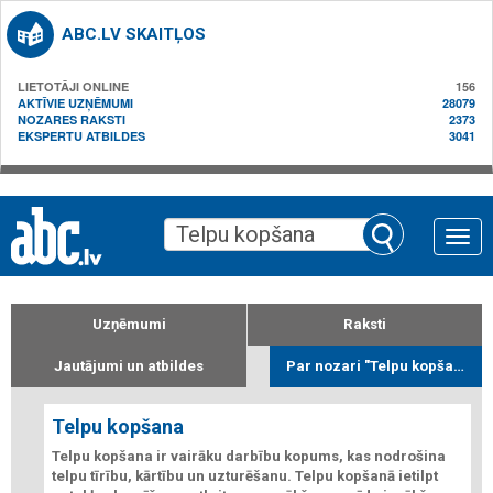
ABC.LV SKAITĻOS
LIETOTĀJI ONLINE
156
AKTĪVIE UZŅĒMUMI
28079
NOZARES RAKSTI
2373
EKSPERTU ATBILDES
3041
Toggle
naviga
Uzņēmumi
Raksti
Jautājumi un atbildes
Par nozari "Telpu kopšana"
Telpu kopšana
Telpu kopšana ir vairāku darbību kopums, kas nodrošina
telpu tīrību, kārtību un uzturēšanu. Telpu kopšanā ietilpt