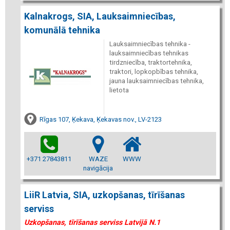
Kalnakrogs, SIA, Lauksaimniecības,
komunālā tehnika
Lauksaimniecības tehnika -
lauksaimniecības tehnikas
tirdzniecība, traktortehnika,
traktori, lopkopbības tehnika,
jauna lauksaimniecības tehnika,
lietota
Rīgas 107, Ķekava, Ķekavas nov., LV-2123
+371 27843811
WAZE
WWW
navigācija
LiiR Latvia, SIA, uzkopšanas, tīrīšanas
serviss
Uzkopšanas, tīrīšanas serviss Latvijā N.1