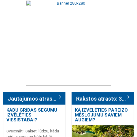
Jautājumos atrasts: 3
Rakstos atrasts: 329
KĀDU GRĪDAS SEGUMU
KĀ IZVĒLĒTIES PAREIZO
IZVĒLĒTIES
MĒSLOJUMU SAVIEM
VIESISTABAI?
AUGIEM?
Sveicināti! Sakiet, lūdzu, kādu
grīdas segumu būtu labāk