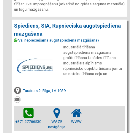
tīrīšanu vai impregnēšanu (atkarībā no grīdas seguma materiāla)
un logu mazgāšanu.
Spiediens, SIA, Rūpnieciskā augstspiediena
mazgāšana
Vai nepieciešama augstspiediena mazgāšana?
industriālā tīrīšana
augstspiediena mazgāšana
grafiti tīrīšana fasādes tīrīšana
industriālais alpīnisms
rūpniecisko objektu tīrīšana jumtu
un noteku tīrīšana ceļu un
Turaidas 2, Rīga, LV-1039
+371 27766530
WAZE
WWW
navigācija