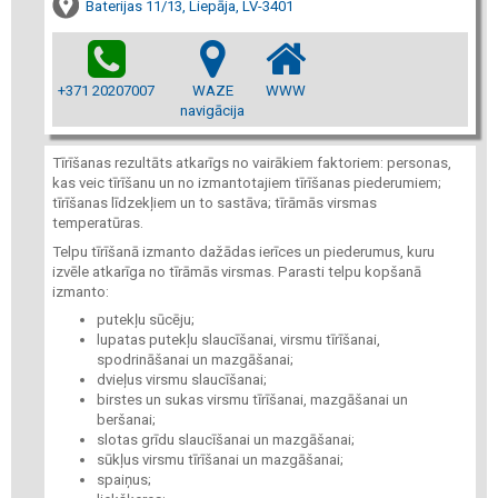
Baterijas 11/13, Liepāja, LV-3401
+371 20207007
WAZE
WWW
navigācija
Tīrīšanas rezultāts atkarīgs no vairākiem faktoriem: personas,
kas veic tīrīšanu un no izmantotajiem tīrīšanas piederumiem;
tīrīšanas līdzekļiem un to sastāva; tīrāmās virsmas
temperatūras.
Telpu tīrīšanā izmanto dažādas ierīces un piederumus, kuru
izvēle atkarīga no tīrāmās virsmas. Parasti telpu kopšanā
izmanto:
putekļu sūcēju;
lupatas putekļu slaucīšanai, virsmu tīrīšanai,
spodrināšanai un mazgāšanai;
dvieļus virsmu slaucīšanai;
birstes un sukas virsmu tīrīšanai, mazgāšanai un
beršanai;
slotas grīdu slaucīšanai un mazgāšanai;
sūkļus virsmu tīrīšanai un mazgāšanai;
spaiņus;