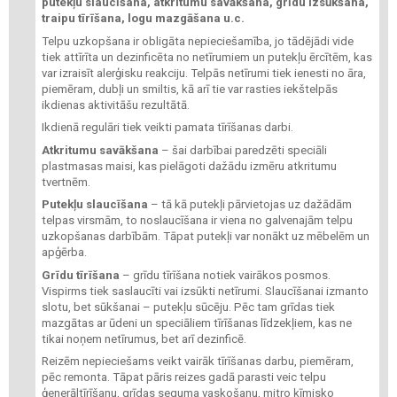
putekļu slaucīšana, atkritumu savākšana, grīdu izsūkšana,
traipu tīrīšana, logu mazgāšana u.c.
Telpu uzkopšana ir obligāta nepieciešamība, jo tādējādi vide
tiek attīrīta un dezinficēta no netīrumiem un putekļu ērcītēm, kas
var izraisīt alerģisku reakciju. Telpās netīrumi tiek ienesti no āra,
piemēram, dubļi un smiltis, kā arī tie var rasties iekštelpās
ikdienas aktivitāšu rezultātā.
Ikdienā regulāri tiek veikti pamata tīrīšanas darbi.
Atkritumu savākšana
– šai darbībai paredzēti speciāli
plastmasas maisi, kas pielāgoti dažādu izmēru atkritumu
tvertnēm.
Putekļu slaucīšana
– tā kā putekļi pārvietojas uz dažādām
telpas virsmām, to noslaucīšana ir viena no galvenajām telpu
uzkopšanas darbībām. Tāpat putekļi var nonākt uz mēbelēm un
apģērba.
Grīdu tīrīšana
– grīdu tīrīšana notiek vairākos posmos.
Vispirms tiek saslaucīti vai izsūkti netīrumi. Slaucīšanai izmanto
slotu, bet sūkšanai – putekļu sūcēju. Pēc tam grīdas tiek
mazgātas ar ūdeni un speciāliem tīrīšanas līdzekļiem, kas ne
tikai noņem netīrumus, bet arī dezinficē.
Reizēm nepieciešams veikt vairāk tīrīšanas darbu, piemēram,
pēc remonta. Tāpat pāris reizes gadā parasti veic telpu
ģenerāltīrīšanu, grīdas seguma vaskošanu, mitro ķīmisko