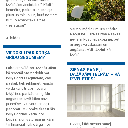
izvēlēties viesistabai? Kādi ir
lamināta, parketa un linoleja
plusi un mīnusi un, kurš no tiem
būtu piemērotākais tieši
viesistabai?
Vai visi mēslojumi ir vienādi?
Nebūt ne. Pareiza izvēle sākas
Atbildes:
1
nevis ar košu iepakojumu, bet
ar auga vajadzībām un
augšanas vidi. Uzzini, kā
VIEDOKLI PAR KORĶA
izvēlē...
GRĪDU SEGUMIEM?
Labdien! Vēlētos uzzināt Jūsu
SIENAS PANEĻI
kā speciālista viedokli par
DAŽĀDĀM TELPĀM – KĀ
korķa grīdu segumiem, kas
IZVĒLĒTIES?
pašlaik tiek reklamēti visādā
veidā kā ļoti labi, nevaram
izšķirties par kādiem grīdu
segumiem izvēlēties savai
jaunbūvei. Vai varat sniegt
padomu - cik praktiskas ir šīs
korķa grīdas, kāda ir to
kopšana un uzturēšana, kā arī
Uzzini, kādi sienas paneļi
tīri finansiāli, cik dārga ir to