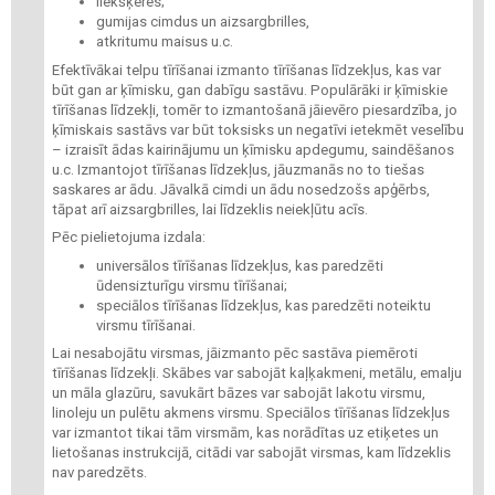
liekšķeres;
gumijas cimdus un aizsargbrilles,
atkritumu maisus u.c.
Efektīvākai telpu tīrīšanai izmanto tīrīšanas līdzekļus, kas var
būt gan ar ķīmisku, gan dabīgu sastāvu. Populārāki ir ķīmiskie
tīrīšanas līdzekļi, tomēr to izmantošanā jāievēro piesardzība, jo
ķīmiskais sastāvs var būt toksisks un negatīvi ietekmēt veselību
– izraisīt ādas kairinājumu un ķīmisku apdegumu, saindēšanos
u.c. Izmantojot tīrīšanas līdzekļus, jāuzmanās no to tiešas
saskares ar ādu. Jāvalkā cimdi un ādu nosedzošs apģērbs,
tāpat arī aizsargbrilles, lai līdzeklis neiekļūtu acīs.
Pēc pielietojuma izdala:
universālos tīrīšanas līdzekļus, kas paredzēti
ūdensizturīgu virsmu tīrīšanai;
speciālos tīrīšanas līdzekļus, kas paredzēti noteiktu
virsmu tīrīšanai.
Lai nesabojātu virsmas, jāizmanto pēc sastāva piemēroti
tīrīšanas līdzekļi. Skābes var sabojāt kaļķakmeni, metālu, emalju
un māla glazūru, savukārt bāzes var sabojāt lakotu virsmu,
linoleju un pulētu akmens virsmu. Speciālos tīrīšanas līdzekļus
var izmantot tikai tām virsmām, kas norādītas uz etiķetes un
lietošanas instrukcijā, citādi var sabojāt virsmas, kam līdzeklis
nav paredzēts.