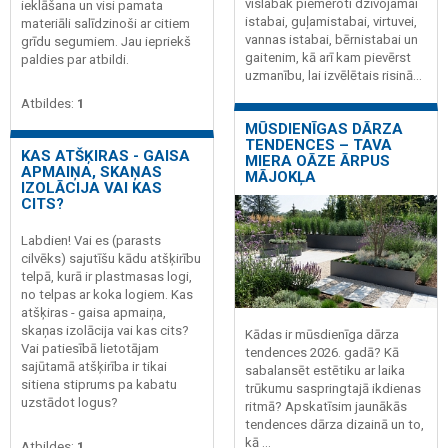
vislabāk piemēroti dzīvojamai
ieklāšana un visi pamata
istabai, guļamistabai, virtuvei,
materiāli salīdzinoši ar citiem
vannas istabai, bērnistabai un
grīdu segumiem. Jau iepriekš
gaitenim, kā arī kam pievērst
paldies par atbildi.
uzmanību, lai izvēlētais risinā...
Atbildes:
1
MŪSDIENĪGAS DĀRZA
TENDENCES – TAVA
KAS ATŠĶIRAS - GAISA
MIERA OĀZE ĀRPUS
APMAIŅA, SKAŅAS
MĀJOKĻA
IZOLĀCIJA VAI KAS
CITS?
Labdien! Vai es (parasts
cilvēks) sajutīšu kādu atšķirību
telpā, kurā ir plastmasas logi,
no telpas ar koka logiem. Kas
atšķiras - gaisa apmaiņa,
skaņas izolācija vai kas cits?
Kādas ir mūsdienīga dārza
Vai patiesībā lietotājam
tendences 2026. gadā? Kā
sajūtamā atšķirība ir tikai
sabalansēt estētiku ar laika
sitiena stiprums pa kabatu
trūkumu saspringtajā ikdienas
uzstādot logus?
ritmā? Apskatīsim jaunākās
tendences dārza dizainā un to,
kā ...
Atbildes:
1