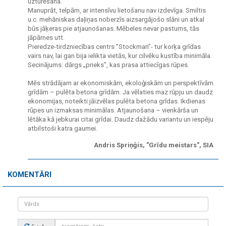
uzturēšana.
Manuprāt, telpām, ar intensīvu lietošanu nav izdevīga. Smiltis
u.c. mehāniskas daļiņas noberzīs aizsargājošo slāni un atkal
būs jāķeras pie atjaunošanas. Mēbeles nevar pastums, tās
jāpārnes utt.
Pieredze-tirdzniecības centrs ”Stockman”- tur korķa grīdas
vairs nav, lai gan bija ielikta vietās, kur cilvēku kustība minimāla.
Secinājums: dārgs „prieks”, kas prasa attiecīgas rūpes.
Mēs strādājam ar ekonomiskām, ekoloģiskām un perspektīvām
grīdām – pulēta betona grīdām. Ja vēlaties maz rūpju un daudz
ekonomijas, noteikti jāizvēlas pulēta betona grīdas. Ikdienas
rūpes un izmaksas minimālas. Atjaunošana – vienkārša un
lētāka kā jebkurai citai grīdai. Daudz dažādu variantu un iespēju
atbilstoši katra gaumei.
Andris Spriņģis, "Grīdu meistars", SIA
KOMENTĀRI
Vārds
Drošības