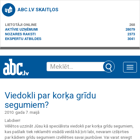
ABC.LV SKAITĻOS
LIETOTĀJI ONLINE
268
AKTĪVIE UZŅĒMUMI
28079
NOZARES RAKSTI
2373
EKSPERTU ATBILDES
3041
Toggle
naviga
Viedokli par korķa grīdu
segumiem?
2010. gada 7. maijā
Labdien!
Vēlētos uzzināt Jūsu kā speciālista viedokli par korķa grīdu segumiem,
kas pašlaik tiek reklamēti visādā veidā kā ļoti labi, nevaram izšķirties
par kādiem grīdu segumiem izvēlēties savai jaunbūvei. Vai varat sniegt