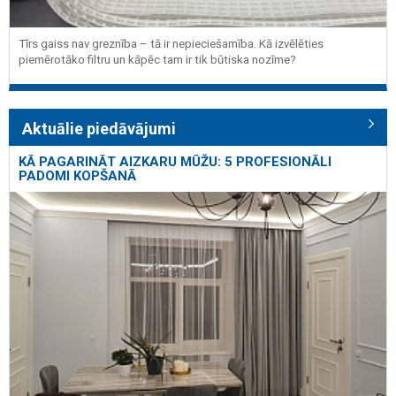
Tīrs gaiss nav greznība – tā ir nepieciešamība. Kā izvēlēties
piemērotāko filtru un kāpēc tam ir tik būtiska nozīme?
Aktuālie piedāvājumi
KĀ PAGARINĀT AIZKARU MŪŽU: 5 PROFESIONĀLI
PADOMI KOPŠANĀ