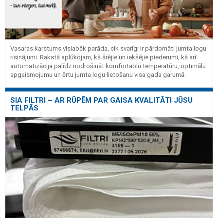
Vasaras karstums vislabāk parāda, cik svarīgi ir pārdomāti jumta logu
risinājumi. Rakstā aplūkojam, kā ārējie un iekšējie piederumi, kā arī
automatizācija palīdz nodrošināt komfortablu temperatūru, optimālu
apgaismojumu un ērtu jumta logu lietošanu visa gada garumā.
SIA FILTRI – AR RŪPĒM PAR GAISA KVALITĀTI JŪSU
TELPĀS