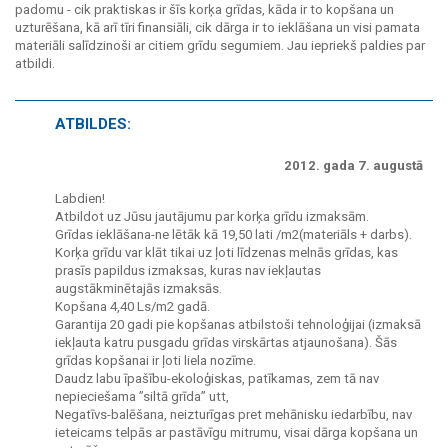
padomu - cik praktiskas ir šīs korķa grīdas, kāda ir to kopšana un
uzturēšana, kā arī tīri finansiāli, cik dārga ir to ieklāšana un visi pamata
materiāli salīdzinoši ar citiem grīdu segumiem. Jau iepriekš paldies par
atbildi.
ATBILDES:
2012. gada 7. augustā
Labdien!
Atbildot uz Jūsu jautājumu par korķa grīdu izmaksām.
Grīdas ieklāšana-ne lētāk kā 19,50 lati /m2(materiāls + darbs).
Korķa grīdu var klāt tikai uz ļoti līdzenas melnās grīdas, kas
prasīs papildus izmaksas, kuras nav iekļautas
augstākminētajās izmaksās.
Kopšana 4,40 Ls/m2 gadā.
Garantija 20 gadi pie kopšanas atbilstoši tehnoloģijai (izmaksā
iekļauta katru pusgadu grīdas virskārtas atjaunošana). Šās
grīdas kopšanai ir ļoti liela nozīme.
Daudz labu īpašību-ekoloģiskas, patīkamas, zem tā nav
nepieciešama ”siltā grīda” utt,
Negatīvs-balēšana, neizturīgas pret mehānisku iedarbību, nav
ieteicams telpās ar pastāvīgu mitrumu, visai dārga kopšana un