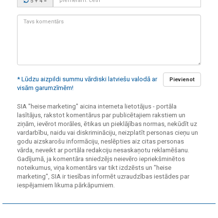
5 + 4
=
kods:
Tavs
komentārs:
* Lūdzu aizpildi summu vārdiski latviešu valodā ar
Pievienot
visām garumzīmēm!
SIA "heise marketing" aicina interneta lietotājus - portāla
lasītājus, rakstot komentārus par publicētajiem rakstiem un
ziņām, ievērot morāles, ētikas un pieklājības normas, nekūdīt uz
vardarbību, naidu vai diskrimināciju, neizplatīt personas cieņu un
godu aizskarošu informāciju, neslēpties aiz citas personas
vārda, neveikt ar portāla redakciju nesaskaņotu reklamēšanu.
Gadījumā, ja komentāra sniedzējs neievēro iepriekšminētos
noteikumus, viņa komentārs var tikt izdzēsts un "heise
marketing", SIA ir tiesības informēt uzraudzības iestādes par
iespējamiem likuma pārkāpumiem.