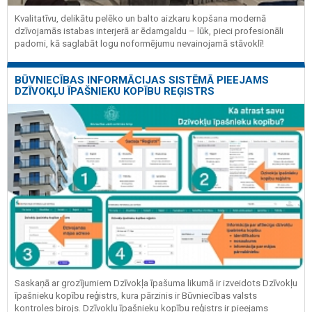
Kvalitatīvu, delikātu pelēko un balto aizkaru kopšana modernā
dzīvojamās istabas interjerā ar ēdamgaldu – lūk, pieci profesionāli
padomi, kā saglabāt logu noformējumu nevainojamā stāvoklī!
BŪVNIECĪBAS INFORMĀCIJAS SISTĒMĀ PIEEJAMS
DZĪVOKĻU ĪPAŠNIEKU KOPĪBU REĢISTRS
Saskaņā ar grozījumiem Dzīvokļa īpašuma likumā ir izveidots Dzīvokļu
īpašnieku kopību reģistrs, kura pārzinis ir Būvniecības valsts
kontroles birojs. Dzīvokļu īpašnieku kopību reģistrs ir pieejams