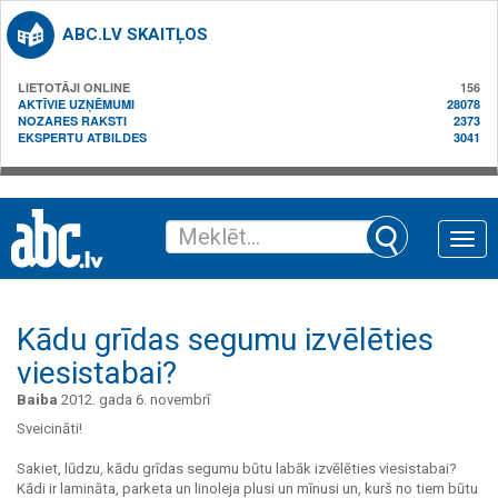
ABC.LV SKAITĻOS
LIETOTĀJI ONLINE
156
AKTĪVIE UZŅĒMUMI
28078
NOZARES RAKSTI
2373
EKSPERTU ATBILDES
3041
Toggle
naviga
Kādu grīdas segumu izvēlēties
viesistabai?
Baiba
2012. gada 6. novembrī
Sveicināti!
Sakiet, lūdzu, kādu grīdas segumu būtu labāk izvēlēties viesistabai?
Kādi ir lamināta, parketa un linoleja plusi un mīnusi un, kurš no tiem būtu