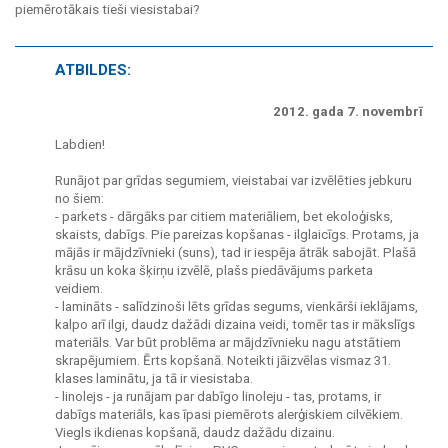
piemērotākais tieši viesistabai?
ATBILDES:
2012. gada 7. novembrī
Labdien!
Runājot par grīdas segumiem, vieistabai var izvēlēties jebkuru
no šiem:
- parkets - dārgāks par citiem materiāliem, bet ekoloģisks,
skaists, dabīgs. Pie pareizas kopšanas - ilglaicīgs. Protams, ja
mājās ir mājdzīvnieki (suns), tad ir iespēja ātrāk sabojāt. Plašā
krāsu un koka šķirņu izvēlē, plašs piedāvājums parketa
veidiem.
- lamināts - salīdzinoši lēts grīdas segums, vienkārši ieklājams,
kalpo arī ilgi, daudz dažādi dizaina veidi, tomēr tas ir mākslīgs
materiāls. Var būt problēma ar mājdzīvnieku nagu atstātiem
skrapējumiem. Ērts kopšanā. Noteikti jāizvēlas vismaz 31.
klases laminātu, ja tā ir viesistaba.
- linolejs - ja runājam par dabīgo linoleju - tas, protams, ir
dabīgs materiāls, kas īpasi piemērots alerģiskiem cilvēkiem.
Viegls ikdienas kopšanā, daudz dažādu dizainu.