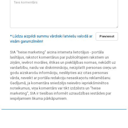
Tavs
komentārs:
* Lūdzu aizpildi summu vārdiski latviešu valodā ar
Pievienot
visām garumzīmēm!
SIA "heise marketing" aicina interneta lietotājus - portāla
lasītājus, rakstot komentārus par publicētajiem rakstiem un
ziņām, ievērot morāles, ētikas un pieklājības normas, nekūdīt uz
vardarbību, naidu vai diskrimināciju, neizplatīt personas cieņu un
godu aizskarošu informāciju, neslēpties aiz citas personas
vārda, neveikt ar portāla redakciju nesaskaņotu reklamēšanu.
Gadījumā, ja komentāra sniedzējs neievēro iepriekšminētos
noteikumus, viņa komentārs var tikt izdzēsts un "heise
marketing", SIA ir tiesības informēt uzraudzības iestādes par
iespējamiem likuma pārkāpumiem.