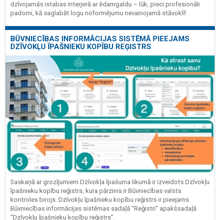
dzīvojamās istabas interjerā ar ēdamgaldu – lūk, pieci profesionāli
padomi, kā saglabāt logu noformējumu nevainojamā stāvoklī!
BŪVNIECĪBAS INFORMĀCIJAS SISTĒMĀ PIEEJAMS
DZĪVOKĻU ĪPAŠNIEKU KOPĪBU REĢISTRS
Saskaņā ar grozījumiem Dzīvokļa īpašuma likumā ir izveidots Dzīvokļu
īpašnieku kopību reģistrs, kura pārzinis ir Būvniecības valsts
kontroles birojs. Dzīvokļu īpašnieku kopību reģistrs ir pieejams
Būvniecības informācijas sistēmas sadaļā “Reģistri” apakšsadaļā
“Dzīvokļu īpašnieku kopību reģistrs”.