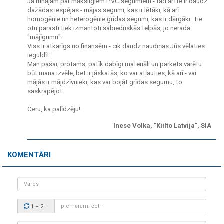
Ja runājam par mākslīgiem PVC segumiem - tad arī te ir daudz
dažādas iespējas - mājas segumi, kas ir lētāki, kā arī
homogēnie un heterogēnie grīdas segumi, kas ir dārgāki. Tie
otri parasti tiek izmantoti sabiedriskās telpās, jo nerada
"mājīgumu".
Viss ir atkarīgs no finansēm - cik daudz naudiņas Jūs vēlaties
ieguldīt.
Man pašai, protams, patīk dabīgi materiāli un parkets varētu
būt mana izvēle, bet ir jāskatās, ko var atļauties, kā arī - vai
mājās ir mājdzīvnieki, kas var bojāt grīdas segumu, to
saskrapējot.
Ceru, ka palīdzēju!
Inese Volka, "Kiilto Latvija", SIA
KOMENTĀRI
Vārds
Drošības
1 + 2
=
kods: