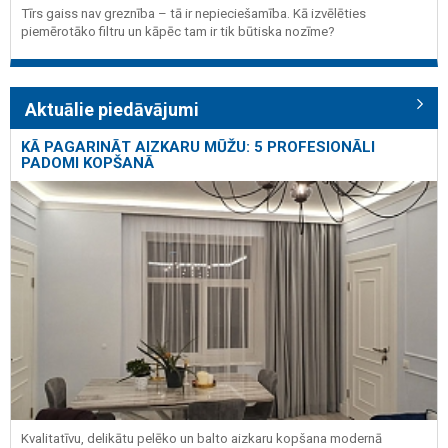
Tīrs gaiss nav greznība – tā ir nepieciešamība. Kā izvēlēties
piemērotāko filtru un kāpēc tam ir tik būtiska nozīme?
Aktuālie piedāvājumi
KĀ PAGARINĀT AIZKARU MŪŽU: 5 PROFESIONĀLI
PADOMI KOPŠANĀ
Kvalitatīvu, delikātu pelēko un balto aizkaru kopšana modernā