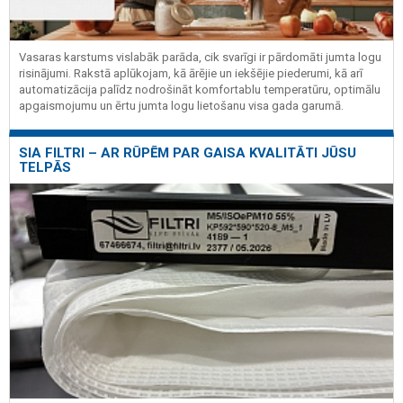
Vasaras karstums vislabāk parāda, cik svarīgi ir pārdomāti jumta logu
risinājumi. Rakstā aplūkojam, kā ārējie un iekšējie piederumi, kā arī
automatizācija palīdz nodrošināt komfortablu temperatūru, optimālu
apgaismojumu un ērtu jumta logu lietošanu visa gada garumā.
SIA FILTRI – AR RŪPĒM PAR GAISA KVALITĀTI JŪSU
TELPĀS