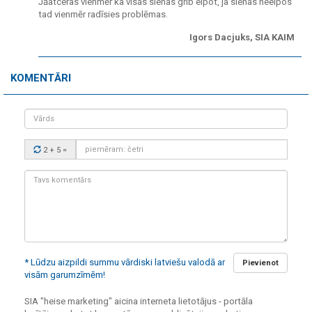
Jāatceras vienmēr ka visas sienas grib elpot, ja sienas neelpos
tad vienmēr radīsies problēmas.
Igors Dacjuks, SIA KAIM
KOMENTĀRI
Vārds
Drošības
2 + 5
=
kods:
Tavs
komentārs:
* Lūdzu aizpildi summu vārdiski latviešu valodā ar
Pievienot
visām garumzīmēm!
SIA "heise marketing" aicina interneta lietotājus - portāla