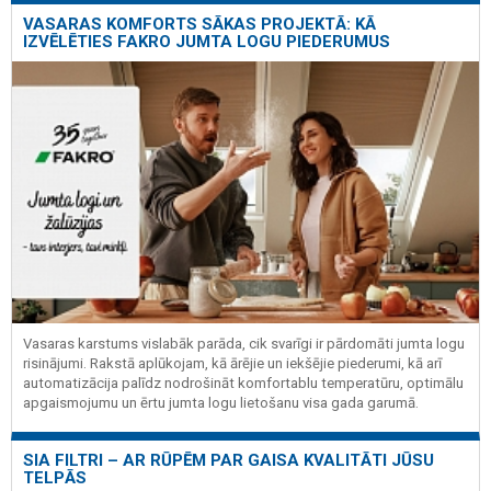
VASARAS KOMFORTS SĀKAS PROJEKTĀ: KĀ
IZVĒLĒTIES FAKRO JUMTA LOGU PIEDERUMUS
Vasaras karstums vislabāk parāda, cik svarīgi ir pārdomāti jumta logu
risinājumi. Rakstā aplūkojam, kā ārējie un iekšējie piederumi, kā arī
automatizācija palīdz nodrošināt komfortablu temperatūru, optimālu
apgaismojumu un ērtu jumta logu lietošanu visa gada garumā.
SIA FILTRI – AR RŪPĒM PAR GAISA KVALITĀTI JŪSU
TELPĀS