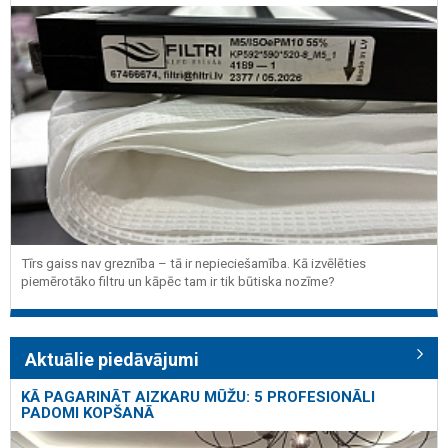
Tīrs gaiss nav greznība – tā ir nepieciešamība. Kā izvēlēties
piemērotāko filtru un kāpēc tam ir tik būtiska nozīme?
Aktuālie piedāvājumi
KĀ PAGARINĀT AIZKARU MŪŽU: 5 PROFESIONĀLI
PADOMI KOPŠANĀ