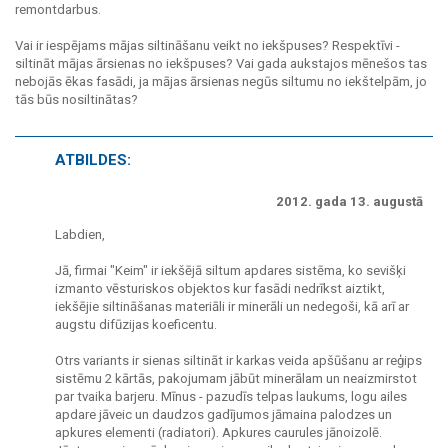
remontdarbus.
Vai ir iespējams mājas siltināšanu veikt no iekšpuses? Respektīvi -
siltināt mājas ārsienas no iekšpuses? Vai gada aukstajos mēnešos tas
nebojās ēkas fasādi, ja mājas ārsienas negūs siltumu no iekštelpām, jo
tās būs nosiltinātas?
ATBILDES:
2012. gada 13. augustā
Labdien,
Jā, firmai "Keim" ir iekšējā siltum apdares sistēma, ko sevišķi
izmanto vēsturiskos objektos kur fasādi nedrīkst aiztikt,
iekšējie siltināšanas materiāli ir minerāli un nedegoši, kā arī ar
augstu difūzijas koeficentu.
Otrs variants ir sienas siltināt ir karkas veida apšūšanu ar reģips
sistēmu 2 kārtās, pakojumam jābūt minerālam un neaizmirstot
par tvaika barjeru. Mīnus - pazudīs telpas laukums, logu ailes
apdare jāveic un daudzos gadījumos jāmaina palodzes un
apkures elementi (radiatori). Apkures caurules jānoizolē.