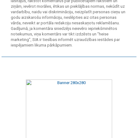
lasītājus, rakstot komentārus par publicētajiem rakstiem un
ziņām, ievērot morāles, ētikas un pieklājības normas, nekūdīt uz
vardarbību, naidu vai diskrimināciju, neizplatīt personas cieņu un
godu aizskarošu informāciju, neslēpties aiz citas personas
vārda, neveikt ar portāla redakciju nesaskaņotu reklamēšanu.
Gadījumā, ja komentāra sniedzējs neievēro iepriekšminētos
noteikumus, viņa komentārs var tikt izdzēsts un "heise
marketing", SIA ir tiesības informēt uzraudzības iestādes par
iespējamiem likuma pārkāpumiem.