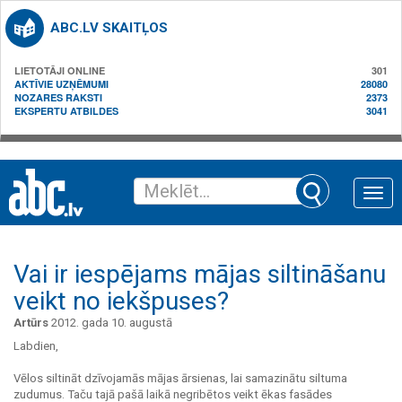
ABC.LV SKAITĻOS
LIETOTĀJI ONLINE
301
AKTĪVIE UZŅĒMUMI
28080
NOZARES RAKSTI
2373
EKSPERTU ATBILDES
3041
Toggle
naviga
Vai ir iespējams mājas siltināšanu
veikt no iekšpuses?
Artūrs
2012. gada 10. augustā
Labdien,
Vēlos siltināt dzīvojamās mājas ārsienas, lai samazinātu siltuma
zudumus. Taču tajā pašā laikā negribētos veikt ēkas fasādes