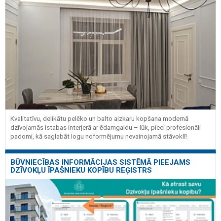
Kvalitatīvu, delikātu pelēko un balto aizkaru kopšana modernā
dzīvojamās istabas interjerā ar ēdamgaldu – lūk, pieci profesionāli
padomi, kā saglabāt logu noformējumu nevainojamā stāvoklī!
BŪVNIECĪBAS INFORMĀCIJAS SISTĒMĀ PIEEJAMS
DZĪVOKĻU ĪPAŠNIEKU KOPĪBU REĢISTRS