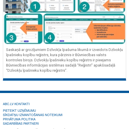
Saskaņā ar grozījumiem Dzīvokļa īpašuma likumā ir izveidots Dzīvokļu
īpašnieku kopību reģistrs, kura pārzinis ir Būvniecības valsts
kontroles birojs. Dzīvokļu īpašnieku kopību reģistrs ir pieejams
Būvniecības informācijas sistēmas sadaļā “Reģistri” apakšsadaļā
“Dzīvokļu īpašnieku kopību reģistrs”.
ABC.LV KONTAKTI
PIETEIKT UZŅĒMUMU
SĪKDATŅU IZMANTOŠANAS NOTEIKUMI
PRIVĀTUMA POLITIKA
SADARBĪBAS PARTNERI