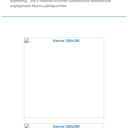
marketing", SIA ir tiesības informēt uzraudzības iestādes par
iespējamiem likuma pārkāpumiem.