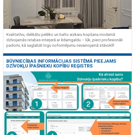
Kvalitatīvu, delikātu pelēko un balto aizkaru kopšana modernā
dzīvojamās istabas interjerā ar ēdamgaldu – lūk, pieci profesionāli
padomi, kā saglabāt logu noformējumu nevainojamā stāvoklī!
BŪVNIECĪBAS INFORMĀCIJAS SISTĒMĀ PIEEJAMS
DZĪVOKĻU ĪPAŠNIEKU KOPĪBU REĢISTRS