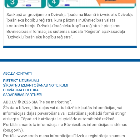
Saskaņā ar grozījumiem Dzīvokļa īpašuma likumā ir izveidots Dzīvokļu
īpašnieku kopību reģistrs, kura pārzinis ir Būvniecības valsts
kontroles birojs. Dzīvokļu īpašnieku kopību reģistrs ir pieejams
Būvniecības informācijas sistēmas sadaļā “Reģistri” apakšsadaļā
“Dzīvokļu īpašnieku kopību reģistrs”.
ABC.LV KONTAKTI
PIETEIKT UZŅĒMUMU
SĪKDATŅU IZMANTOŠANAS NOTEIKUMI
PRIVĀTUMA POLITIKA
SADARBĪBAS PARTNERI
ABC.LV © 2026 SIA "heise marketing".
Šīs datu bāzes, tās daļas vai datu bāzē iekļautās informācijas, vai
informācijas daļas pavairošana vai izplatīšana jebkādā formā stingri
aizliegta. Tāpat arī ir aizliegta lejupielāde automātiskā režīmā.
Portālā izmantota informācija no Būvniecības informācijas sistēmas
(bis.gov.lv).
Portāla www.abc.lv masu informācijas līdzekļa reģistrācijas numurs: