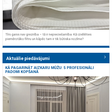
Tīrs gaiss nav greznība – tā ir nepieciešamība. Kā izvēlēties
piemērotāko filtru un kāpēc tam ir tik būtiska nozīme?
Aktuālie piedāvājumi
KĀ PAGARINĀT AIZKARU MŪŽU: 5 PROFESIONĀLI
PADOMI KOPŠANĀ