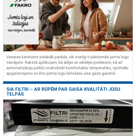
Vasaras karstums vislabāk parāda, cik svarīgi ir pārdomāti jumta logu
risinājumi. Rakstā aplūkojam, kā ārējie un iekšējie piederumi, kā arī
automatizācija palīdz nodrošināt komfortablu temperatūru, optimālu
apgaismojumu un ērtu jumta logu lietošanu visa gada garumā.
SIA FILTRI – AR RŪPĒM PAR GAISA KVALITĀTI JŪSU
TELPĀS