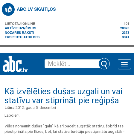
ABC.LV SKAITĻOS
LIETOTĀJI ONLINE
101
AKTĪVIE UZŅĒMUMI
28075
NOZARES RAKSTI
2373
EKSPERTU ATBILDES
3041
Toggle
naviga
Kā izvēlēties dušas uzgali un vai
statīvu var stiprināt pie reģipša
Liāna
2012. gada 5. decembrī
Labdien!
Vēlos nomainīt dušas "galu" kā arī pacelt augstāk statīvu, šobrīd tas
piestiprināts pie flīzes, bet, lai statīva turētāju piestiprinātu augstāk -