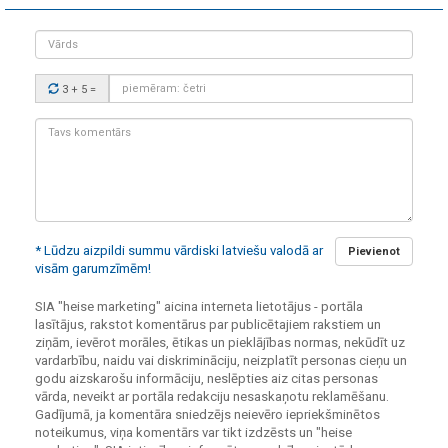
Vārds
Drošības
3 + 5
=
kods:
Tavs
komentārs:
* Lūdzu aizpildi summu vārdiski latviešu valodā ar
Pievienot
visām garumzīmēm!
SIA "heise marketing" aicina interneta lietotājus - portāla
lasītājus, rakstot komentārus par publicētajiem rakstiem un
ziņām, ievērot morāles, ētikas un pieklājības normas, nekūdīt uz
vardarbību, naidu vai diskrimināciju, neizplatīt personas cieņu un
godu aizskarošu informāciju, neslēpties aiz citas personas
vārda, neveikt ar portāla redakciju nesaskaņotu reklamēšanu.
Gadījumā, ja komentāra sniedzējs neievēro iepriekšminētos
noteikumus, viņa komentārs var tikt izdzēsts un "heise