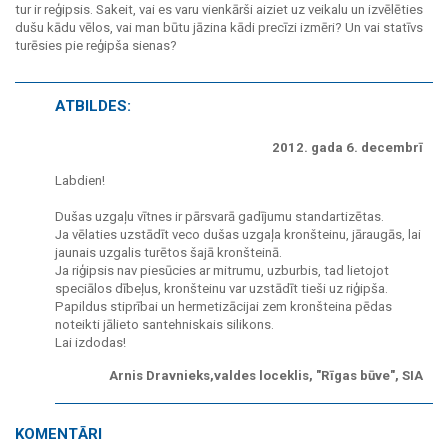
tur ir reģipsis. Sakeit, vai es varu vienkārši aiziet uz veikalu un izvēlēties
dušu kādu vēlos, vai man būtu jāzina kādi precīzi izmēri? Un vai statīvs
turēsies pie reģipša sienas?
ATBILDES:
2012. gada 6. decembrī
Labdien!
Dušas uzgaļu vītnes ir pārsvarā gadījumu standartizētas.
Ja vēlaties uzstādīt veco dušas uzgaļa kronšteinu, jāraugās, lai
jaunais uzgalis turētos šajā kronšteinā.
Ja riģipsis nav piesūcies ar mitrumu, uzburbis, tad lietojot
speciālos dībeļus, kronšteinu var uzstādīt tieši uz riģipša.
Papildus stiprībai un hermetizācijai zem kronšteina pēdas
noteikti jālieto santehniskais silikons.
Lai izdodas!
Arnis Dravnieks,valdes loceklis, "Rīgas būve", SIA
KOMENTĀRI