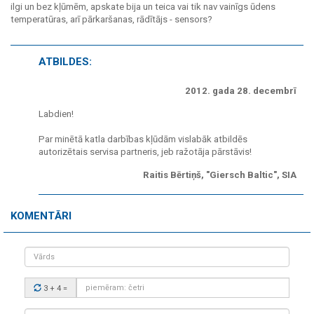
ilgi un bez kļūmēm, apskate bija un teica vai tik nav vainīgs ūdens
temperatūras, arī pārkaršanas, rādītājs - sensors?
ATBILDES:
2012. gada 28. decembrī
Labdien!
Par minētā katla darbības kļūdām vislabāk atbildēs
autorizētais servisa partneris, jeb ražotāja pārstāvis!
Raitis Bērtiņš, "Giersch Baltic", SIA
KOMENTĀRI
Vārds
Drošības
3 + 4
=
kods:
Tavs