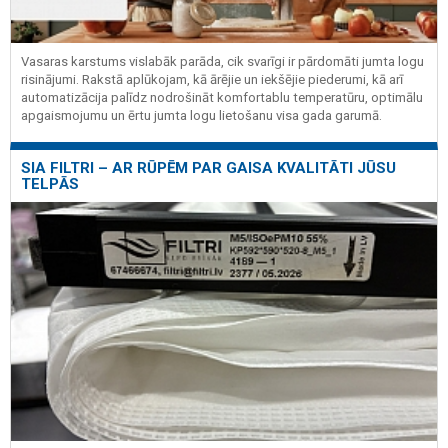
Vasaras karstums vislabāk parāda, cik svarīgi ir pārdomāti jumta logu
risinājumi. Rakstā aplūkojam, kā ārējie un iekšējie piederumi, kā arī
automatizācija palīdz nodrošināt komfortablu temperatūru, optimālu
apgaismojumu un ērtu jumta logu lietošanu visa gada garumā.
SIA FILTRI – AR RŪPĒM PAR GAISA KVALITĀTI JŪSU
TELPĀS