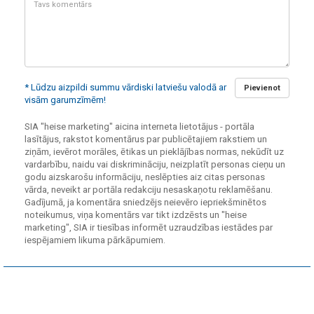
komentārs:
* Lūdzu aizpildi summu vārdiski latviešu valodā ar
Pievienot
visām garumzīmēm!
SIA "heise marketing" aicina interneta lietotājus - portāla
lasītājus, rakstot komentārus par publicētajiem rakstiem un
ziņām, ievērot morāles, ētikas un pieklājības normas, nekūdīt uz
vardarbību, naidu vai diskrimināciju, neizplatīt personas cieņu un
godu aizskarošu informāciju, neslēpties aiz citas personas
vārda, neveikt ar portāla redakciju nesaskaņotu reklamēšanu.
Gadījumā, ja komentāra sniedzējs neievēro iepriekšminētos
noteikumus, viņa komentārs var tikt izdzēsts un "heise
marketing", SIA ir tiesības informēt uzraudzības iestādes par
iespējamiem likuma pārkāpumiem.