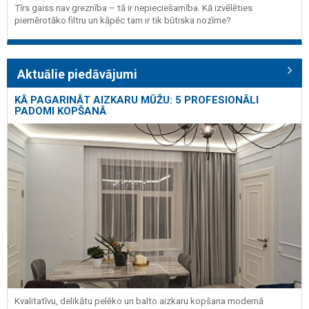
Tīrs gaiss nav greznība – tā ir nepieciešamība. Kā izvēlēties
piemērotāko filtru un kāpēc tam ir tik būtiska nozīme?
Aktuālie piedāvājumi
KĀ PAGARINĀT AIZKARU MŪŽU: 5 PROFESIONĀLI
PADOMI KOPŠANĀ
Kvalitatīvu, delikātu pelēko un balto aizkaru kopšana modernā