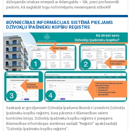
dzīvojamās istabas interjerā ar ēdamgaldu – lūk, pieci profesionāli
padomi, kā saglabāt logu noformējumu nevainojamā stāvoklī!
BŪVNIECĪBAS INFORMĀCIJAS SISTĒMĀ PIEEJAMS
DZĪVOKĻU ĪPAŠNIEKU KOPĪBU REĢISTRS
Saskaņā ar grozījumiem Dzīvokļa īpašuma likumā ir izveidots Dzīvokļu
īpašnieku kopību reģistrs, kura pārzinis ir Būvniecības valsts
kontroles birojs. Dzīvokļu īpašnieku kopību reģistrs ir pieejams
Būvniecības informācijas sistēmas sadaļā “Reģistri” apakšsadaļā
“Dzīvokļu īpašnieku kopību reģistrs”.