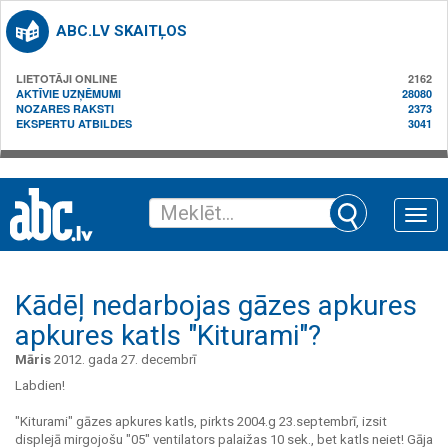
ABC.LV SKAITĻOS
LIETOTĀJI ONLINE
2162
AKTĪVIE UZŅĒMUMI
28080
NOZARES RAKSTI
2373
EKSPERTU ATBILDES
3041
Toggle
naviga
Kādēļ nedarbojas gāzes apkures
apkures katls "Kiturami"?
Māris
2012. gada 27. decembrī
Labdien!
"Kiturami" gāzes apkures katls, pirkts 2004.g 23.septembrī, izsit
displejā mirgojošu "05" ventilators palaižas 10 sek., bet katls neiet! Gāja