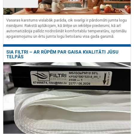
Vasaras karstums vislabāk parāda, cik svarīgi ir pārdomāti jumta logu
risinājumi. Rakstā aplūkojam, kā ārējie un iekšējie piederumi, kā arī
automatizācija palīdz nodrošināt komfortablu temperatūru, optimālu
apgaismojumu un ērtu jumta logu lietošanu visa gada garumā.
SIA FILTRI – AR RŪPĒM PAR GAISA KVALITĀTI JŪSU
TELPĀS