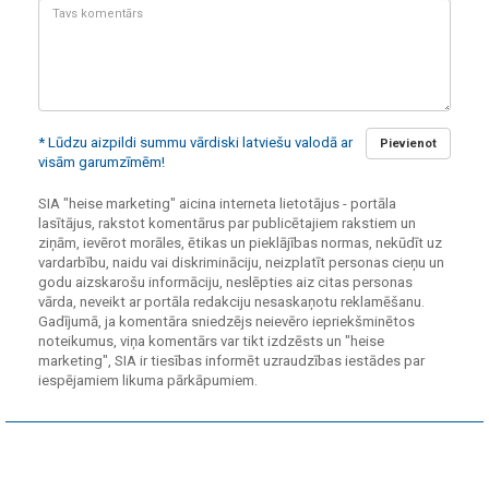
Tavs
komentārs:
* Lūdzu aizpildi summu vārdiski latviešu valodā ar
Pievienot
visām garumzīmēm!
SIA "heise marketing" aicina interneta lietotājus - portāla
lasītājus, rakstot komentārus par publicētajiem rakstiem un
ziņām, ievērot morāles, ētikas un pieklājības normas, nekūdīt uz
vardarbību, naidu vai diskrimināciju, neizplatīt personas cieņu un
godu aizskarošu informāciju, neslēpties aiz citas personas
vārda, neveikt ar portāla redakciju nesaskaņotu reklamēšanu.
Gadījumā, ja komentāra sniedzējs neievēro iepriekšminētos
noteikumus, viņa komentārs var tikt izdzēsts un "heise
marketing", SIA ir tiesības informēt uzraudzības iestādes par
iespējamiem likuma pārkāpumiem.