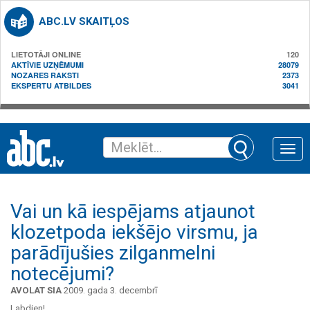
ABC.LV SKAITĻOS
LIETOTĀJI ONLINE
120
AKTĪVIE UZŅĒMUMI
28079
NOZARES RAKSTI
2373
EKSPERTU ATBILDES
3041
Toggle
naviga
Vai un kā iespējams atjaunot
klozetpoda iekšējo virsmu, ja
parādījušies zilganmelni
notecējumi?
AVOLAT SIA
2009. gada 3. decembrī
Labdien!