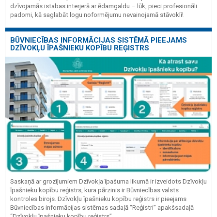
dzīvojamās istabas interjerā ar ēdamgaldu – lūk, pieci profesionāli
padomi, kā saglabāt logu noformējumu nevainojamā stāvoklī!
BŪVNIECĪBAS INFORMĀCIJAS SISTĒMĀ PIEEJAMS
DZĪVOKĻU ĪPAŠNIEKU KOPĪBU REĢISTRS
Saskaņā ar grozījumiem Dzīvokļa īpašuma likumā ir izveidots Dzīvokļu
īpašnieku kopību reģistrs, kura pārzinis ir Būvniecības valsts
kontroles birojs. Dzīvokļu īpašnieku kopību reģistrs ir pieejams
Būvniecības informācijas sistēmas sadaļā “Reģistri” apakšsadaļā
“Dzīvokļu īpašnieku kopību reģistrs”.