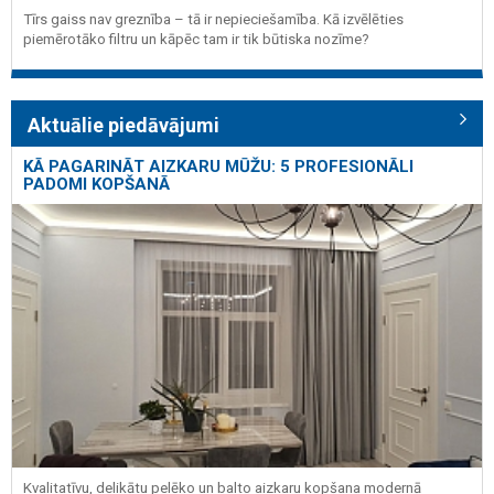
Tīrs gaiss nav greznība – tā ir nepieciešamība. Kā izvēlēties
piemērotāko filtru un kāpēc tam ir tik būtiska nozīme?
Aktuālie piedāvājumi
KĀ PAGARINĀT AIZKARU MŪŽU: 5 PROFESIONĀLI
PADOMI KOPŠANĀ
Kvalitatīvu, delikātu pelēko un balto aizkaru kopšana modernā