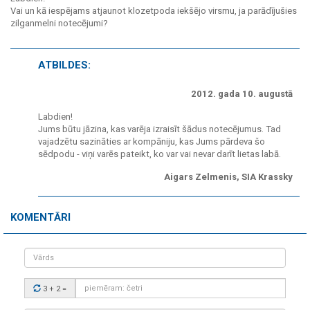
Vai un kā iespējams atjaunot klozetpoda iekšējo virsmu, ja parādījušies
zilganmelni notecējumi?
ATBILDES:
2012. gada 10. augustā
Labdien!
Jums būtu jāzina, kas varēja izraisīt šādus notecējumus. Tad
vajadzētu sazināties ar kompāniju, kas Jums pārdeva šo
sēdpodu - viņi varēs pateikt, ko var vai nevar darīt lietas labā.
Aigars Zelmenis, SIA Krassky
KOMENTĀRI
Vārds
Drošības
3 + 2
=
kods: