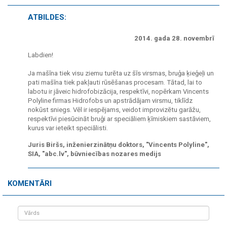
ATBILDES:
2014. gada 28. novembrī
Labdien!
Ja mašīna tiek visu ziemu turēta uz šīs virsmas, bruģa ķieģeļi un
pati mašīna tiek pakļauti rūsēšanas procesam. Tātad, lai to
labotu ir jāveic hidrofobizācija, respektīvi, nopērkam Vincents
Polyline firmas Hidrofobs un apstrādājam virsmu, tiklīdz
nokūst sniegs. Vēl ir iespējams, veidot improvizētu garāžu,
respektīvi piesūcināt bruģi ar speciāliem ķīmiskiem sastāviem,
kurus var ieteikt speciālisti.
Juris Biršs, inženierzinātņu doktors, "Vincents Polyline",
SIA, "abc.lv", būvniecības nozares medijs
KOMENTĀRI
Vārds