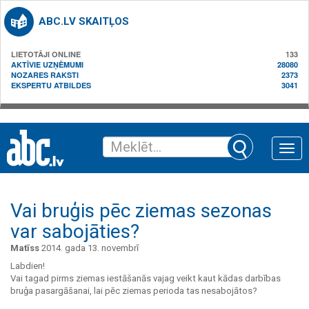
ABC.LV SKAITĻOS
LIETOTĀJI ONLINE
133
AKTĪVIE UZŅĒMUMI
28080
NOZARES RAKSTI
2373
EKSPERTU ATBILDES
3041
Toggle
naviga
Vai bruģis pēc ziemas sezonas
var sabojāties?
Matīss
2014. gada 13. novembrī
Labdien!
Vai tagad pirms ziemas iestāšanās vajag veikt kaut kādas darbības
bruģa pasargāšanai, lai pēc ziemas perioda tas nesabojātos?