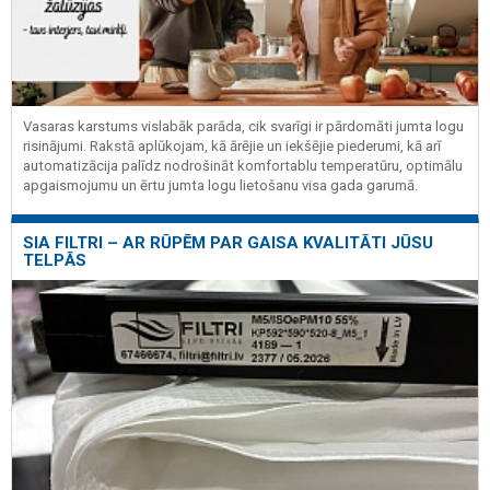
Vasaras karstums vislabāk parāda, cik svarīgi ir pārdomāti jumta logu
risinājumi. Rakstā aplūkojam, kā ārējie un iekšējie piederumi, kā arī
automatizācija palīdz nodrošināt komfortablu temperatūru, optimālu
apgaismojumu un ērtu jumta logu lietošanu visa gada garumā.
SIA FILTRI – AR RŪPĒM PAR GAISA KVALITĀTI JŪSU
TELPĀS