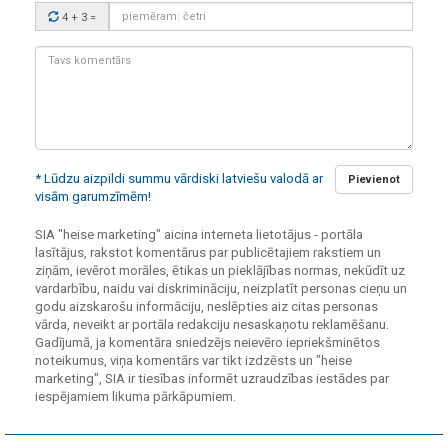
Drošības
4 + 3
=
kods:
Tavs
komentārs:
* Lūdzu aizpildi summu vārdiski latviešu valodā ar
Pievienot
visām garumzīmēm!
SIA "heise marketing" aicina interneta lietotājus - portāla
lasītājus, rakstot komentārus par publicētajiem rakstiem un
ziņām, ievērot morāles, ētikas un pieklājības normas, nekūdīt uz
vardarbību, naidu vai diskrimināciju, neizplatīt personas cieņu un
godu aizskarošu informāciju, neslēpties aiz citas personas
vārda, neveikt ar portāla redakciju nesaskaņotu reklamēšanu.
Gadījumā, ja komentāra sniedzējs neievēro iepriekšminētos
noteikumus, viņa komentārs var tikt izdzēsts un "heise
marketing", SIA ir tiesības informēt uzraudzības iestādes par
iespējamiem likuma pārkāpumiem.