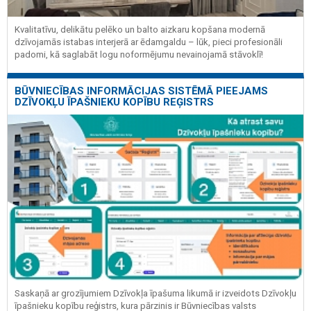
Kvalitatīvu, delikātu pelēko un balto aizkaru kopšana modernā
dzīvojamās istabas interjerā ar ēdamgaldu – lūk, pieci profesionāli
padomi, kā saglabāt logu noformējumu nevainojamā stāvoklī!
BŪVNIECĪBAS INFORMĀCIJAS SISTĒMĀ PIEEJAMS
DZĪVOKĻU ĪPAŠNIEKU KOPĪBU REĢISTRS
Saskaņā ar grozījumiem Dzīvokļa īpašuma likumā ir izveidots Dzīvokļu
īpašnieku kopību reģistrs, kura pārzinis ir Būvniecības valsts