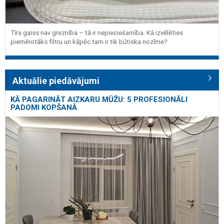
Tīrs gaiss nav greznība – tā ir nepieciešamība. Kā izvēlēties
piemērotāko filtru un kāpēc tam ir tik būtiska nozīme?
Aktuālie piedāvājumi
KĀ PAGARINĀT AIZKARU MŪŽU: 5 PROFESIONĀLI
PADOMI KOPŠANĀ