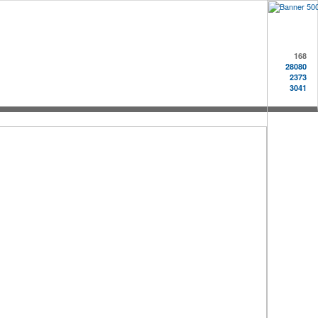
168
28080
2373
3041