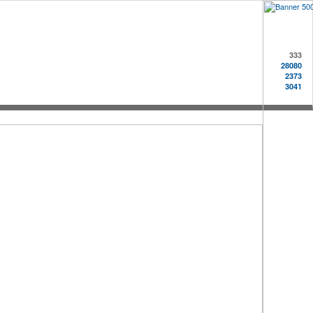
333
28080
2373
3041