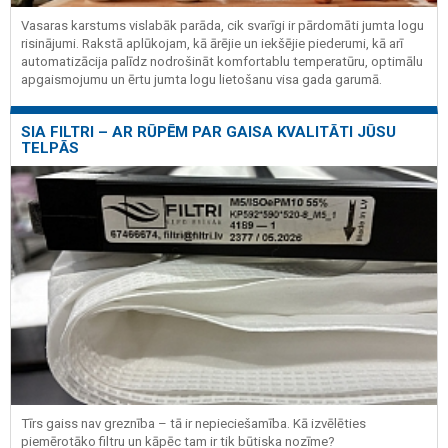
Vasaras karstums vislabāk parāda, cik svarīgi ir pārdomāti jumta logu
risinājumi. Rakstā aplūkojam, kā ārējie un iekšējie piederumi, kā arī
automatizācija palīdz nodrošināt komfortablu temperatūru, optimālu
apgaismojumu un ērtu jumta logu lietošanu visa gada garumā.
SIA FILTRI – AR RŪPĒM PAR GAISA KVALITĀTI JŪSU
TELPĀS
Tīrs gaiss nav greznība – tā ir nepieciešamība. Kā izvēlēties
piemērotāko filtru un kāpēc tam ir tik būtiska nozīme?