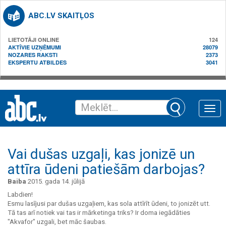
ABC.LV SKAITĻOS
LIETOTĀJI ONLINE
124
AKTĪVIE UZŅĒMUMI
28079
NOZARES RAKSTI
2373
EKSPERTU ATBILDES
3041
Toggle
naviga
Vai dušas uzgaļi, kas jonizē un
attīra ūdeni patiešām darbojas?
Baiba
2015. gada 14. jūlijā
Labdien!
Esmu lasījusi par dušas uzgaļiem, kas sola attīrīt ūdeni, to jonizēt utt.
Tā tas arī notiek vai tas ir mārketinga triks? Ir doma iegādāties
"Akvafor" uzgali, bet māc šaubas.