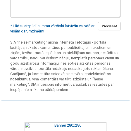
* Lūdzu aizpildi summu vārdiski latviešu valodā ar
Pievienot
visām garumzīmēm!
SIA "heise marketing" aicina interneta lietotājus - portāla
lasītājus, rakstot komentārus par publicētajiem rakstiem un
ziņām, ievērot morāles, ētikas un pieklājības normas, nekūdīt uz
vardarbību, naidu vai diskrimināciju, neizplatīt personas cieņu un
godu aizskarošu informāciju, neslēpties aiz citas personas
vārda, neveikt ar portāla redakciju nesaskaņotu reklamēšanu.
Gadījumā, ja komentāra sniedzējs neievēro iepriekšminētos
noteikumus, viņa komentārs var tikt izdzēsts un "heise
marketing", SIA ir tiesības informēt uzraudzības iestādes par
iespējamiem likuma pārkāpumiem.