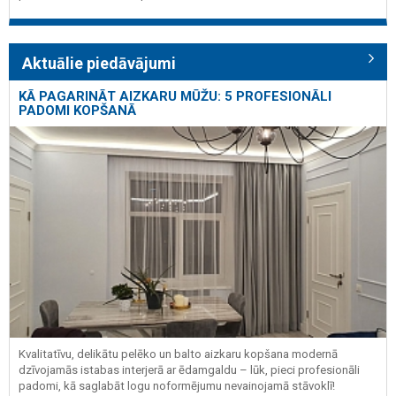
Aktuālie piedāvājumi
KĀ PAGARINĀT AIZKARU MŪŽU: 5 PROFESIONĀLI
PADOMI KOPŠANĀ
Kvalitatīvu, delikātu pelēko un balto aizkaru kopšana modernā
dzīvojamās istabas interjerā ar ēdamgaldu – lūk, pieci profesionāli
padomi, kā saglabāt logu noformējumu nevainojamā stāvoklī!