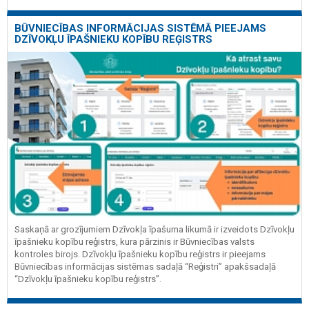
BŪVNIECĪBAS INFORMĀCIJAS SISTĒMĀ PIEEJAMS
DZĪVOKĻU ĪPAŠNIEKU KOPĪBU REĢISTRS
Saskaņā ar grozījumiem Dzīvokļa īpašuma likumā ir izveidots Dzīvokļu
īpašnieku kopību reģistrs, kura pārzinis ir Būvniecības valsts
kontroles birojs. Dzīvokļu īpašnieku kopību reģistrs ir pieejams
Būvniecības informācijas sistēmas sadaļā “Reģistri” apakšsadaļā
“Dzīvokļu īpašnieku kopību reģistrs”.