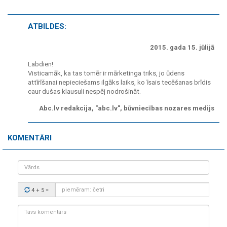
ATBILDES:
2015. gada 15. jūlijā
Labdien!
Visticamāk, ka tas tomēr ir mārketinga triks, jo ūdens
attīrīšanai nepieciešams ilgāks laiks, ko īsais tecēšanas brīdis
caur dušas klausuli nespēj nodrošināt.
Abc.lv redakcija, "abc.lv", būvniecības nozares medijs
KOMENTĀRI
Vārds
Drošības
4 + 5
=
kods:
Tavs
komentārs: