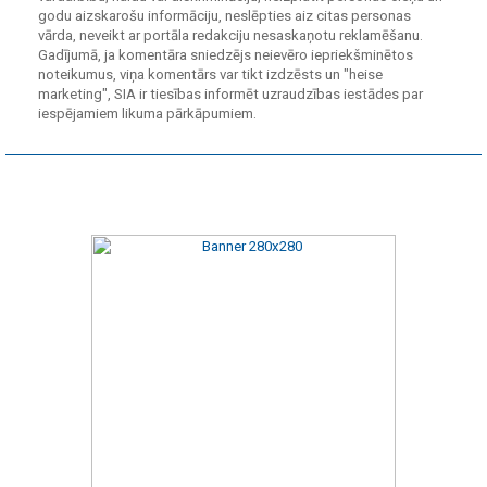
godu aizskarošu informāciju, neslēpties aiz citas personas
vārda, neveikt ar portāla redakciju nesaskaņotu reklamēšanu.
Gadījumā, ja komentāra sniedzējs neievēro iepriekšminētos
noteikumus, viņa komentārs var tikt izdzēsts un "heise
marketing", SIA ir tiesības informēt uzraudzības iestādes par
iespējamiem likuma pārkāpumiem.