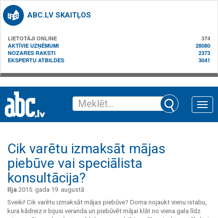
ABC.LV SKAITĻOS
LIETOTĀJI ONLINE
374
AKTĪVIE UZŅĒMUMI
28080
NOZARES RAKSTI
2373
EKSPERTU ATBILDES
3041
Toggle
naviga
Cik varētu izmaksāt mājas
piebūve vai speciālista
konsultācija?
Ilja
2015. gada 19. augustā
Sveiki! Cik varētu izmaksāt mājas piebūve? Doma nojaukt vienu istabu,
kura kādreiz ir bijusi veranda un piebūvēt mājai klāt no viena gala līdz