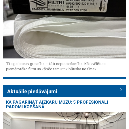
Tīrs gaiss nav greznība – tā ir nepieciešamība. Kā izvēlēties
piemērotāko filtru un kāpēc tam ir tik būtiska nozīme?
Aktuālie piedāvājumi
KĀ PAGARINĀT AIZKARU MŪŽU: 5 PROFESIONĀLI
PADOMI KOPŠANĀ