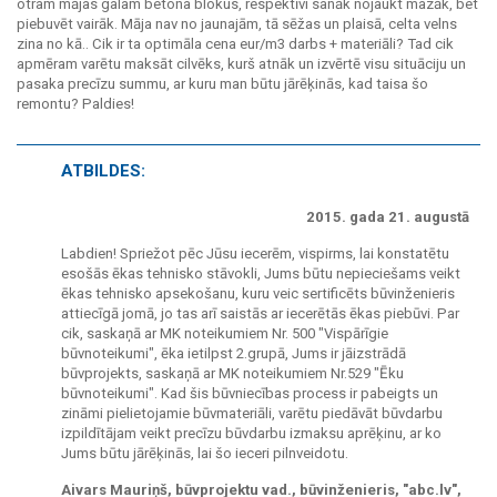
otram mājas galam betona blokus, respektīvi sanāk nojaukt mazāk, bet
piebuvēt vairāk. Māja nav no jaunajām, tā sēžas un plaisā, celta velns
zina no kā.. Cik ir ta optimāla cena eur/m3 darbs + materiāli? Tad cik
apmēram varētu maksāt cilvēks, kurš atnāk un izvērtē visu situāciju un
pasaka precīzu summu, ar kuru man būtu jārēķinās, kad taisa šo
remontu? Paldies!
ATBILDES:
2015. gada 21. augustā
Labdien! Spriežot pēc Jūsu iecerēm, vispirms, lai konstatētu
esošās ēkas tehnisko stāvokli, Jums būtu nepieciešams veikt
ēkas tehnisko apsekošanu, kuru veic sertificēts būvinženieris
attiecīgā jomā, jo tas arī saistās ar iecerētās ēkas piebūvi. Par
cik, saskaņā ar MK noteikumiem Nr. 500 "Vispārīgie
būvnoteikumi", ēka ietilpst 2.grupā, Jums ir jāizstrādā
būvprojekts, saskaņā ar MK noteikumiem Nr.529 "Ēku
būvnoteikumi". Kad šis būvniecības process ir pabeigts un
zināmi pielietojamie būvmateriāli, varētu piedāvāt būvdarbu
izpildītājam veikt precīzu būvdarbu izmaksu aprēķinu, ar ko
Jums būtu jārēķinās, lai šo ieceri pilnveidotu.
Aivars Mauriņš, būvprojektu vad., būvinženieris, "abc.lv",