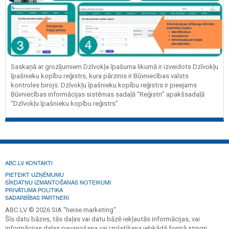
Saskaņā ar grozījumiem Dzīvokļa īpašuma likumā ir izveidots Dzīvokļu
īpašnieku kopību reģistrs, kura pārzinis ir Būvniecības valsts
kontroles birojs. Dzīvokļu īpašnieku kopību reģistrs ir pieejams
Būvniecības informācijas sistēmas sadaļā “Reģistri” apakšsadaļā
“Dzīvokļu īpašnieku kopību reģistrs”.
ABC.LV KONTAKTI
PIETEIKT UZŅĒMUMU
SĪKDATŅU IZMANTOŠANAS NOTEIKUMI
PRIVĀTUMA POLITIKA
SADARBĪBAS PARTNERI
ABC.LV © 2026 SIA "heise marketing".
Šīs datu bāzes, tās daļas vai datu bāzē iekļautās informācijas, vai
informācijas daļas pavairošana vai izplatīšana jebkādā formā stingri