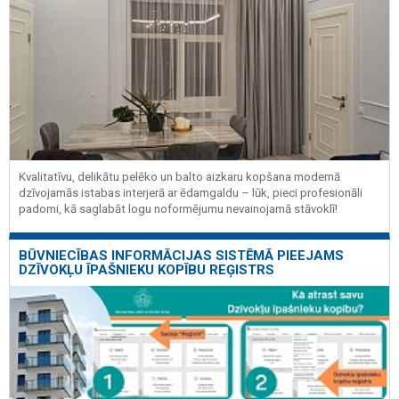
Kvalitatīvu, delikātu pelēko un balto aizkaru kopšana modernā
dzīvojamās istabas interjerā ar ēdamgaldu – lūk, pieci profesionāli
padomi, kā saglabāt logu noformējumu nevainojamā stāvoklī!
BŪVNIECĪBAS INFORMĀCIJAS SISTĒMĀ PIEEJAMS
DZĪVOKĻU ĪPAŠNIEKU KOPĪBU REĢISTRS