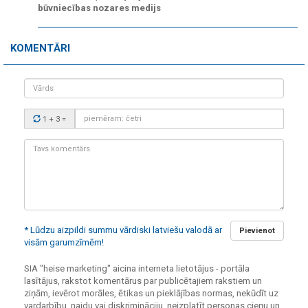
būvniecības nozares medijs
KOMENTĀRI
Vārds
Drošības
1 + 3
=
kods:
Tavs
komentārs:
* Lūdzu aizpildi summu vārdiski latviešu valodā ar
Pievienot
visām garumzīmēm!
SIA "heise marketing" aicina interneta lietotājus - portāla
lasītājus, rakstot komentārus par publicētajiem rakstiem un
ziņām, ievērot morāles, ētikas un pieklājības normas, nekūdīt uz
vardarbību, naidu vai diskrimināciju, neizplatīt personas cieņu un