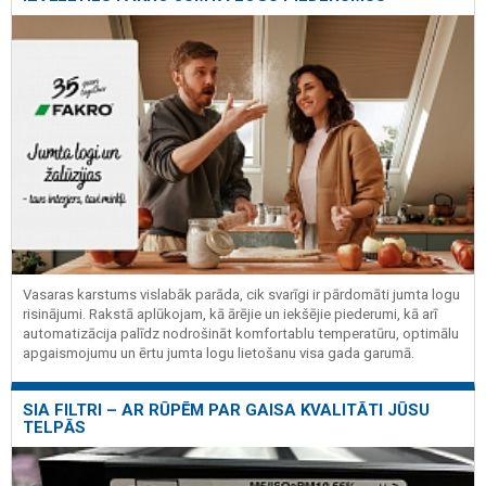
Vasaras karstums vislabāk parāda, cik svarīgi ir pārdomāti jumta logu
risinājumi. Rakstā aplūkojam, kā ārējie un iekšējie piederumi, kā arī
automatizācija palīdz nodrošināt komfortablu temperatūru, optimālu
apgaismojumu un ērtu jumta logu lietošanu visa gada garumā.
SIA FILTRI – AR RŪPĒM PAR GAISA KVALITĀTI JŪSU
TELPĀS