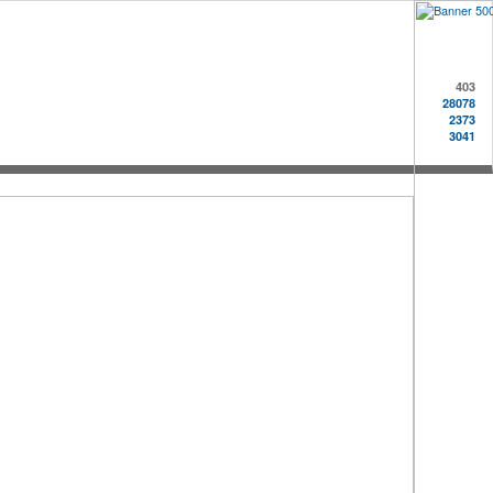
403
28078
2373
3041