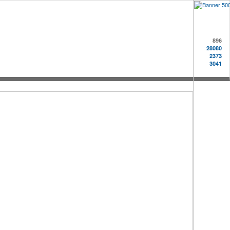
896
28080
2373
3041