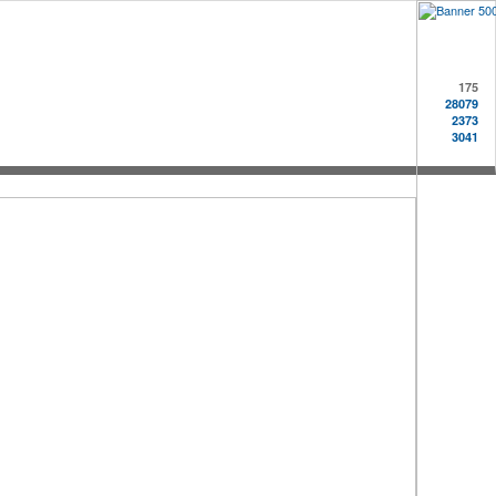
175
28079
2373
3041